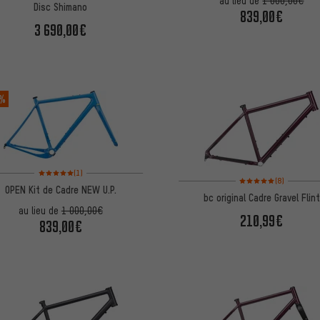
au lieu de
1 000,00€
Disc Shimano
839,00€
3 690,00€
 %
Note moyenne : 5 sur 5 d'après 1 avis
(1)
Note moyenne : 5 sur 5 
(8)
OPEN Kit de Cadre NEW U.P.
bc original Cadre Gravel Flint
au lieu de
1 000,00€
210,99€
839,00€