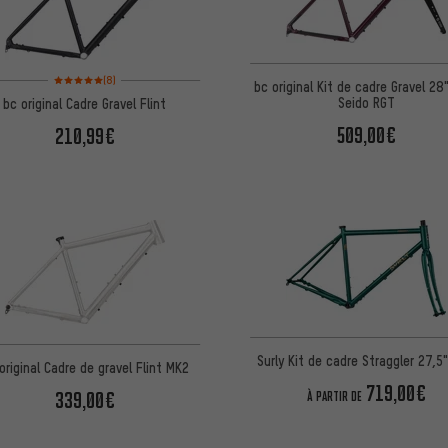
Note moyenne : 5 sur 5 d'après 8 avis
(8)
bc original Kit de cadre Gravel 28"
Seido RGT
bc original Cadre Gravel Flint
509,00€
210,99€
Surly Kit de cadre Straggler 27,5
original Cadre de gravel Flint MK2
719,00€
339,00€
À PARTIR DE