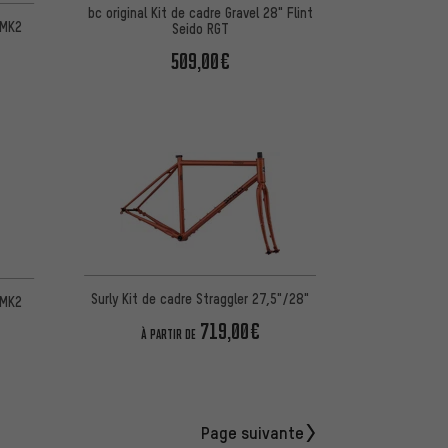
bc original Kit de cadre Gravel 28" Flint
 MK2
Seido RGT
509,00€
Surly Kit de cadre Straggler 27,5"/28"
 MK2
719,00€
À PARTIR DE
Page suivante