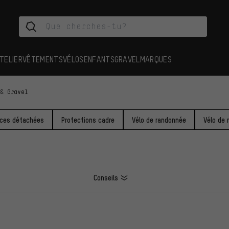
TELIER
VÊTEMENTS
VÉLOS
ENFANTS
GRAVEL
MARQUES
 & Gravel
èces détachées
Protections cadre
Vélo de randonnée
Vélo de 
Conseils
ES