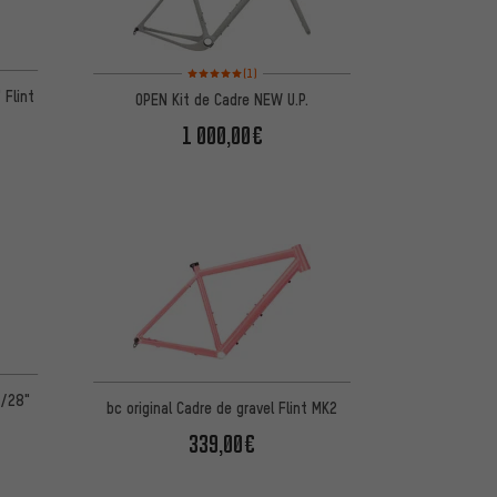
Note moyenne : 5 sur 5 d'après 1 avis
(1)
 Flint
OPEN Kit de Cadre NEW U.P.
1 000,00€
"/28"
bc original Cadre de gravel Flint MK2
339,00€