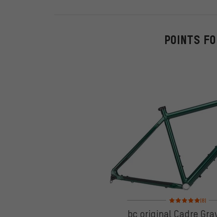
POINTS FO
Note moyenne : 5 sur
(8)
bc original Cadre Grav