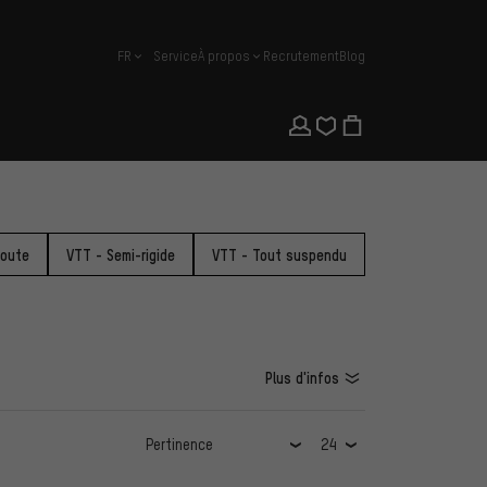
FR
Service
À propos
Recrutement
Blog
français
route
VTT - Semi-rigide
VTT - Tout suspendu
Plus d'infos