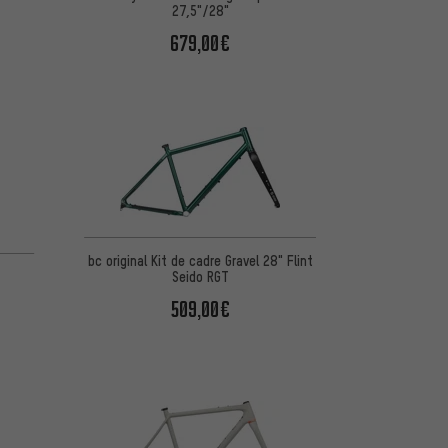
27,5"/28"
679,00€
d'après 8 avis
bc original Kit de cadre Gravel 28" Flint
Seido RGT
509,00€