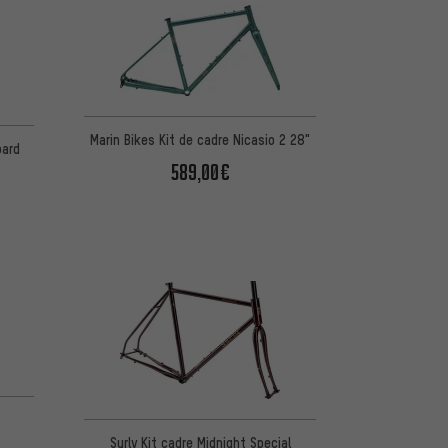
Marin Bikes Kit de cadre Nicasio 2 28"
oard
589,00€
d'après 1 avis
Surly Kit cadre Midnight Special