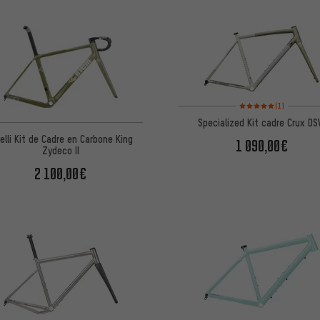
Note moyenne : 5 sur 5 
(1)
Specialized Kit cadre Crux D
nelli Kit de Cadre en Carbone King
1 090,00€
Zydeco II
2 100,00€