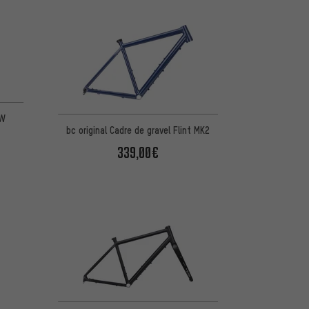
d'après 1 avis
SW
bc original Cadre de gravel Flint MK2
339,00€