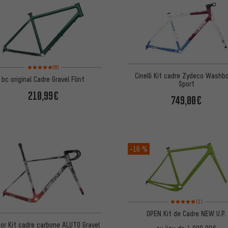
Note moyenne : 5 sur 5 d'après 8 avis
(8)
Cinelli Kit cadre Zydeco Washb
bc original Cadre Gravel Flint
Sport
210,99€
749,00€
-16 %
Note moyenne : 5 sur 5 
(1)
OPEN Kit de Cadre NEW U.P.
or Kit cadre carbone ALUTO Gravel