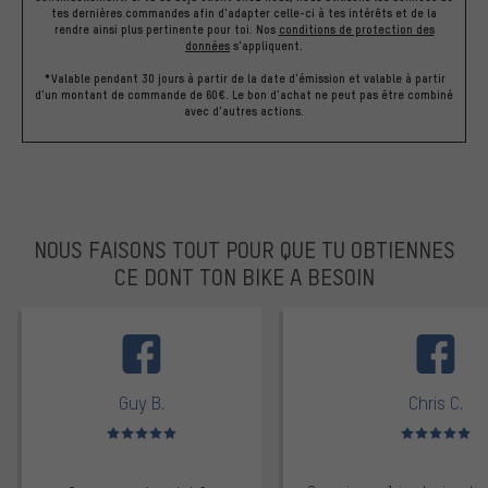
tes dernières commandes afin d'adapter celle-ci à tes intérêts et de la
rendre ainsi plus pertinente pour toi.
Nos
conditions de protection des
données
s'appliquent.
*Valable pendant 30 jours à partir de la date d'émission et valable à partir
d'un montant de commande de 60€. Le bon d'achat ne peut pas être combiné
avec d'autres actions.
NOUS FAISONS TOUT POUR QUE TU OBTIENNES
CE DONT TON BIKE A BESOIN
facebook
Guy B.
Chris C.
Note moyenne : 5 sur 5
Note moyenne : 