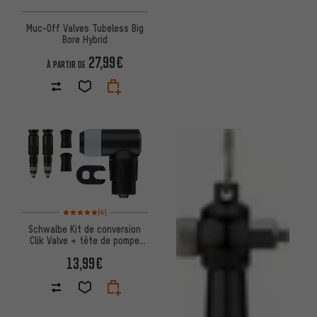
Muc-Off Valves Tubeless Big
Bore Hybrid
27,99€
À PARTIR DE
Note moyenne : 5 sur 5 d'après 4 avis
(4)
Schwalbe Kit de conversion
Clik Valve + tête de pompe
SCV
13,99€