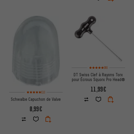
Note moyenne : 5 sur 5 d'après
(8)
DT Swiss Clef à Rayons Torx
pour Écrous Squorx Pro Head®
11,99€
Note moyenne : 5 sur 5 d'après 1 avis
(1)
Schwalbe Capuchon de Valve
0,99€