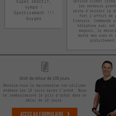
Super réactif,
Service client irrép
les vendeurs pren
sympa !
peine d'écouter la d
Sportivement !!!
font l'effort de 
Guyges
Français. Commande p
téléphone avec ret
magasin, le mécan
monté mes axes et 
gratuitement
Droit de retour de 100 jours.
Renvoie-nous la marchandise non-utilisée
endéans les 10 jours après l’achat. Nous
te rembourserons le prix d’achat dans un
délai de 10 jours.
Accès au formulaire