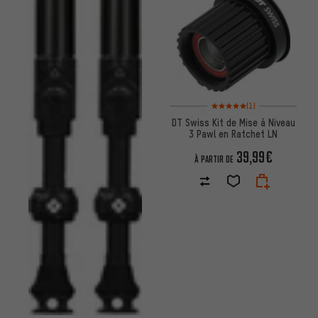
Note moyenne : 5 sur 5 d'après
(1)
DT Swiss Kit de Mise à Niveau
3 Pawl en Ratchet LN
39,99€
À PARTIR DE