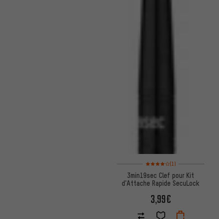
Note moyenne : 4 sur 5 d'après
(1)
3min19sec Clef pour Kit
d'Attache Rapide SecuLock
3,99€