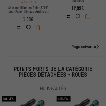
Tubeless
Note moyenne : 1 sur 5 d'après 1 avis
(1)
12,99€
Shimano Billes en Acier 3/16"
pour Palier Cônique Arrière et
Dynamos de Moyeu
1,99€
Page suivante
POINTS FORTS DE LA CATÉGORIE
PIÈCES DÉTACHÉES • ROUES
NOUVEAUTÉS
NOUVEAU
NOUVEAU