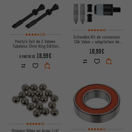
Note moyenne : 5 sur 5 d'après
(6)
Note moyenne : 4,5 sur 5 d'après 19 avis
(19)
Schwalbe Kit de conversion
Peaty's Set de 2 Valves
Clik Valve + adaptateur de
Tubeless Chris King Edition
tête de pompe SCV
10,99€
MK2
18,99€
À PARTIR DE
Note moyenne : 5 sur 5 d'après 9 avis
(9)
Note moyenne : 5 sur 5 d'après
(1)
Shimano Billes en Acier 1/4"