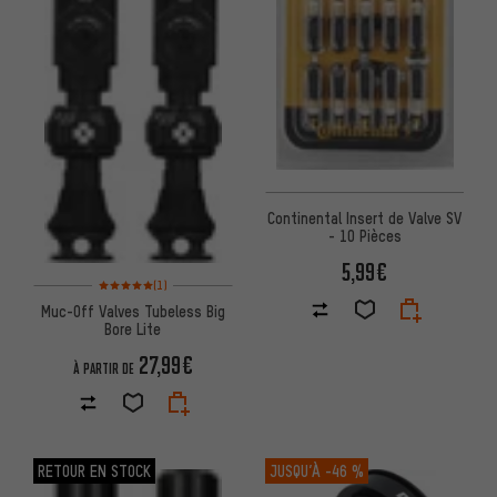
Continental Insert de Valve SV
- 10 Pièces
5,99€
Note moyenne : 5 sur 5 d'après 1 avis
(1)
Muc-Off Valves Tubeless Big
Bore Lite
27,99€
À PARTIR DE
RETOUR EN STOCK
JUSQU’À
-46 %