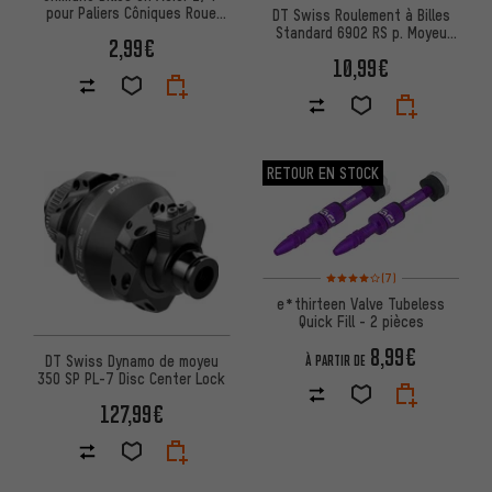
pour Paliers Côniques Roue
DT Swiss Roulement à Billes
Arrière
Standard 6902 RS p. Moyeu
2,99€
240/350/370/EX1750/EX1550
10,99€
RETOUR EN STOCK
Note moyenne : 4 sur 5 d'après
(7)
e*thirteen Valve Tubeless
Quick Fill - 2 pièces
8,99€
DT Swiss Dynamo de moyeu
À PARTIR DE
350 SP PL-7 Disc Center Lock
127,99€