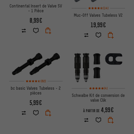
Continental Insert de Valve SV
Note moyenne : 4,5 sur 5 d'aprè
(14)
- 1 Pièce
Muc-Off Valves Tubeless V2
0,99€
19,99€
Note moyenne : 4,5 sur 5 d'après 82 avis
(82)
Note moyenne : 5 sur 5 d'après
bc basic Valves Tubeless - 2
(4)
pièces
Schwalbe Kit de conversion de
valve Clik
5,99€
4,99€
À PARTIR DE