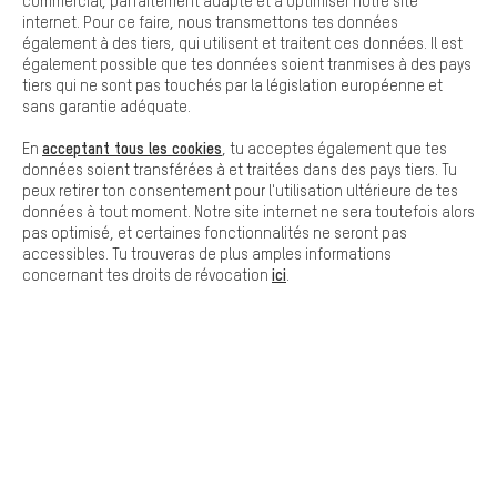
commercial, parfaitement adapté et à optimiser notre site
Cookies de base
internet. Pour ce faire, nous transmettons tes données
Les cookies de base garantissent que tu puisses utiliser les
également à des tiers, qui utilisent et traitent ces données. Il est
fonctions de notre site web.
également possible que tes données soient tranmises à des pays
tiers qui ne sont pas touchés par la législation européenne et
sans garantie adéquate.
Laisse-toi conseiller
acceptant tous les cookies
En
, tu acceptes également que tes
données soient transférées à et traitées dans des pays tiers. Tu
peux retirer ton consentement pour l'utilisation ultérieure de tes
Rappel Programmé
données à tout moment. Notre site internet ne sera toutefois alors
pas optimisé, et certaines fonctionnalités ne seront pas
accessibles. Tu trouveras de plus amples informations
Formulaire de contact
ici
concernant tes droits de révocation
.
Notre politique en matière de protection de la vie privée
Langue"
FR
EN
DE
ES
français
english
Deutsch
español
RÉSILIER LE CONTRAT
Communauté d'Aix-la-Chapelle