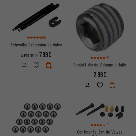
Note moyenne : 5 sur 5 d'après 5 avis
(5)
Schwalbe Extension de Valve
7,99€
À PARTIR DE
Note moyenne : 5 sur 5 d'après
(5)
Rohloff Vis de Vidange d'Huile
2,99€
Note moyenne : 3,5 sur 5 d'apr
(2)
Continental Set de Valves