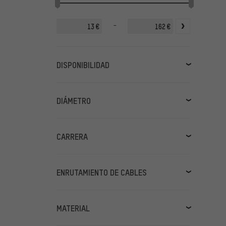
-
€
€
DISPONIBILIDAD
en stock
(2)
DIÁMETRO
31,6 mm
(2)
CARRERA
150 mm
(2)
ENRUTAMIENTO DE CABLES
Interno
(2)
MATERIAL