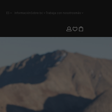
ES
Información
Sobre bc
Trabaja con nosotros
más
español