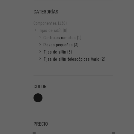
CATEGORÍAS
Componentes
(136)
Tijas de sillín
(6)
Controles remotos
(1)
Piezas pequeñas
(3)
Tijas de sillín
(3)
Tijas de sillín telescópicas Vario
(2)
COLOR
PRECIO