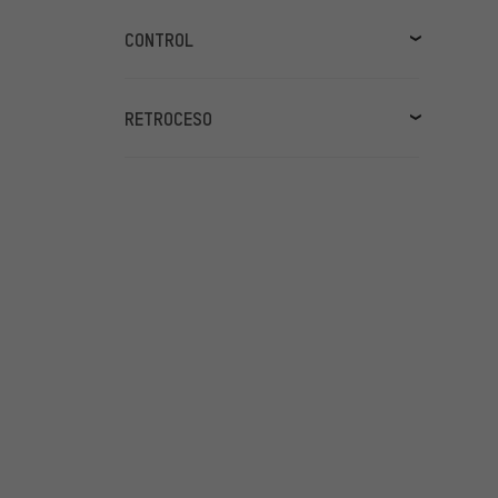
Aluminio
(2)
CONTROL
Remoto mecánico de manillar
(2)
RETROCESO
0mm
(2)