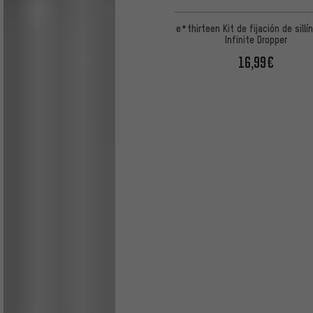
e*thirteen Kit de fijación de sillín
Infinite Dropper
16,99€