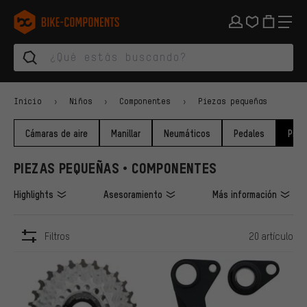
Saltar a la navegación principal
Saltar a la navegación de categorías
Saltar al contenido
Saltar a marcas y al boletín
Saltar al pie de página
bike-components.de Página de inicio
Inicio
Niños
Componentes
Piezas pequeñas
Cámaras de aire
Manillar
Neumáticos
Pedales
Piez
PIEZAS PEQUEÑAS • COMPONENTES
Highlights
Asesoramiento
Más información
Filtros
20 artículo
ARTÍCULOS