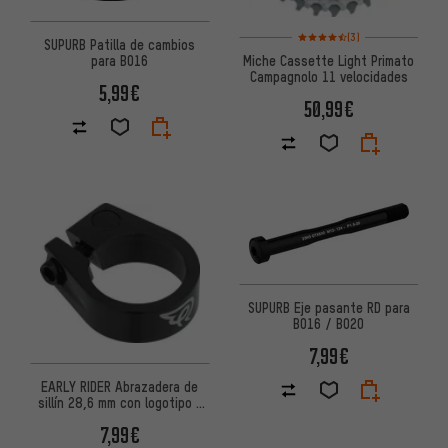
Valoración media: 4,5 de 5 ba
(3)
SUPURB Patilla de cambios
Miche Cassette Light Primato
para BO16
Campagnolo 11 velocidades
5,99€
50,99€
SUPURB Eje pasante RD para
BO16 / BO20
7,99€
EARLY RIDER Abrazadera de
sillín 28,6 mm con logotipo -
Embalaje de taller
7,99€