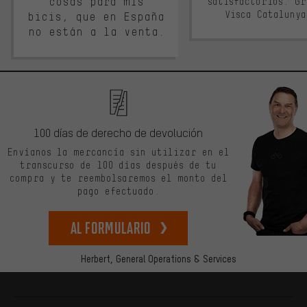
cosas para mis
satisfactorios. G
Visca Cataluny
bicis, que en España
no están a la venta.
100 días de derecho de devolución
Envíanos la mercancía sin utilizar en el
transcurso de 100 días después de tu
compra y te reembolsaremos el monto del
pago efectuado.
Al formulario
Herbert,
General Operations & Services
Más información