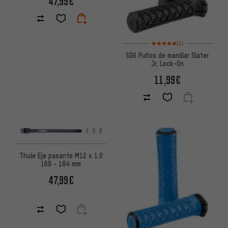
47,99€
Valoración media: 5 de 5 basa
(1)
SDG Puños de manillar Slater
Jr. Lock-On
11,99€
Thule Eje pasante M12 x 1.0
169 - 184 mm
47,99€