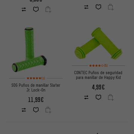
Valoración media: 4 de 5 basa
(5)
CONTEC Puños de seguridad
Valoración media: 5 de 5 basada en 1 reseñas
para manillar de Happy Kid
(1)
SDG Puños de manillar Slater
4,99€
Jr. Lock-On
11,99€