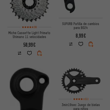
SUPURB Patilla de cambios
Valoración media: 4,5 de 5 basada en 6 reseñas
(6)
para BO24
Miche Cassette Light Primato
8,99€
Shimano 11 velocidades
50,99€
Valoración media: 4 de 5 basa
(1)
3min19sec Juego de bielas
para niños