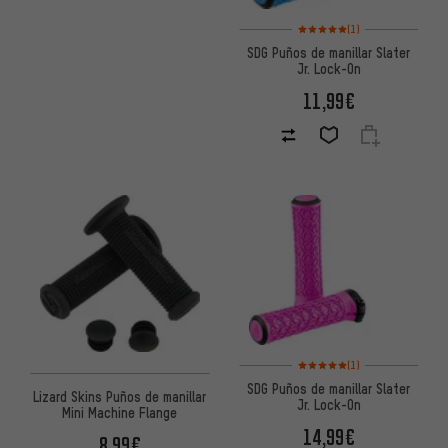
Valoración media: 5 de 5 basa
(1)
SDG Puños de manillar Slater
Jr. Lock-On
11,99€
Valoración media: 5 de 5 basa
(1)
SDG Puños de manillar Slater
Lizard Skins Puños de manillar
Jr. Lock-On
Mini Machine Flange
14,99€
8,99€