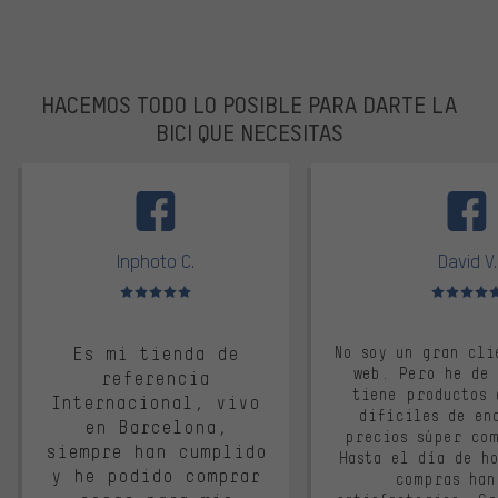
HACEMOS TODO LO POSIBLE PARA DARTE LA
BICI QUE NECESITAS
facebook
Inphoto C.
David V.
Valoración media: 5 de 5
Valoración m
Es mi tienda de
No soy un gran cli
web. Pero he de
referencia
tiene productos 
Internacional, vivo
difíciles de en
en Barcelona,
precios súper co
siempre han cumplido
Hasta el día de ho
y he podido comprar
compras han