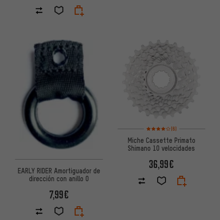
Valoración media: 4 de 5 basa
(6)
Miche Cassette Primato
Shimano 10 velocidades
36,99€
EARLY RIDER Amortiguador de
dirección con anillo O
7,99€