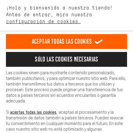
Estamos interesados en lo que buscas y necesitas en nuestra
Permítenos asesorarte
¡Hola y bienvenido a nuestra tienda!
tienda. Con las cookies de rendimiento, puedes influir en la mejora
de nuestro sitio web y nuestra oferta de la tienda con tu
Antes de entrar, mira nuestra
comportamiento de compra.
configuración de cookies.
Llamada Programada
Más confort
Formulario de contacto
Haga que su experiencia de compra sea más cómoda. Con las
Aceptar todas las cookies
cookies de comodidad, creamos enlaces a plataformas de redes
sociales. Esto nos permite proporcionarle más contenido e
Nuestra política de privacidad
información útiles. Además, tiene la opción de utilizar servicios
Idioma"
Sólo las cookies necesarias
adicionales que le ayudarán a encontrar los productos adecuados.
Por ejemplo, ofrecemos una función de chat para responder a las
ES
EN
DE
FR
preguntas de forma rápida y sencilla.
español
english
Deutsch
français
Las cookies sirven para mostrarte contenido personalizado,
también publicitarios, y para optimizar nuestro sitio web. Para ello,
Básica
también transmitimos tus datos a terceros que los utilizan y
Las cookies básicas aseguran que puedas usar nuestro sitio web.
procesan. Este proceso puede originar una transferencia de tus
RESCINDIR EL CONTRATO
Comunidad de Aquisgrán
Programa de afiliados
datos a países terceros sin acuerdos vinculantes o garantía
adecuada.
Aviso Legal
Protección de datos
Condiciones Generales
aceptas todas las cookies
Si
, aceptas el procesamiento y la
Plataforma de reportes
Reciclaje de baterias
transmisión de datos también a países terceros. Puedes revocar
tu consentimiento en cualquier momento para el futuro. En este
Configuración de las cookies
Ajusta el contraste
caso nuestro sitio web no está optimizado y algunas