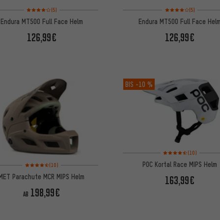
Bewertungen: 4 von 5 basierend auf 5 Bewertungen
Bewertungen: 4 von 5
(5)
(5)
Endura MT500 Full Face Helm
Endura MT500 Full Face Hel
126,99€
126,99€
BIS
-10 %
Bewertungen: 4,5 von 
(10)
Bewertungen: 4,5 von 5 basierend auf 10 Bewertungen
POC Kortal Race MIPS Helm
(10)
MET Parachute MCR MIPS Helm
163,99€
198,99€
AB