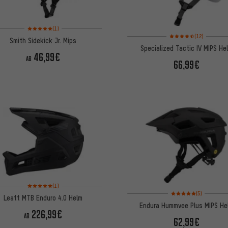
Bewertungen: 5 von 5 basierend auf 1 Bewertungen
(1)
Bewertungen: 4,5 von 
(12)
Smith Sidekick Jr. Mips
Specialized Tactic IV MIPS He
46,99€
AB
66,99€
Bewertungen: 5 von 5 basierend auf 1 Bewertungen
(1)
Bewertungen: 5 von 5
(5)
Leatt MTB Enduro 4.0 Helm
Endura Hummvee Plus MIPS He
226,99€
AB
62,99€