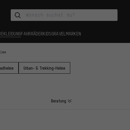
BEKLEIDUNG
FAHRRÄDER
KIDS
GRAVEL
MARKEN
elme
radhelme
Urban- & Trekking-Helme
Beratung
L