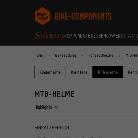
Zur Hauptnavigation springen
Zur Kategorienavigation springen
Zum Inhalt springen
Zu Marken und Newsletter springen
Zur Fußzeile springen
bike-components.de Startseite
ANGEBOTE
KOMPONENTEN
ZUBEHÖR
WERKSTATT
Home
Bekleidung
Fahrradhelme
MTB-H
Kinderhelme
Kleinteile
MTB-Helme
Renn
MTB-HELME
Highlights
FILTER
ARTIKE
EINSATZBEREICH