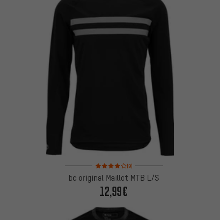
Note moyenne : 4 sur 5 d'après 9 avis
(9)
bc original Maillot MTB L/S
12,99€