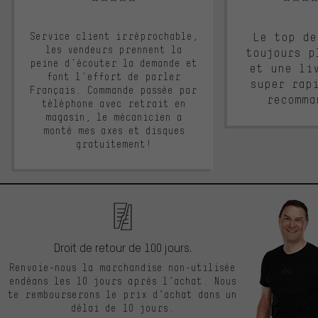
Service client irréprochable,
Le top de
les vendeurs prennent la
toujours p
peine d'écouter la demande et
et une li
font l'effort de parler
super rap
Français. Commande passée par
recomma
téléphone avec retrait en
magasin, le mécanicien a
monté mes axes et disques
gratuitement!
Droit de retour de 100 jours.
Renvoie-nous la marchandise non-utilisée
endéans les 10 jours après l’achat. Nous
te rembourserons le prix d’achat dans un
délai de 10 jours.