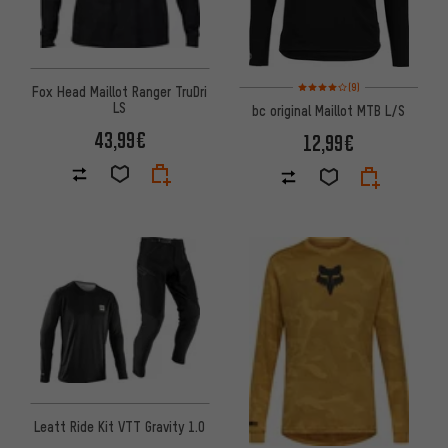
Note moyenne : 4 sur 5 d'après
(9)
Fox Head Maillot Ranger TruDri
LS
bc original Maillot MTB L/S
43,99€
12,99€
Leatt Ride Kit VTT Gravity 1.0