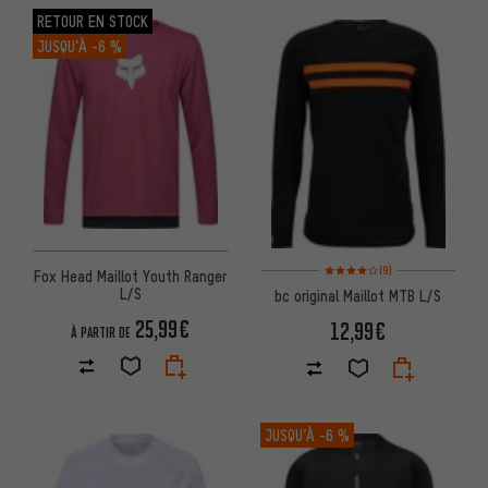
RETOUR EN STOCK
JUSQU’À
-6 %
Note moyenne : 4 sur 5 d'après
(9)
Fox Head Maillot Youth Ranger
L/S
bc original Maillot MTB L/S
25,99€
12,99€
À PARTIR DE
JUSQU’À
-6 %