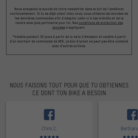
Nous analysons le succès de notre newsletter dans le but de l'améliorer
continuellement. Si tu es déjà client chez nous, nous utilisons les données de
tes dernières commandes afin d'adapter celle-ci à tes intérêts et de la
rendre ainsi plus pertinente pour toi.
Nos
conditions de protection des
données
s'appliquent.
*Valable pendant 30 jours à partir de la date d'émission et valable à partir
d'un montant de commande de 60€. Le bon d'achat ne peut pas être combiné
avec d'autres actions.
NOUS FAISONS TOUT POUR QUE TU OBTIENNES
CE DONT TON BIKE A BESOIN
facebook
Chris C.
Bertrand
Note moyenne : 5 sur 5
Note moyen