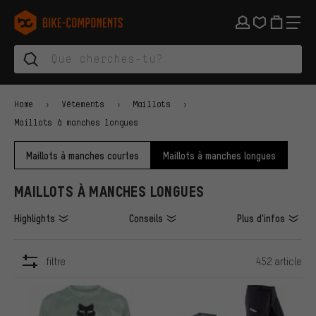
Aller à la navigation principale
Aller à la navigation des catégories
Aller au contenu
Aller aux marques et à la newsletter
Aller au pied de page
bike-components.de Page d'accueil
Home
Vêtements
Maillots
Maillots à manches longues
Maillots à manches courtes
Maillots à manches longues
MAILLOTS À MANCHES LONGUES
Highlights
Conseils
Plus d'infos
filtre
452 article
ARTICLES