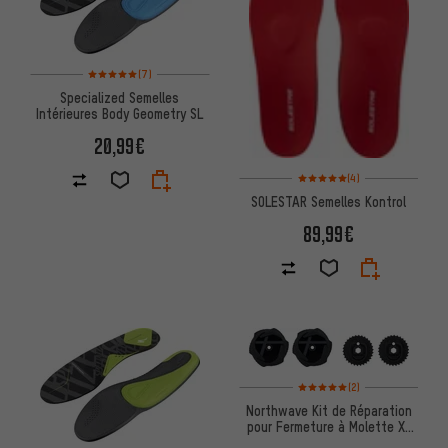
Note moyenne : 5 sur 5 d'après 7 avis
(7)
Specialized Semelles
Intérieures Body Geometry SL
20,99€
Note moyenne : 5 sur 5 d'après
(4)
SOLESTAR Semelles Kontrol
89,99€
Note moyenne : 5 sur 5 d'après
(2)
Northwave Kit de Réparation
pour Fermeture à Molette X-
Dial SLW 2/3