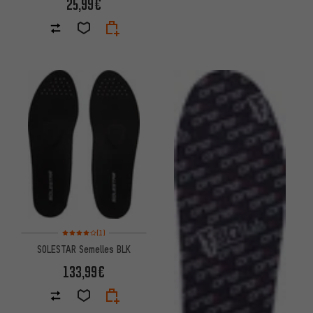
25,99€
Note moyenne : 4 sur 5 d'après 1 avis
(1)
SOLESTAR Semelles BLK
133,99€