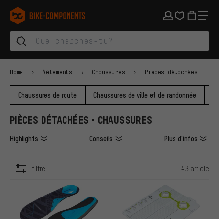
Aller à la navigation principale
Aller à la navigation des catégories
Aller au contenu
Aller aux marques et à la newsletter
Aller au pied de page
bike-components.de Page d'accueil
Home
Vêtements
Chaussures
Pièces détachées
Chaussures de route
Chaussures de ville et de randonnée
C
PIÈCES DÉTACHÉES • CHAUSSURES
Highlights
Conseils
Plus d'infos
filtre
43 article
ARTICLES