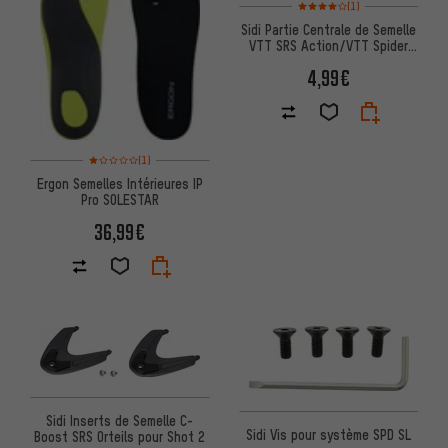
Note moyenne : 4 sur 5 d'après
(1)
Sidi Partie Centrale de Semelle
VTT SRS Action/VTT Spider
jusqu'à 2013
4,99€
Note moyenne : 1 sur 5 d'après 1 avis
(1)
Ergon Semelles Intérieures IP
Pro SOLESTAR
36,99€
Sidi Inserts de Semelle C-
Sidi Vis pour système SPD SL
Boost SRS Orteils pour Shot 2