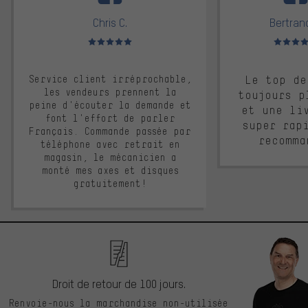
Chris C.
Bertrand
Note moyenne : 5 sur 5
Note moyen
Service client irréprochable,
Le top de
les vendeurs prennent la
toujours p
peine d'écouter la demande et
et une li
font l'effort de parler
super rap
Français. Commande passée par
recomma
téléphone avec retrait en
magasin, le mécanicien a
monté mes axes et disques
gratuitement!
Droit de retour de 100 jours.
Renvoie-nous la marchandise non-utilisée