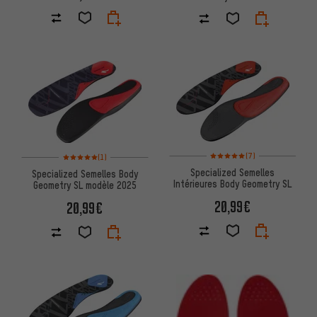
Note moyenne : 5 sur 5 d'après
Note moyenne : 5 sur 5 d'après 1 avis
(7)
(1)
Specialized Semelles
Specialized Semelles Body
Intérieures Body Geometry SL
Geometry SL modèle 2025
20,99€
20,99€