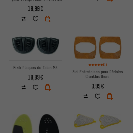
Boa
18,99€
Note moyenne : 5 sur 5 d'après
(1)
Fizik Plaques de Talon M3
Sidi Entretoises pour Pédales
10,99€
Crankbrothers
3,99€