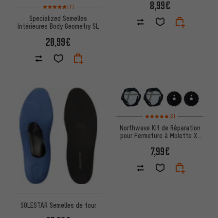
8,99€
Note moyenne : 5 sur 5 d'après 7 avis
(7)
Specialized Semelles
Intérieures Body Geometry SL
20,99€
Note moyenne : 5 sur 5 d'après
(2)
Northwave Kit de Réparation
pour Fermeture à Molette X-
Dial SLW 2/3
7,99€
SOLESTAR Semelles de tour