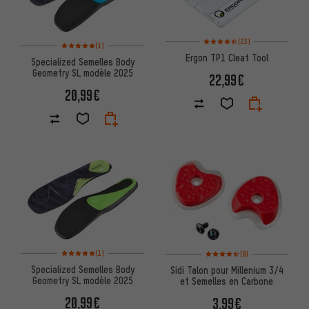
Note moyenne : 4,5 sur 5 d'aprè
(23)
Note moyenne : 5 sur 5 d'après 1 avis
(1)
Ergon TP1 Cleat Tool
Specialized Semelles Body
Geometry SL modèle 2025
22,99€
20,99€
Note moyenne : 5 sur 5 d'après 1 avis
Note moyenne : 4,5 sur 5 d'apr
(1)
(9)
Specialized Semelles Body
Sidi Talon pour Millenium 3/4
Geometry SL modèle 2025
et Semelles en Carbone
20,99€
3,99€