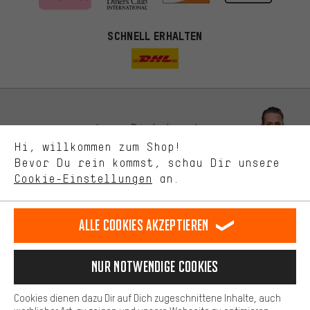
Passendere Angebote
SCHNELL ERHALTEN
Du bekommst, statt zufälliger Werbung, genauer passende
Angebote von uns. Diese Cookies helfen uns, Deine Interessen
besser zu erkennen und Dir relevante Produkte und Tipps zu
zeigen.
Bessere Leistung
Uns interessiert, was Du in unserem Shop suchst und brauchst.
Lass Dich beraten
Mit Leistungs-Cookies nimmst Du mit Deinem Shopping-Verhalten
Hi, willkommen zum Shop!
selbst Einfluss auf die Verbesserung unserer Webseite und
Bevor Du rein kommst, schau Dir unsere
unseres Shop-Angebots.
Terminbuchung
Cookie-Einstellungen
an.
Mehr Komfort
Kontaktformular
Dein Shopping-Erlebnis wird komfortabler. Mit Komfort-Cookies
stellen wir Verknüpfungen zu Social Media Plattformen her. So
Alle Cookies akzeptieren
Unsere Datenschutzerklärung
können wir dir weitere nützliche Inhalte und Informationen zur
Verfügung stellen. Zudem hast du die Möglichkeit zusätzliche
Sprache"
Services zu nutzen, die es dir erleichtern die richtigen Produkte zu
Nur Notwendige Cookies
finden. Beispielsweise bieten wir eine Chat-Funktion an, damit
DE
EN
ES
FR
Deutsch
english
español
français
Fragen schnell und unkompliziert beantwortet werden können.
Cookies dienen dazu Dir auf Dich zugeschnittene Inhalte, auch