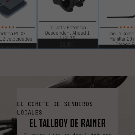
Truvativ Potencia
Descendant Ahead 1
adena PC XX1
OneUp Comp
1/8" 35
 12 velocidades
Manillar 20
36,99€
Carbon R
de
46,99€
117,99
EL COHETE DE SENDEROS
LOCALES
El Tallboy de Rainer