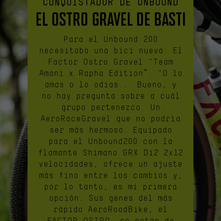
CONQUISTADOR DE UNBOUND
El Ostro Gravel de Basti
Para el Unbound 200
necesitaba una bici nueva: El
Factor Ostro Gravel "Team
Amani x Rapha Edition”: "O lo
amas o lo odias... Bueno, y
no hay pregunta sobre a cuál
grupo pertenezco. Un
AeroRaceGravel que no podría
ser más hermoso. Equipado
para el Unbound200 con la
flamante Shimano GRX Di2 2x12
velocidades, ofrece un ajuste
más fino entre los cambios y,
por lo tanto, es mi primera
opción. Sus genes del más
rápido AeroRoadBike, el
FACTOR OSTRO, se notan de