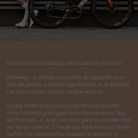
Coloración personalizada y destacados en el cuadro:
El Klenkes, un símbolo reconocible de Aquisgrán en la
caja del pedalier y nuestro logo Fastrada en la dirección
y el tubo superior, solo por nombrar algunos.
La sexy SRAM Force (¡con cuyo rendimiento también
estoy contento!) y las igualmente impresionantes Zipp
404 Firecrest - sí, ando con rin sin gancho y también con
eso estoy contento ;) , hacen que esta sea la bici de mis
sueños. Los componentes incluidos de Black Inc. y