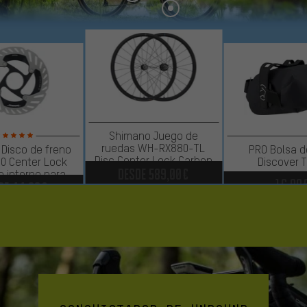
Shimano Juego de
ruedas WH-RX880-TL
Disco de freno
PRO Bolsa de
Disc Center Lock Carbon
0 Center Lock
Discover 
desde
589,00€
28"
 interno para
16,99
de
44,99€
ura-Ace