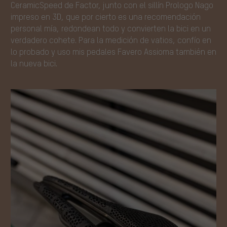
CeramicSpeed de Factor, junto con el sillín Prologo Nago
impreso en 3D, que por cierto es una recomendación
personal mía, redondean todo y convierten la bici en un
verdadero cohete. Para la medición de vatios, confío en
lo probado y uso mis pedales Favero Assioma también en
la nueva bici.