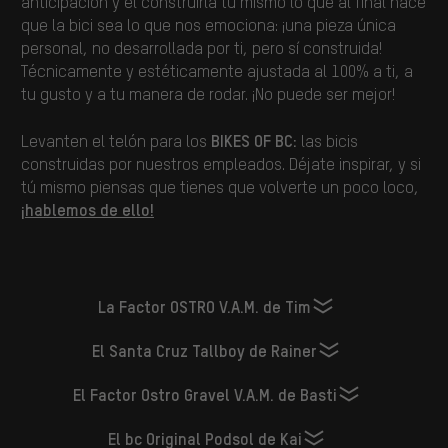
anticipación y el construirla tú mismo lo que al final hace
que la bici sea lo que nos emociona: ¡una pieza única
personal, no desarrollada por ti, pero sí construida!
Técnicamente y estéticamente ajustada al 100% a ti, a
tu gusto y a tu manera de rodar. ¡No puede ser mejor!
BIKES OF BC:
Levanten el telón para los
las bicis
construidas por nuestros empleados. Déjate inspirar, y si
tú mismo piensas que tienes que volverte un poco loco,
¡
hablemos de ello!
La Factor OSTRO V.A.M. de Tim
El Santa Cruz Tallboy de Rainer
El Factor Ostro Gravel V.A.M. de Basti
El bc Original Podsol de Kai