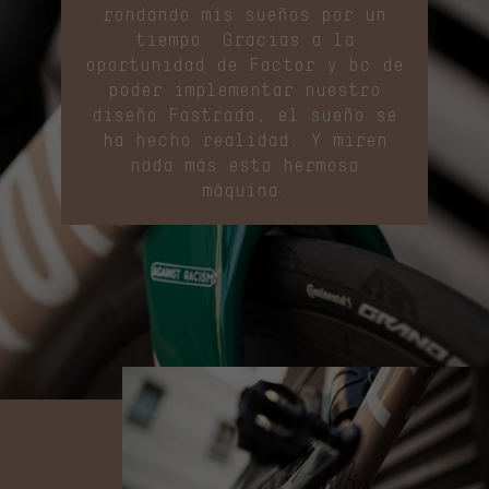
rondando mis sueños por un
tiempo. Gracias a la
oportunidad de Factor y bc de
poder implementar nuestro
diseño Fastrada, el sueño se
ha hecho realidad. Y miren
nada más esta hermosa
máquina.