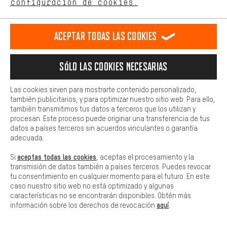
configuración de cookies.
Más confort
Haga que su experiencia de compra sea más cómoda. Con las
Aceptar todas las cookies
cookies de comodidad, creamos enlaces a plataformas de redes
sociales. Esto nos permite proporcionarle más contenido e
información útiles. Además, tiene la opción de utilizar servicios
Sólo las cookies necesarias
adicionales que le ayudarán a encontrar los productos adecuados.
Por ejemplo, ofrecemos una función de chat para responder a las
preguntas de forma rápida y sencilla.
Las cookies sirven para mostrarte contenido personalizado,
también publicitarios, y para optimizar nuestro sitio web. Para ello,
Básica
también transmitimos tus datos a terceros que los utilizan y
Las cookies básicas aseguran que puedas usar nuestro sitio web.
procesan. Este proceso puede originar una transferencia de tus
datos a países terceros sin acuerdos vinculantes o garantía
adecuada.
aceptas todas las cookies
Si
, aceptas el procesamiento y la
transmisión de datos también a países terceros. Puedes revocar
tu consentimiento en cualquier momento para el futuro. En este
caso nuestro sitio web no está optimizado y algunas
características no se encontrarán disponibles. Obtén más
aquí
información sobre los derechos de revocación
.
Shimano Grupo XT M8100
1x12 34
 Set de frenos
OneUp Comp