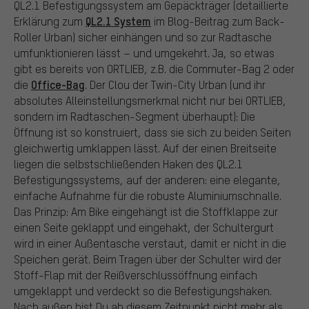
QL2.1 Befestigungssystem am Gepäckträger (detaillierte
QL2.1 System
Erklärung zum
im Blog-Beitrag zum Back-
Roller Urban) sicher einhängen und so zur Radtasche
umfunktionieren lässt – und umgekehrt. Ja, so etwas
gibt es bereits von ORTLIEB, z.B. die Commuter-Bag 2 oder
Office-Bag
die
. Der Clou der Twin-City Urban (und ihr
absolutes Alleinstellungsmerkmal nicht nur bei ORTLIEB,
sondern im Radtaschen-Segment überhaupt): Die
Öffnung ist so konstruiert, dass sie sich zu beiden Seiten
gleichwertig umklappen lässt. Auf der einen Breitseite
liegen die selbstschließenden Haken des QL2.1
Befestigungssystems, auf der anderen: eine elegante,
einfache Aufnahme für die robuste Aluminiumschnalle.
Das Prinzip: Am Bike eingehängt ist die Stoffklappe zur
einen Seite geklappt und eingehakt, der Schultergurt
wird in einer Außentasche verstaut, damit er nicht in die
Speichen gerät. Beim Tragen über der Schulter wird der
Stoff-Flap mit der Reißverschlussöffnung einfach
umgeklappt und verdeckt so die Befestigungshaken.
Nach außen bist Du ab diesem Zeitpunkt nicht mehr als