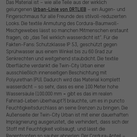
Das Material ist – wie alle Teile aus der wirklich
Urban-Linie von ORTLIEB
gelungenen
– ein Augen- und
Fingerschmaus für alle Freunde des stilvoll-reduzierten
Looks. Die textile Anmutung des Cordura-Baumwoll-
Mischgewebes lässt so manchen Mitmenschen erstaunt
fragen, ob „das Teil wirklich wasserdicht ist“. Für die
Fakten-Fans: Schutzklasse IP 53, geschützt gegen
Sprühwasser aus einem Winkel bis zu 60 Grad zur
Senkrechten und weitgehend staubdicht. Die textile
Oberfläche verdankt die Twin-City Urban einer
ausschließlich innenseitigen Beschichtung mit
Polyurethan (PU). Dadurch wird das Material komplett
wasserdicht – so sehr, dass es eine 100 Meter hohe
Wassersäule (100.000 mm = gibt es das im realen
Fahrrad-Leben überhaupt?) bräuchte, um es in puncto
Feuchtigkeitsdurchlass an seine Grenzen zu bringen. Die
Außenseite der Twin-City Urban ist mit einer dauerhaften
Imprägnierung ausgerüstet, die verhindert, dass sich der
Stoff mit Feuchtigkeit vollsaugt, und lässt die
Regentropfen so sauber abperlen. Der Cordura-Anteil –