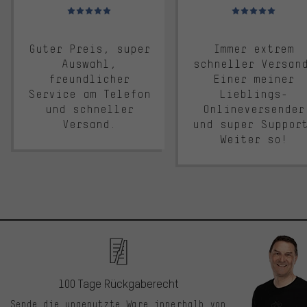
Bewertungen: 5 von 5
Bewertungen: 5 von 5
Guter Preis, super
Immer extrem
Auswahl,
schneller Versan
freundlicher
Einer meiner
Service am Telefon
Lieblings-
und schneller
Onlineversender
Versand.
und super Suppor
Weiter so!
100 Tage Rückgaberecht
Sende die ungenutzte Ware innerhalb von