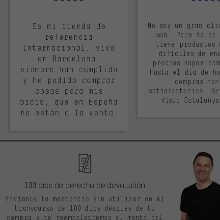
Es mi tienda de
No soy un gran cli
web. Pero he de
referencia
tiene productos 
Internacional, vivo
difíciles de en
en Barcelona,
precios súper co
siempre han cumplido
Hasta el día de ho
y he podido comprar
compras han
cosas para mis
satisfactorios. G
Visca Cataluny
bicis, que en España
no están a la venta.
100 días de derecho de devolución
Envíanos la mercancía sin utilizar en el
transcurso de 100 días después de tu
compra y te reembolsaremos el monto del