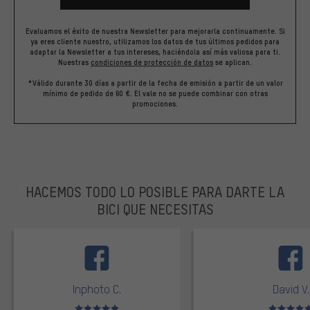
Evaluamos el éxito de nuestra Newsletter para mejorarla continuamente. Si
ya eres cliente nuestro, utilizamos los datos de tus últimos pedidos para
adaptar la Newsletter a tus intereses, haciéndola así más valiosa para ti.
Nuestras
condiciones de protección de datos
se aplican.
*Válido durante 30 días a partir de la fecha de emisión a partir de un valor
mínimo de pedido de 60 €. El vale no se puede combinar con otras
promociones.
HACEMOS TODO LO POSIBLE PARA DARTE LA
BICI QUE NECESITAS
facebook
Inphoto C.
David V.
Valoración media: 5 de 5
Valoración m