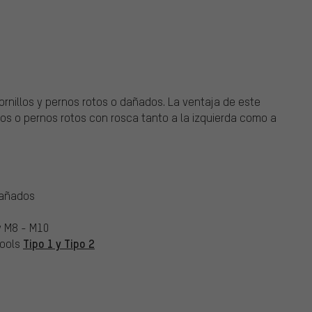
tornillos y pernos rotos o dañados. La ventaja de este
llos o pernos rotos con rosca tanto a la izquierda como a
dañados
y M8 - M10
Tipo 1 y Tipo 2
Tools