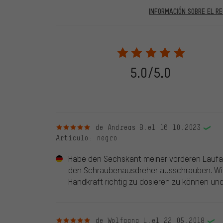
INFORMACIÓN SOBRE EL RE
En las evaluaciones publicadas se encuentran anteriores 
2022 solo se publicarán evaluaciones verificadas, lo q
Solo desbloqueamos la evaluación después de comprob
verificadas llevan una marca verde, que se aplica a tod
28. 05. 2022. Se incluyeron también evaluaciones anter
5.0/5.0
evaluado en nuestra tienda. Estos comentarios no llev
debidamente.
5 de 5 estrellas
de Andreas B.
el 16.10.2023
Artículo
: negro
Habe den Sechskant meiner vorderen Laufac
den Schraubenausdreher ausschrauben. Wich
Handkraft richtig zu dosieren zu können und
5 de 5 estrellas
de Wolfgang L.
el 22.05.2018