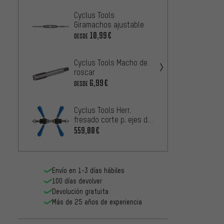
Cyclus Tools
ParkTo
Giramachos ajustable
8
10,99€
13,99
DESDE
Cyclus Tools Macho de
Cyclus
roscar
profes
de ped
6,99€
1
DESDE
DESDE
Cyclus Tools Herr.
fresado corte p. ejes de
Cyclus
pedalier con rosca y
559,00€
roscar
cajas de pedalier
pedal
117,99
Envío en 1-3 días hábiles
100 días devolver
Devolución gratuita
Más de 25 años de experiencia