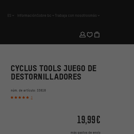
ES
Información
Sobre bc
Trabaja con nosotros
más
español
CYCLUS TOOLS JUEGO DE
DESTORNILLADORES
núm. de artículo:
33818
3
19,99€
más
gastos de envío