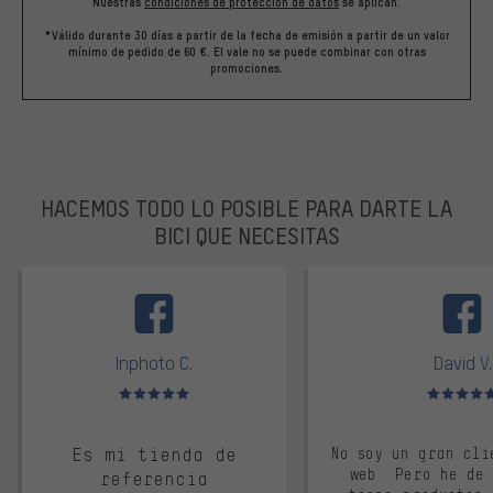
Nuestras
condiciones de protección de datos
se aplican.
*Válido durante 30 días a partir de la fecha de emisión a partir de un valor
mínimo de pedido de 60 €. El vale no se puede combinar con otras
promociones.
HACEMOS TODO LO POSIBLE PARA DARTE LA
BICI QUE NECESITAS
facebook
Inphoto C.
David V.
Valoración media: 5 de 5
Valoración m
Es mi tienda de
No soy un gran cli
web. Pero he de
referencia