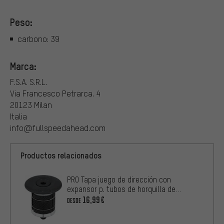
Peso:
carbono: 39
Marca:
F.S.A. S.R.L.
Via Francesco Petrarca. 4
20123 Milan
Italia
info@fullspeedahead.com
Productos relacionados
PRO Tapa juego de dirección con
expansor p. tubos de horquilla de
carbono
16,99€
DESDE