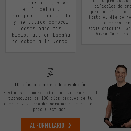
tiene productos 
Internacional, vivo
difíciles de en
en Barcelona,
precios súper co
siempre han cumplido
Hasta el día de ho
y he podido comprar
compras han
cosas para mis
satisfactorios. G
Visca Cataluny
bicis, que en España
no están a la venta.
100 días de derecho de devolución
Envíanos la mercancía sin utilizar en el
transcurso de 100 días después de tu
compra y te reembolsaremos el monto del
pago efectuado.
Al formulario