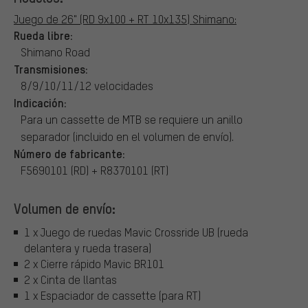
Juego de 26" (RD 9x100 + RT 10x135) Shimano:
Rueda libre:
Shimano Road
Transmisiones:
8/9/10/11/12 velocidades
Indicación:
Para un cassette de MTB se requiere un anillo
separador (incluido en el volumen de envío).
Número de fabricante:
F5690101 (RD) + R8370101 (RT)
Volumen de envío:
1 x Juego de ruedas Mavic Crossride UB (rueda
delantera y rueda trasera)
2 x Cierre rápido Mavic BR101
2 x Cinta de llantas
1 x Espaciador de cassette (para RT)