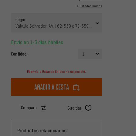
a
Estados Unidos
negro
Válvula Schrader (AV) | 62-559 a 70-559 | 26x2.5-2.7 Presta | 36 
Envío en 1-3 días hábiles
Cantidad:
1
El envío a Estados Unidos no es posible.
Añadir a cesta
Compara
Guardar
Productos relacionados