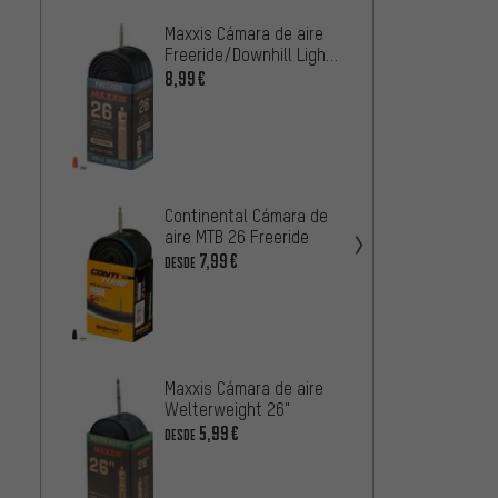
Maxxis Cámara de aire
Contin
Freeride/Downhill Light
aire M
26"
8,99€
10,99
Continental Cámara de
Schwa
aire MTB 26 Freeride
aire 1
7,99€
DESDE
4
DESDE
Maxxis Cámara de aire
Contin
Welterweight 26"
aire M
5,99€
DESDE
2
DESDE