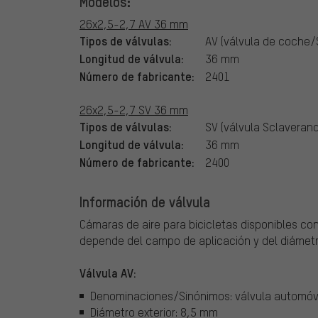
Modelos:
26x2,5-2,7 AV 36 mm
Tipos de válvulas:
AV (válvula de coche/
Longitud de válvula:
36 mm
Número de fabricante:
2401
26x2,5-2,7 SV 36 mm
Tipos de válvulas:
SV (válvula Sclaverand
Longitud de válvula:
36 mm
Número de fabricante:
2400
Información de válvula
Cámaras de aire para bicicletas disponibles con
depende del campo de aplicación y del diámetro
Válvula AV:
Denominaciones/Sinónimos: válvula automóvil
Diámetro exterior: 8,5 mm