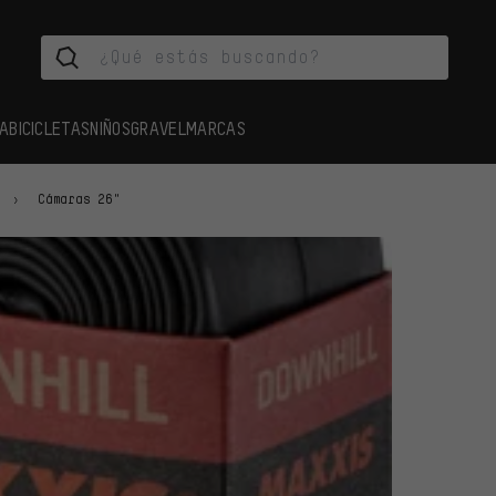
A
BICICLETAS
NIÑOS
GRAVEL
MARCAS
Cámaras 26"