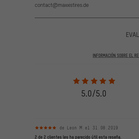
contact@maxxistires.de
EVA
INFORMACIÓN SOBRE EL RE
En las evaluaciones publicadas se encuentran anteriores 
2022 solo se publicarán evaluaciones verificadas, lo q
Solo desbloqueamos la evaluación después de comprob
verificadas llevan una marca verde, que se aplica a tod
28. 05. 2022. Se incluyeron también evaluaciones anter
5.0/5.0
evaluado en nuestra tienda. Estos comentarios no llev
debidamente.
5 de 5 estrellas
de Leon M.
el 31.08.2019
2 de 2 clientes les ha parecido útil esta reseña.