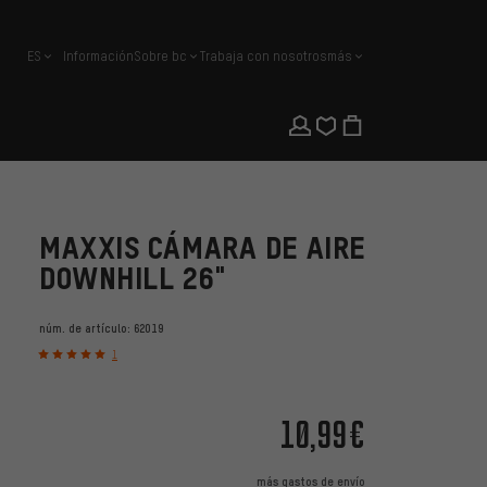
ES
Información
Sobre bc
Trabaja con nosotros
más
español
MAXXIS CÁMARA DE AIRE
DOWNHILL 26"
núm. de artículo:
62019
1
10,99€
más
gastos de envío