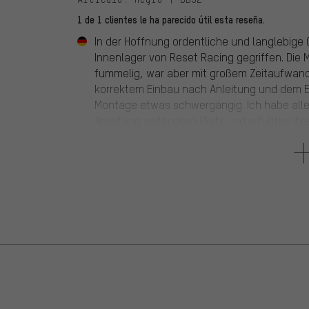
1 de 1 clientes le ha parecido útil esta reseña.
In der Hoffnung ordentliche und langlebige 
Innenlager von Reset Racing gegriffen. Die
fummelig, war aber mit großem Zeitaufwand m
korrektem Einbau nach Anleitung und dem E
Montage etwas schwergängig. Ich habe alles
Anleitung verlangten Platz und erfüllten ih
bekanntermaßen etwas einschleifen muss, 
Monaten mit lautem Knacken verabschiedet. d
Antriebsseite) gelöst/verkantet und in den 
linken Lager und nicht ersichtlich welches Te
Infolgedessen wurde es sehr schwergängig 
Schlimmes erahnen ließ. Ich kann dieses La
von Arcos mit Adapterset für GXP läuft dir
leichtgängig wie es sein sollte. Ich gebe d
strukturelle Steifigkeit des Lagers erhöhen w