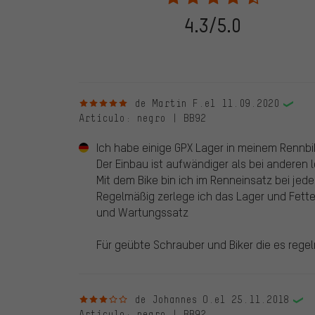
verificadas llevan una marca verde, que se aplica a tod
28. 05. 2022. Se incluyeron también evaluaciones anter
4.3/5.0
evaluado en nuestra tienda. Estos comentarios no llev
debidamente.
5 de 5 estrellas
de Martin F.
el 11.09.2020
Artículo
: negro | BB92
Ich habe einige GPX Lager in meinem Rennbik
Der Einbau ist aufwändiger als bei anderen l
Mit dem Bike bin ich im Renneinsatz bei je
Regelmäßig zerlege ich das Lager und Fette
und Wartungssatz
Für geübte Schrauber und Biker die es reg
3 de 5 estrellas
de Johannes O.
el 25.11.2018
Artículo
: negro | BB92