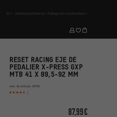
ES
Información
Sobre bc
Trabaja con nosotros
más
español
RESET RACING EJE DE
PEDALIER X-PRESS GXP
MTB 41 X 89,5-92 MM
núm. de artículo:
29758
3
87,99€