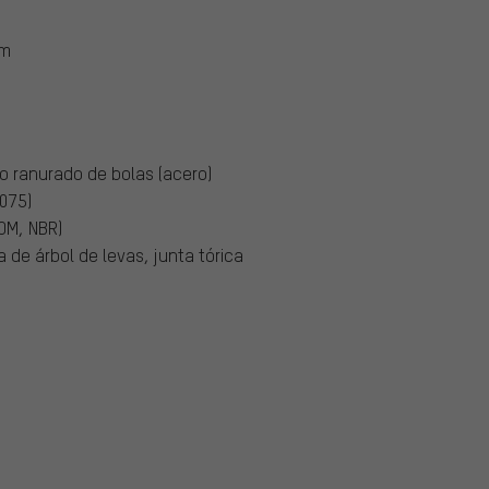
mm
 ranurado de bolas (acero)
7075)
POM, NBR)
a de árbol de levas, junta tórica