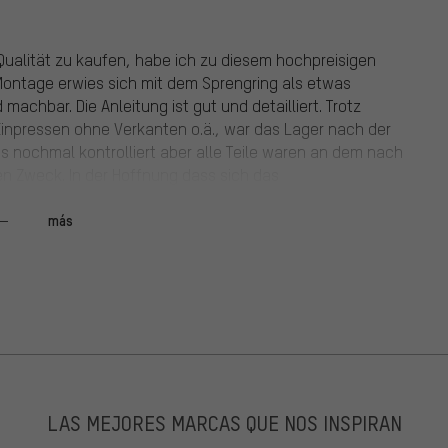
Qualität zu kaufen, habe ich zu diesem hochpreisigen
 Montage erwies sich mit dem Sprengring als etwas
achbar. Die Anleitung ist gut und detailliert. Trotz
inpressen ohne Verkanten o.ä., war das Lager nach der
 nochmal kontrolliert aber alle Teile waren an dem nach
ren Zweck. In der Hoffnung dass sich das
hat sich meines nun nach gerade mal 2 Jahren und 5
as Kugellager hat sich auf der linken Kurbelseite (nicht
más
Dichtungsring reingefressen. War ein ziemliches Chaos im
il jetzt für die Zerstörung verantwortlich war.
und das Fett quoll aus dem Lager heraus, was mich
ger daher leider nicht empfehlen. Mein neues Innenlager
ekt nach dem Einbau hingegen so geschmeidig und
aher nur 3 Sterne und hoffe dass Reset Racing die
ird.
LAS MEJORES MARCAS QUE NOS INSPIRAN