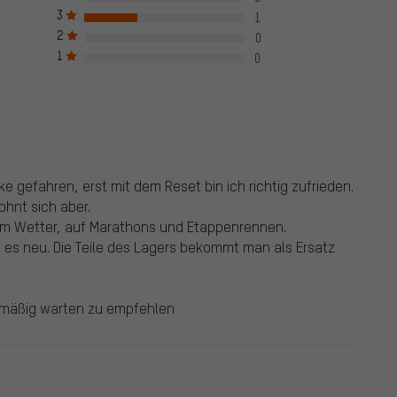
as las evaluaciones verificadas hasta el 28. 05. 2022 y desde el
3
1
iores al 28. 05. 2022, de clientes que no compraron el producto
2
0
an la marca verde. Publicamos todas las evaluaciones recibidas
1
0
e gefahren, erst mit dem Reset bin ich richtig zufrieden.
ohnt sich aber.
dem Wetter, auf Marathons und Etappenrennen.
 es neu. Die Teile des Lagers bekommt man als Ersatz
elmäßig warten zu empfehlen