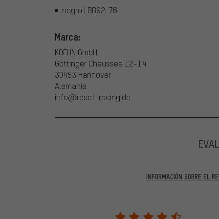
negro | BB92: 76
Marca:
KOEHN GmbH
Göttinger Chaussee 12-14
30453 Hannover
Alemania
info@reset-racing.de
EVA
INFORMACIÓN SOBRE EL RE
En las evaluaciones publicadas se encuentran anteriores 
2022 solo se publicarán evaluaciones verificadas, lo q
Solo desbloqueamos la evaluación después de comprob