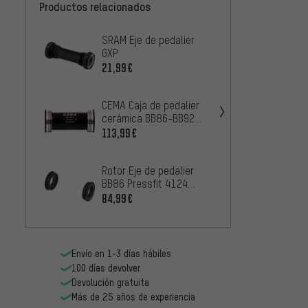
Productos relacionados
SRAM Eje de pedalier
Race F
GXP
pedali
mm Ext
21,99€
42,99
mm
CEMA Caja de pedalier
SRAM E
cerámica BB86-BB92
GXP Pr
para Shimano
86,5/
113,99€
2
DESDE
Rotor Eje de pedalier
Shiman
BB86 Pressfit 4124
BB-MT
Ceramic 41 x
Hollow
84,99€
19,99
86,5/89,5-92 mm
41 x 
Envío en 1-3 días hábiles
100 días devolver
Devolución gratuita
Más de 25 años de experiencia