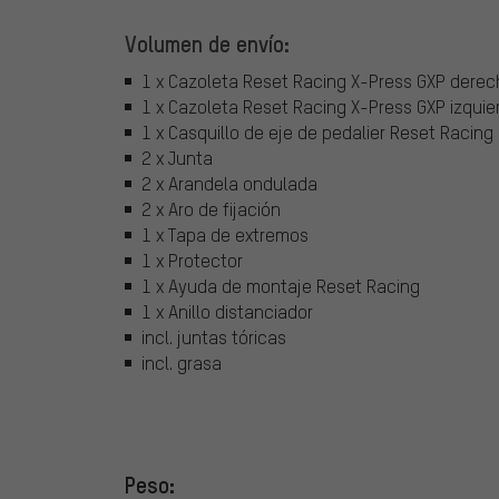
Volumen de envío:
1 x Cazoleta Reset Racing X-Press GXP derech
1 x Cazoleta Reset Racing X-Press GXP izquier
1 x Casquillo de eje de pedalier Reset Racing
2 x Junta
2 x Arandela ondulada
2 x Aro de fijación
1 x Tapa de extremos
1 x Protector
1 x Ayuda de montaje Reset Racing
1 x Anillo distanciador
incl. juntas tóricas
incl. grasa
Peso: