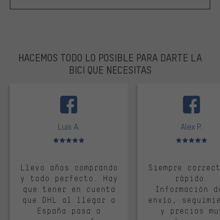
HACEMOS TODO LO POSIBLE PARA DARTE LA
BICI QUE NECESITAS
facebook
Luis A.
Alex P.
Valoración media: 5 de 5
Valoración media: 
Llevo años comprando
Siempre correc
y todo perfecto. Hay
rápido.
que tener en cuenta
Información d
que DHL al llegar a
envío, seguimi
España pasa a
y precios mu