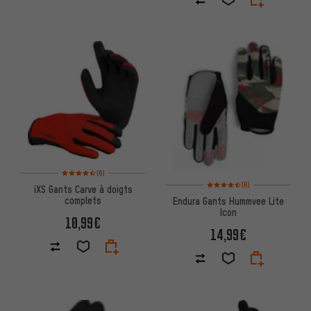
Note moyenne : 4,5 sur 5 d'après 6 avis
(6)
Note moyenne : 4,5 sur 5 d'apr
(6)
iXS Gants Carve à doigts
complets
Endura Gants Hummvee Lite
Icon
10,99€
14,99€