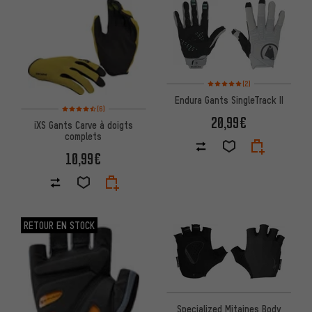
Note moyenne : 5 sur 5 d'après
(2)
Endura Gants SingleTrack II
Note moyenne : 4,5 sur 5 d'après 6 avis
(6)
20,99€
iXS Gants Carve à doigts
complets
10,99€
RETOUR EN STOCK
Specialized Mitaines Body