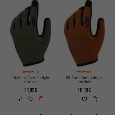
Note moyenne : 4,5 sur 5 d'après 6 avis
Note moyenne : 4,5 sur 5 d'apr
(6)
(6)
iXS Gants Carve à doigts
iXS Gants Carve à doigts
complets
complets
10,99€
10,99€