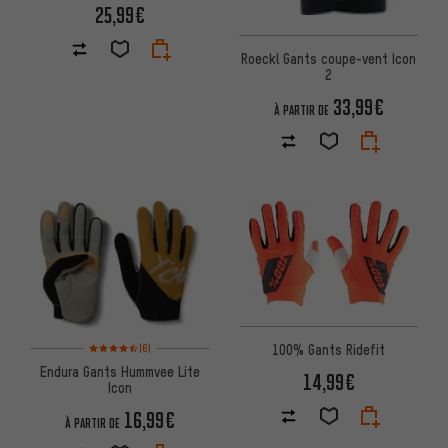
25,99€
Roeckl Gants coupe-vent Icon
2
33,99€
À PARTIR DE
Note moyenne : 4,5 sur 5 d'après 6 avis
100% Gants Ridefit
(6)
Endura Gants Hummvee Lite
14,99€
Icon
16,99€
À PARTIR DE