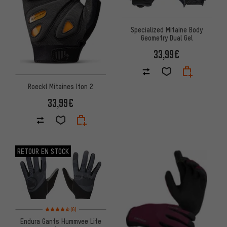
Specialized Mitaine Body
Geometry Dual Gel
33,99€
Roeckl Mitaines Iton 2
33,99€
RETOUR EN STOCK
Note moyenne : 4,5 sur 5 d'après 6 avis
(6)
Endura Gants Hummvee Lite