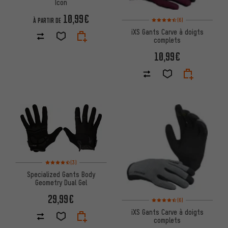
Icon
10,99€
Note moyenne : 4,5 sur 5 d'apr
(6)
À PARTIR DE
iXS Gants Carve à doigts
complets
10,99€
Note moyenne : 4,5 sur 5 d'après 3 avis
(3)
Specialized Gants Body
Geometry Dual Gel
29,99€
Note moyenne : 4,5 sur 5 d'apr
(6)
iXS Gants Carve à doigts
complets