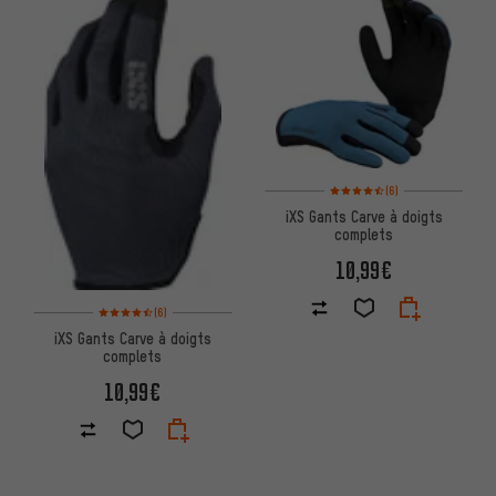
Note moyenne : 4,5 sur 5 d'apr
(6)
iXS Gants Carve à doigts
complets
10,99€
Note moyenne : 4,5 sur 5 d'après 6 avis
(6)
iXS Gants Carve à doigts
complets
10,99€