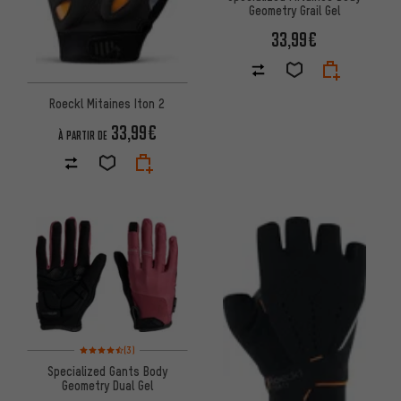
Geometry Grail Gel
33,99€
Roeckl Mitaines Iton 2
33,99€
À PARTIR DE
Note moyenne : 4,5 sur 5 d'après 3 avis
(3)
Specialized Gants Body
Geometry Dual Gel