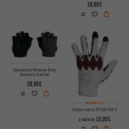
10,99€
Specialized Mitaines Body
Geometry Grail Gel
20,99€
Note moyenne : 4 sur 5 d'après
(3)
Endura Gants MT500 D3O II
16,99€
À PARTIR DE