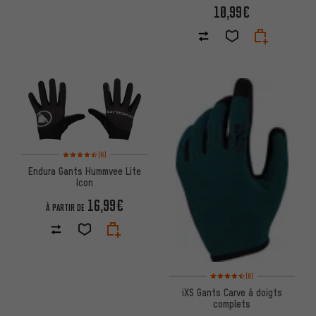
10,99€
Note moyenne : 4,5 sur 5 d'après 6 avis
(6)
Endura Gants Hummvee Lite
Icon
16,99€
À PARTIR DE
Note moyenne : 4,5 sur 5 d'apr
(6)
iXS Gants Carve à doigts
complets