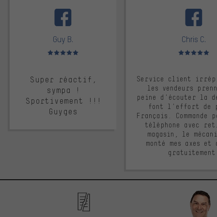
facebook
Guy B.
Chris C.
Note moyenne : 5 sur 5
Note moyenne : 
Super réactif,
Service client irrép
les vendeurs pren
sympa !
peine d'écouter la d
Sportivement !!!
font l'effort de 
Guyges
Français. Commande p
téléphone avec ret
magasin, le mécan
monté mes axes et 
gratuitement