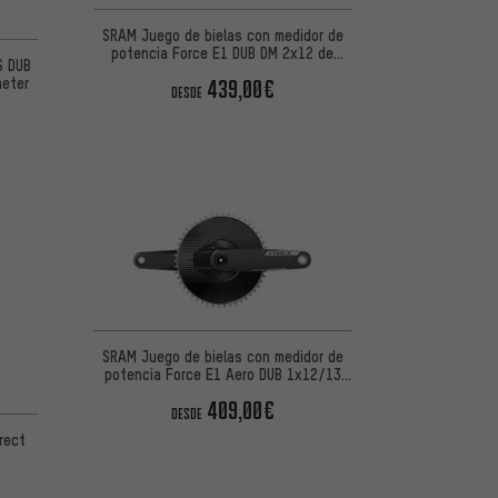
SRAM Juego de bielas con medidor de
 5 basada en 1 reseñas
potencia Force E1 DUB DM 2x12 de
S DUB
carbon
meter
439,00€
DESDE
SRAM Juego de bielas con medidor de
potencia Force E1 Aero DUB 1x12/13
carb
409,00€
DESDE
rect