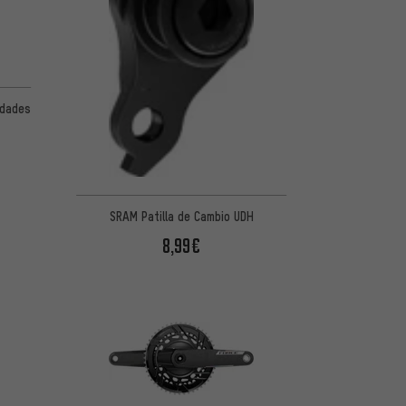
 5 basada en 3 reseñas
idades
SRAM Patilla de Cambio UDH
8,99€