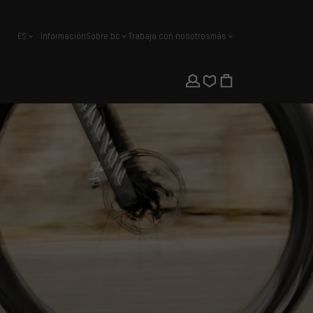
ES
Información
Sobre bc
Trabaja con nosotros
más
español