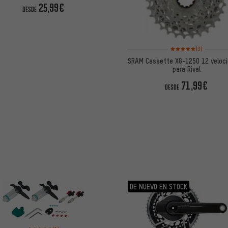
25,99€
DESDE
Valoración media: 5 de
(3)
SRAM Cassette XG-1250 12 veloc
para Rival
71,99€
DESDE
DE NUEVO EN STOCK
Valoración media: 5 de 5 basada en 1 reseñas