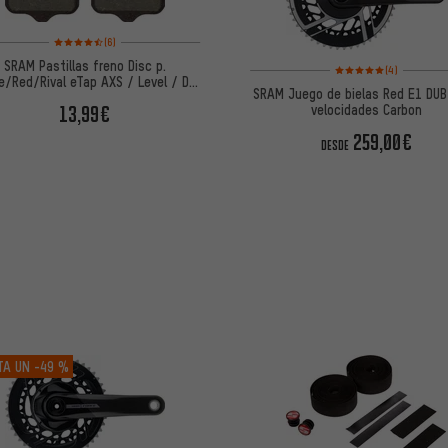
Valoración media: 4,5 de 5 basada en 6 reseñas
(6)
SRAM Pastillas freno Disc p.
Valoración media: 5 de
(4)
e/Red/Rival eTap AXS / Level / DB
SRAM Juego de bielas Red E1 DU
/ Elixir
13,99€
velocidades Carbon
259,00€
DESDE
TA UN
-49 %