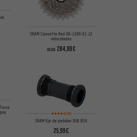
de 5 basada en 27 reseñas
ork
SRAM Cassette Red XG-1290-E1 12
velocidades
204,99€
DESDE
 5 basada en 7 reseñas
 Force
Apex
Valoración media: 4,5 de 5 basada en 25 reseñas
(25)
SRAM Eje de pedalier DUB BSA
25,99€