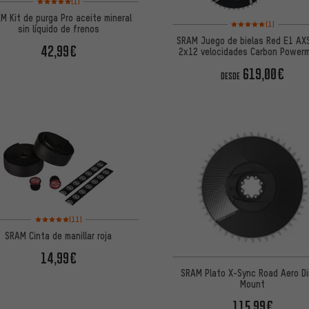
(1)
M Kit de purga Pro aceite mineral
Valoración media: 5 de
(1)
sin líquido de frenos
SRAM Juego de bielas Red E1 AX
42,99€
2x12 velocidades Carbon Power
619,00€
DESDE
Valoración media: 5 de 5 basada en 11 reseñas
(11)
SRAM Cinta de manillar roja
14,99€
SRAM Plato X-Sync Road Aero Di
Mount
115,99€