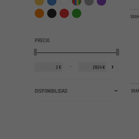
SRAM
PRECIO
-
€
€
DISPONIBILIDAD
SRAM
en stock
(384)
disponible próximamente
(33)