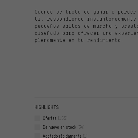
Cuando se trata de ganar o perder
ti, respondiendo instantáneamente
pequeños saltos de marcha y prest
diseñado para ofrecer una experie
plenamente en tu rendimiento.
FILTROS
ARTÍCU
HIGHLIGHTS
Ofertas
(155)
De nuevo en stock
(34)
Agotado rápidamente
(1)