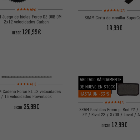
Valoración media: 5 de 5 basada en 4 reseñas
Valoración media: 4,5 
(4)
(27)
 Juego de bielas Force D2 DUB DM
SRAM Cinta de manillar SuperC
2x12 velocidades Carbon
10,99€
126,99€
DESDE
AGOTADO RÁPIDAMENTE
Valoración media: 5 de 5 basada en 1 reseñas
(1)
DE NUEVO EN STOCK
 Cadena Force E1 12 velocidades
HASTA UN
-33 %
/ 13 velocidades PowerLock
Valoración media: 5 de
(7)
35,99€
DESDE
SRAM Pastillas Freno p. Red 22 /
22 / Rival 22 / S700 / Level / 
12,99€
DESDE