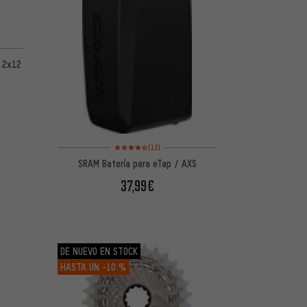
 5 basada en 4 reseñas
B 2x12
Valoración media: 4,5 de 5 basada en 12 reseñas
(12)
SRAM Batería para eTap / AXS
37,99€
DE NUEVO EN STOCK
HASTA UN
-10 %