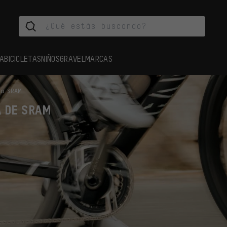
A
BICICLETAS
NIÑOS
GRAVEL
MARCAS
ta SRAM
A DE SRAM