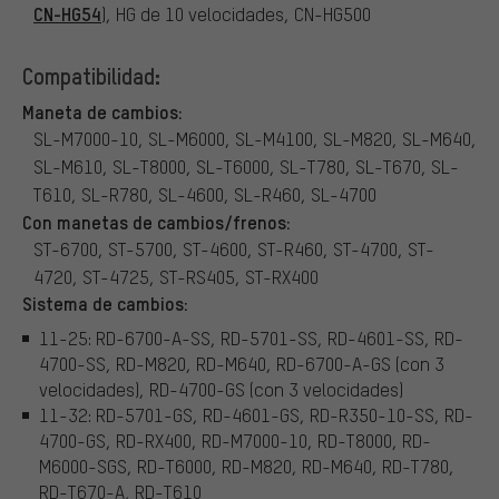
CN-HG54
), HG de 10 velocidades, CN-HG500
Compatibilidad:
Maneta de cambios:
SL-M7000-10, SL-M6000, SL-M4100, SL-M820, SL-M640,
SL-M610, SL-T8000, SL-T6000, SL-T780, SL-T670, SL-
T610, SL-R780, SL-4600, SL-R460, SL-4700
Con manetas de cambios/frenos:
ST-6700, ST-5700, ST-4600, ST-R460, ST-4700, ST-
4720, ST-4725, ST-RS405, ST-RX400
Sistema de cambios:
11-25: RD-6700-A-SS, RD-5701-SS, RD-4601-SS, RD-
4700-SS, RD-M820, RD-M640, RD-6700-A-GS (con 3
velocidades), RD-4700-GS (con 3 velocidades)
11-32: RD-5701-GS, RD-4601-GS, RD-R350-10-SS, RD-
4700-GS, RD-RX400, RD-M7000-10, RD-T8000, RD-
M6000-SGS, RD-T6000, RD-M820, RD-M640, RD-T780,
RD-T670-A, RD-T610