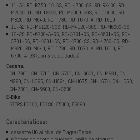
11-34: RD-R350-10-SS, RD-4700-GS, RD-RX400, RD-
M7000-10, RD-T8000, RD-M6000-SGS, RD-T6000, RD-
M820, RD-M640, RD-T780, RD-T670-A, RD-T610
11-42: RD-M5120-SGS, RD-M4120-SGS, RD-M6000-GS
12-28: RD-6700-A-SS, RD-5701-SS, RD-4601-SS, RD-
5701-GS, RD-4601-GS, RD-4700-SS, RD-4700-GS, RD-
M820, RD-M640, RD-T780, RD-T670-A, RD-T610, RD-
6700-A-GS (con 3 velocidades)
Cadena:
CN-7901, CN-6701, CN-5701, CN-4601, CN-M981, CN-
M980, CN-HG95, CN-HG94, CN-HG75, CN-HG74, CN-HG54,
CN-7801, CN-6600, CN-5600
E-Bike:
STEPS E6100, E6180, E5000, E5080
Características:
cassette HG al nivel de Tiagra/Deore
piñones de acero niquelado, anillo de bloqueo