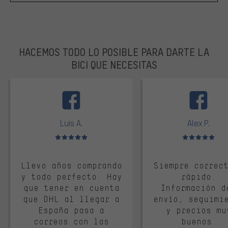
HACEMOS TODO LO POSIBLE PARA DARTE LA
BICI QUE NECESITAS
facebook
Luis A.
Alex P.
Valoración media: 5 de 5
Valoración media: 
Llevo años comprando
Siempre correc
y todo perfecto. Hay
rápido.
que tener en cuenta
Información d
que DHL al llegar a
envío, seguimi
España pasa a
y precios mu
correos con las
buenos.