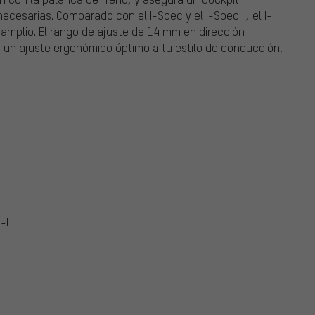
cesarias. Comparado con el I-Spec y el I-Spec II, el I-
mplio. El rango de ajuste de 14 mm en dirección
en un ajuste ergonómico óptimo a tu estilo de conducción,
-I