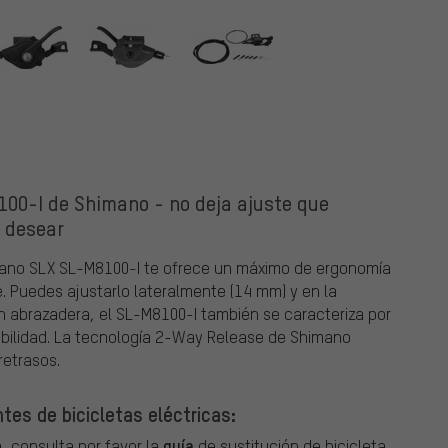
00-I de Shimano - no deja ajuste que
desear
ano SLX SL-M8100-I te ofrece un máximo de ergonomía
le. Puedes ajustarlo lateralmente (14 mm) y en la
con abrazadera, el SL-M8100-I también se caracteriza por
ibilidad. La tecnología 2-Way Release de Shimano
retrasos.
tes de bicicletas eléctricas:
guía
, consulta por favor la
de sustitución de bicicleta