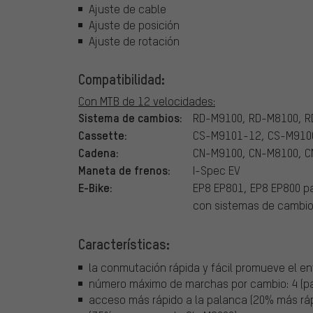
Ajuste de cable
Ajuste de posición
Ajuste de rotación
Compatibilidad:
Con MTB de 12 velocidades:
Sistema de cambios:
RD-M9100, RD-M8100, R
Cassette:
CS-M9101-12, CS-M910
Cadena:
CN-M9100, CN-M8100, C
Maneta de frenos:
I-Spec EV
E-Bike:
EP8 EP801, EP8 EP800 pa
con sistemas de cambi
Características:
la conmutación rápida y fácil promueve el en
número máximo de marchas por cambio: 4 (pal
acceso más rápido a la palanca (20% más rá