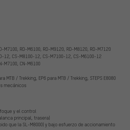
D-M7100, RD-M6100, RD-M9120, RD-M8120, RD-M7120
0-12, CS-M8100-12, CS-M7100-12, CS-M6100-12
N-M7100, CN-M6100
ra MTB / Trekking, EP6 para MTB / Trekking, STEPS E8080
os mecánicos
foque y el control
anca principal, trasera)
pido que la SL-M8000) y bajo esfuerzo de accionamiento