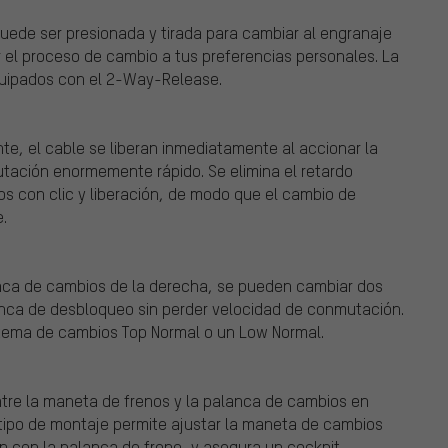
ede ser presionada y tirada para cambiar al engranaje
r el proceso de cambio a tus preferencias personales. La
quipados con el 2-Way-Release.
nte, el cable se liberan inmediatamente al accionar la
tación enormemente rápido. Se elimina el retardo
 con clic y liberación, de modo que el cambio de
.
lanca de cambios de la derecha, se pueden cambiar dos
nca de desbloqueo sin perder velocidad de conmutación.
istema de cambios Top Normal o un Low Normal.
ntre la maneta de frenos y la palanca de cambios en
tipo de montaje permite ajustar la maneta de cambios
n con la palanca de freno, y asegura un cockpit