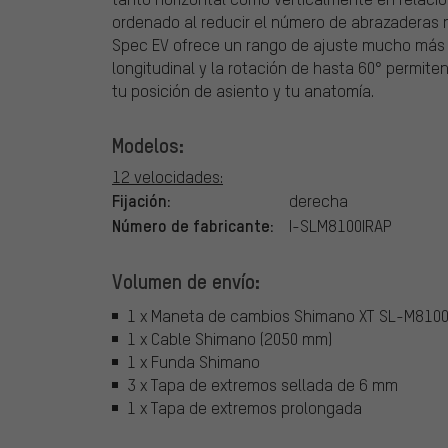
ordenado al reducir el número de abrazaderas ne
Spec EV ofrece un rango de ajuste mucho más a
longitudinal y la rotación de hasta 60° permit
tu posición de asiento y tu anatomía.
Modelos:
12 velocidades:
Fijación:
derecha
Número de fabricante:
I-SLM8100IRAP
Volumen de envío:
1 x Maneta de cambios Shimano XT SL-M8100
1 x Cable Shimano (2050 mm)
1 x Funda Shimano
3 x Tapa de extremos sellada de 6 mm
1 x Tapa de extremos prolongada