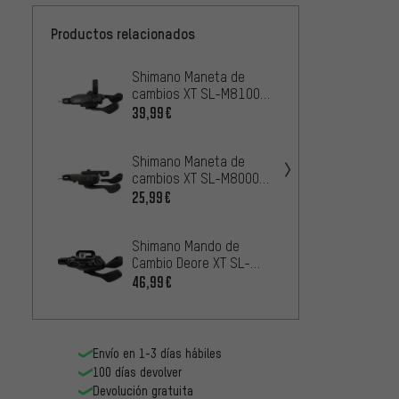
Productos relacionados
Shimano Maneta de
Shima
cambios XT SL-M8100
cambio
con abrazadera 12
SL-M8
39,99€
27,99
velocidades
EV 11 
Shimano Maneta de
Shima
cambios XT SL-M8000-
Cambio
B-I con I-Spec 2/3/11
M8200
25,99€
46,99
velocidades
Shimano Mando de
Shima
Cambio Deore XT SL-
Cambio
M8200-IR 12
M8210
46,99€
61,99
Velocidades
Veloc
Envío en 1-3 días hábiles
100 días devolver
Devolución gratuita