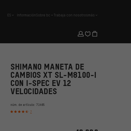
ES
Información
Sobre bc
Trabaja con nosotros
más
español
SHIMANO MANETA DE
CAMBIOS XT SL-M8100-I
CON I-SPEC EV 12
VELOCIDADES
núm. de artículo:
71495
7