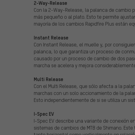
2-Way-Release
Con la 2-Way-Release, la palanca de cambio pu
más pequeño o al plato. Esto te permite ajusta
mayoría de los cambios Rapidfire Plus están e
Instant Release
Con Instant Release, el muelle y, por consiguie
palanca, lo que garantiza un proceso de conmu
causado por un proceso de cambio de dos pasos
marcha se acelera y mejora considerablemente
Multi Release
Con el Multi Release, que sólo afecta a la pa
marchas con un solo accionamiento de la pala
Esto independientemente de si se utiliza un s
I-Spec EV
I-Spec EV describe una variante de conexión e
sistemas de cambios de MTB de Shimano. Este 
tanto horizontal como verticalmente en relació