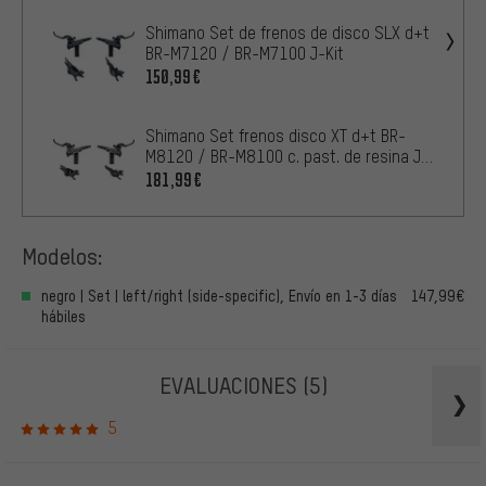
Shimano Set de frenos de disco SLX d+t
BR-M7120 / BR-M7100 J-Kit
150,99€
Shimano Set frenos disco XT d+t BR-
M8120 / BR-M8100 c. past. de resina J-
Kit
181,99€
Modelos:
negro | Set | left/right (side-specific), Envío en 1-3 días
147,99€
hábiles
EVALUACIONES
(5)
5