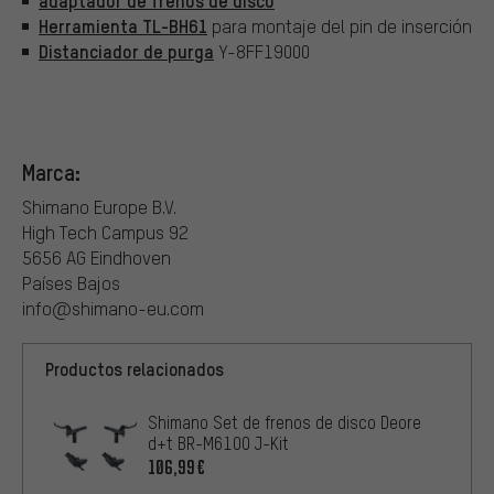
adaptador de frenos de disco
Herramienta TL-BH61
para montaje del pin de inserción
Distanciador de purga
Y-8FF19000
Marca:
Shimano Europe B.V.
High Tech Campus 92
5656 AG Eindhoven
Países Bajos
info@shimano-eu.com
Productos relacionados
Shimano Set de frenos de disco Deore
d+t BR-M6100 J-Kit
106,99€