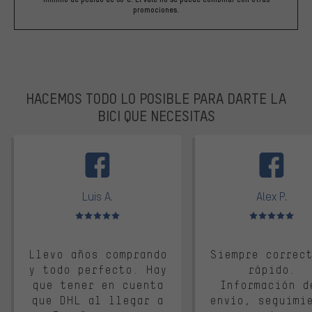
promociones.
HACEMOS TODO LO POSIBLE PARA DARTE LA
BICI QUE NECESITAS
facebook
Luis A.
Alex P.
Valoración media: 5 de 5
Valoración media: 
Llevo años comprando
Siempre correc
y todo perfecto. Hay
rápido.
que tener en cuenta
Información d
que DHL al llegar a
envío, seguimi