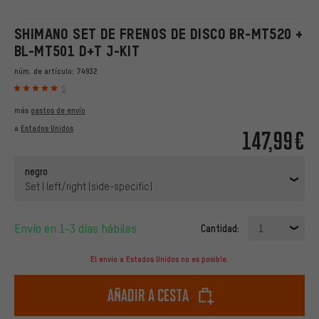
SHIMANO SET DE FRENOS DE DISCO BR-MT520 +
BL-MT501 D+T J-KIT
núm. de artículo:
74932
5
más
gastos de envío
a
Estados Unidos
147,99€
negro
Set | left/right (side-specific)
Envío en 1-3 días hábiles
Cantidad:
1
El envío a Estados Unidos no es posible.
Añadir a cesta