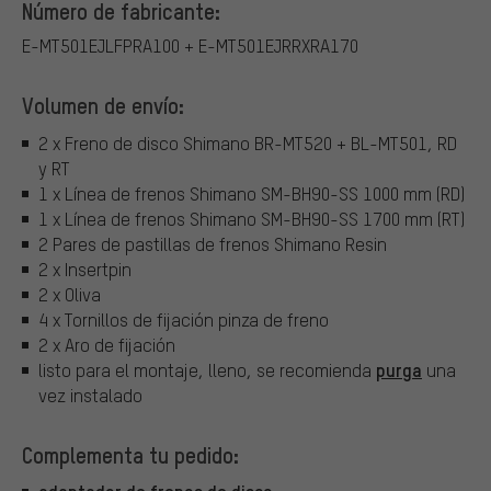
Número de fabricante:
E-MT501EJLFPRA100 + E-MT501EJRRXRA170
Volumen de envío:
2 x Freno de disco Shimano BR-MT520 + BL-MT501, RD
y RT
1 x Línea de frenos Shimano SM-BH90-SS 1000 mm (RD)
1 x Línea de frenos Shimano SM-BH90-SS 1700 mm (RT)
2 Pares de pastillas de frenos Shimano Resin
2 x Insertpin
2 x Oliva
4 x Tornillos de fijación pinza de freno
2 x Aro de fijación
purga
listo para el montaje, lleno, se recomienda
una
vez instalado
Complementa tu pedido: