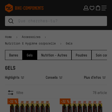
Aller à la navigation principale
Aller à la navigation des catégories
Aller au contenu
Aller aux marques et à la newsletter
Aller au pied de page
bike-components.de Page d'accueil
Home
Accessoires
Nutrition & Hygiène corporelle
Gels
Barres
Gels
Nutrition - Autres
Poudres
Soin corpor
GELS
Highlights
Conseils
Plus d'infos
filtre
78 article
ARTICLES
-32 %
-32 %