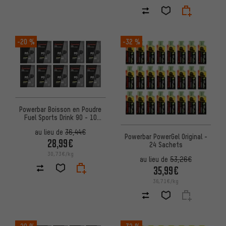
-20 %
-32 %
Powerbar Boisson en Poudre
Fuel Sports Drink 90 - 10
sachets
au lieu de
36,44€
Powerbar PowerGel Original -
28,99€
24 Sachets
30,73€/kg
au lieu de
53,26€
35,99€
36,71€/kg
-20 %
-32 %