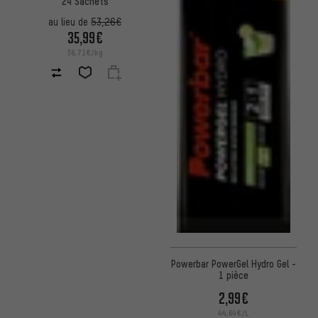
24 Sachets
au lieu de
53,26€
35,99€
36,71€/kg
Powerbar PowerGel Hydro Gel -
1 pièce
2,99€
44,64€/L