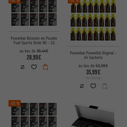
Powerbar Boisson en Poudre
Fuel Sports Drink 90 - 10
sachets
au lieu de
36,44€
Powerbar PowerGel Original -
28,99€
24 Sachets
au lieu de
53,26€
35,99€
36,71€/kg
-20 %