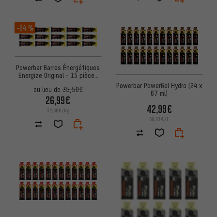
-24 %
Powerbar Barres Énergétiques
Energize Original - 15 pièces
(55g)
Powerbar PowerGel Hydro (24 x
au lieu de
35,50€
67 ml)
26,99€
42,99€
32,66€/kg
69,21€/L