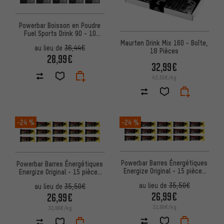
Powerbar Boisson en Poudre
Fuel Sports Drink 90 - 10
sachets
Maurten Drink Mix 160 - Boîte,
au lieu de
36,44€
18 Pièces
28,99€
32,99€
43,55€/kg
-24 %
-24 %
Powerbar Barres Énergétiques
Powerbar Barres Énergétiques
Energize Original - 15 pièces
Energize Original - 15 pièces
(55g)
(55g)
au lieu de
35,50€
au lieu de
35,50€
26,99€
26,99€
32,66€/kg
32,66€/kg