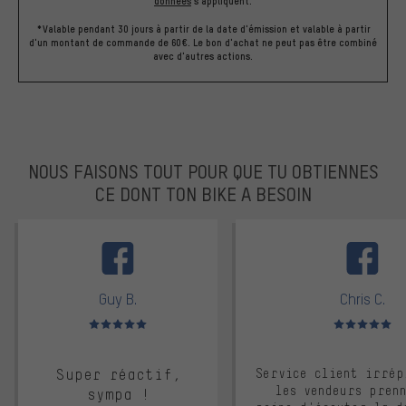
données
s'appliquent.
*Valable pendant 30 jours à partir de la date d'émission et valable à partir
d'un montant de commande de 60€. Le bon d'achat ne peut pas être combiné
avec d'autres actions.
NOUS FAISONS TOUT POUR QUE TU OBTIENNES
CE DONT TON BIKE A BESOIN
facebook
Guy B.
Chris C.
Note moyenne : 5 sur 5
Note moyenne : 
Super réactif,
Service client irrép
les vendeurs pren
sympa !