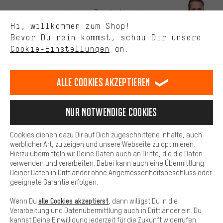
Uns interessiert, was Du in unserem Shop suchst und brauchst.
Lass Dich beraten
Mit Leistungs-Cookies nimmst Du mit Deinem Shopping-Verhalten
Hi, willkommen zum Shop!
selbst Einfluss auf die Verbesserung unserer Webseite und
Bevor Du rein kommst, schau Dir unsere
unseres Shop-Angebots.
Terminbuchung
Cookie-Einstellungen
an.
Mehr Komfort
Kontaktformular
Dein Shopping-Erlebnis wird komfortabler. Mit Komfort-Cookies
stellen wir Verknüpfungen zu Social Media Plattformen her. So
Alle Cookies akzeptieren
Unsere Datenschutzerklärung
können wir dir weitere nützliche Inhalte und Informationen zur
Verfügung stellen. Zudem hast du die Möglichkeit zusätzliche
Sprache"
Services zu nutzen, die es dir erleichtern die richtigen Produkte zu
Nur Notwendige Cookies
finden. Beispielsweise bieten wir eine Chat-Funktion an, damit
DE
EN
ES
FR
Deutsch
english
español
français
Fragen schnell und unkompliziert beantwortet werden können.
Cookies dienen dazu Dir auf Dich zugeschnittene Inhalte, auch
Basis
werblicher Art, zu zeigen und unsere Webseite zu optimieren.
Hierzu übermitteln wir Deine Daten auch an Dritte, die die Daten
VERTRAG WIDERRUFEN
Aachener Community
Affiliateprogramm
Basis-Cookies gewährleisten, dass Du unsere Webseite
verwenden und verarbeiten. Dabei kann auch eine Übermittlung
grundsätzlich nutzen kannst.
Deiner Daten in Drittländer ohne Angemessenheitsbeschluss oder
Impressum
Datenschutz
Allgemeine Geschäftsbedingungen
geeignete Garantie erfolgen.
Hinweisgebersystem
Hinweise zur Batterieentsorgung
alle Cookies akzeptierst
Wenn Du
, dann willigst Du in die
Verarbeitung und Datenübermittlung auch in Drittländer ein. Du
Cookie-Einstellungen
Kontrast ändern
kannst Deine Einwilligung jederzeit für die Zukunft widerrufen.