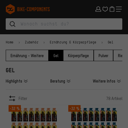
Zur Hauptnavigation springen
Zur Kategorienavigation springen
Zum Inhalt springen
Zu Marken und Newsletter springen
Zur Fußzeile springen
bike-components.de Startseite
Home
Zubehör
Ernährung & Körperpflege
Gel
Ernährung - Weitere
Gel
Körperpflege
Pulver
Riegel
GEL
Highlights
Beratung
Weitere Infos
Filter
78 Artikel
ARTIKEL
-32 %
-32 %