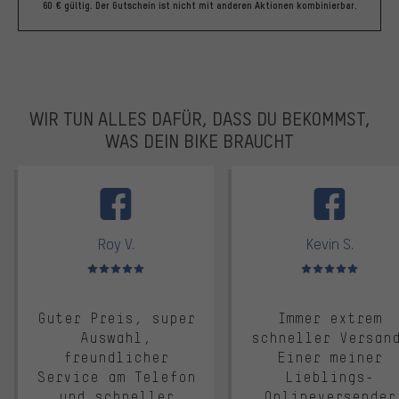
60 € gültig. Der Gutschein ist nicht mit anderen Aktionen kombinierbar.
WIR TUN ALLES DAFÜR, DASS DU BEKOMMST,
WAS DEIN BIKE BRAUCHT
facebook
Roy V.
Kevin S.
Bewertungen: 5 von 5
Bewertungen: 5 von 5
Guter Preis, super
Immer extrem
Auswahl,
schneller Versan
freundlicher
Einer meiner
Service am Telefon
Lieblings-
und schneller
Onlineversender