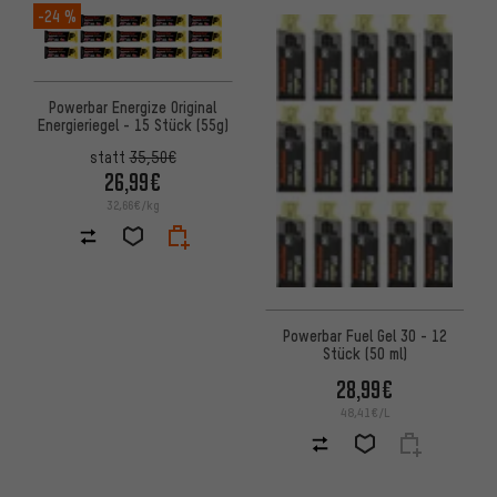
-24 %
Powerbar Energize Original
Energieriegel - 15 Stück (55g)
statt
35,50€
26,99€
32,66€/kg
Powerbar Fuel Gel 30 - 12
Stück (50 ml)
28,99€
48,41€/L