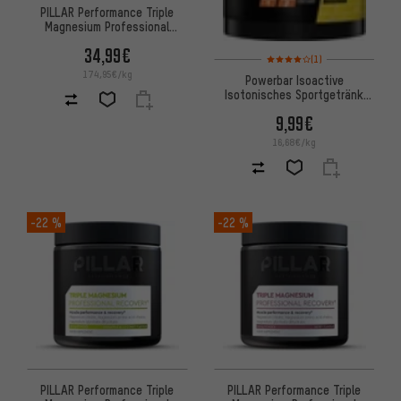
PILLAR Performance Triple
Magnesium Professional
Recovery Powder Beutel
34,99€
Bewertungen: 4 von 5 basier
(1)
174,95€/kg
Powerbar Isoactive
Isotonisches Sportgetränk
600 gr
9,99€
16,68€/kg
-22 %
-22 %
PILLAR Performance Triple
PILLAR Performance Triple