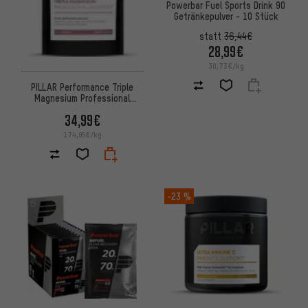
Powerbar Fuel Sports Drink 90
Getränkepulver - 10 Stück
statt
36,44€
28,99€
30,73€/kg
PILLAR Performance Triple
Magnesium Professional
Recovery Powder Beutel
34,99€
174,95€/kg
-23 %