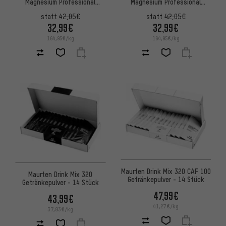
Magnesium Professional
Magnesium Professional
Recovery Powder Dose
Recovery Powder Dose
statt
42,05€
statt
42,05€
32,99€
32,99€
164,95€/kg
164,95€/kg
Maurten Drink Mix 320 CAF 100
Maurten Drink Mix 320
Getränkepulver - 14 Stück
Getränkepulver - 14 Stück
47,99€
43,99€
41,27€/kg
37,83€/kg