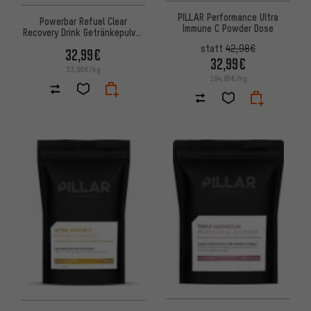
PILLAR Performance Ultra
Powerbar Refuel Clear
Immune C Powder Dose
Recovery Drink Getränkepulver
(97 g) - 10 Stück
statt
42,98€
32,99€
32,99€
33,98€/kg
164,95€/kg