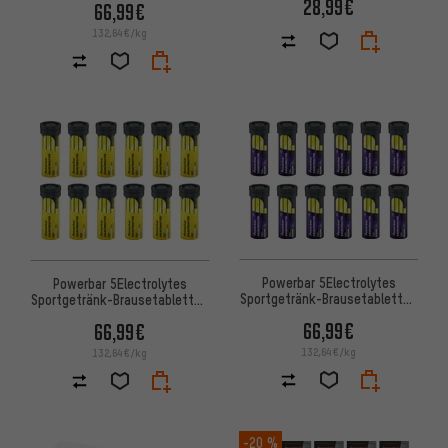
28,99€
66,99€
132,64€/kg
Powerbar 5Electrolytes
Powerbar 5Electrolytes
Sportgetränk-Brausetabletten
Sportgetränk-Brausetabletten
- 12 Röhrchen
- 12 Röhrchen
66,99€
66,99€
132,64€/kg
132,64€/kg
-20 %