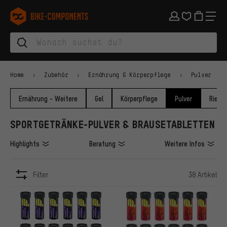
Zur Hauptnavigation springen
Zur Kategorienavigation springen
Zum Inhalt springen
Zu Marken und Newsletter springen
Zur Fußzeile springen
bike-components.de Startseite
Home
Zubehör
Ernährung & Körperpflege
Pulver
Ernährung - Weitere
Gel
Körperpflege
Pulver
Riegel
SPORTGETRÄNKE-PULVER & BRAUSETABLETTEN
Highlights
Beratung
Weitere Infos
Filter
38 Artikel
ARTIKEL