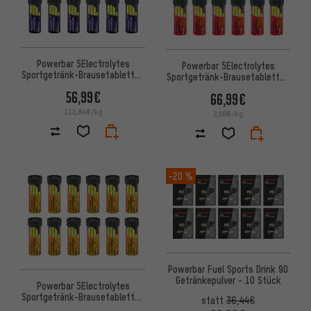
Powerbar 5Electrolytes
Powerbar 5Electrolytes
Sportgetränk-Brausetabletten
Sportgetränk-Brausetabletten
- 12 Röhrchen
- 12 Röhrchen
56,99€
66,99€
112,84€/kg
2,68€/kg
-20 %
Powerbar Fuel Sports Drink 90
Getränkepulver - 10 Stück
Powerbar 5Electrolytes
Sportgetränk-Brausetabletten
statt
36,44€
- 12 Röhrchen