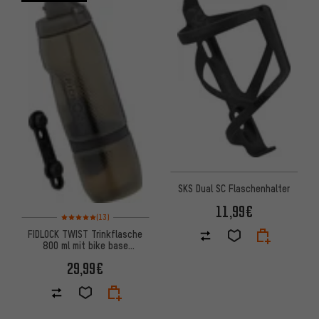
SKS Dual SC Flaschenhalter
11,99€
Bewertungen: 5 von 5 basierend auf 13 Bewertungen
(13)
FIDLOCK TWIST Trinkflasche
800 ml mit bike base
Flaschenhaltesystem
29,99€