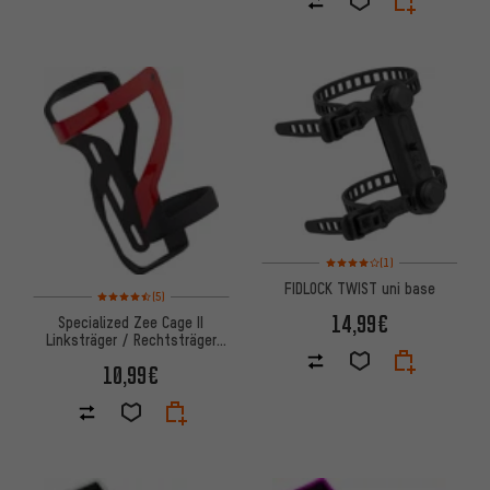
Bewertungen: 4 von 5 basier
(1)
FIDLOCK TWIST uni base
Bewertungen: 4,5 von 5 basierend auf 5 Bewertungen
(5)
14,99€
Specialized Zee Cage II
Linksträger / Rechtsträger
Flaschenhalter
10,99€