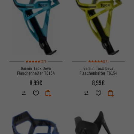
Bewertungen: 5 von 5 basierend auf 27 Bewertungen
Bewertungen: 5 von 5 basiere
(27)
(27)
Garmin Tacx Deva
Garmin Tacx Deva
Flaschenhalter T6154
Flaschenhalter T6154
8,99€
8,99€