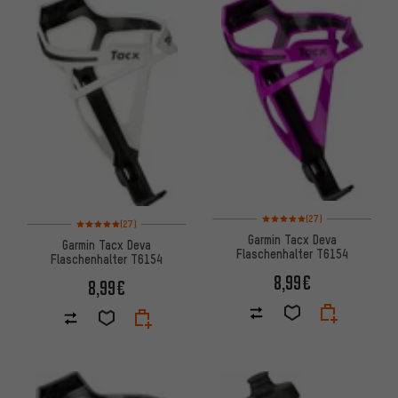
Bewertungen: 5 von 5 basiere
(27)
Bewertungen: 5 von 5 basierend auf 27 Bewertungen
(27)
Garmin Tacx Deva
Garmin Tacx Deva
Flaschenhalter T6154
Flaschenhalter T6154
8,99€
8,99€