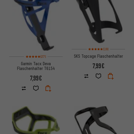
Bewertungen: 5 von 5 basiere
(19)
Bewertungen: 5 von 5 basierend auf 27 Bewertungen
SKS Topcage Flaschenhalter
(27)
Garmin Tacx Deva
7,99€
Flaschenhalter T6154
7,99€