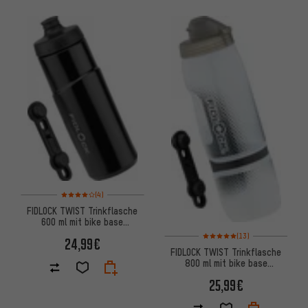
Bewertungen: 4 von 5 basierend auf 4 Bewertungen
(4)
FIDLOCK TWIST Trinkflasche
600 ml mit bike base
Haltesystem
Bewertungen: 5 von 5 basiere
(13)
24,99€
FIDLOCK TWIST Trinkflasche
800 ml mit bike base
Flaschenhaltesystem
25,99€