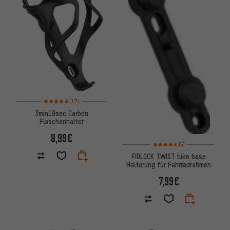
Bewertungen: 4,5 von 5 basierend auf 17 Bewertungen
(17)
3min19sec Carbon
Flaschenhalter
8,99€
Bewertungen: 4,5 von 5 basi
(5)
FIDLOCK TWIST bike base
Halterung für Fahrradrahmen
7,99€