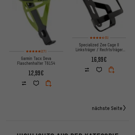
Bewertungen: 4,5 von 5 basi
(5)
Specialized Zee Cage II
Linksträger / Rechtsträger
Bewertungen: 5 von 5 basierend auf 27 Bewertungen
(27)
Flaschenhalter
16,99€
Garmin Tacx Deva
Flaschenhalter T6154
12,99€
nächste Seite