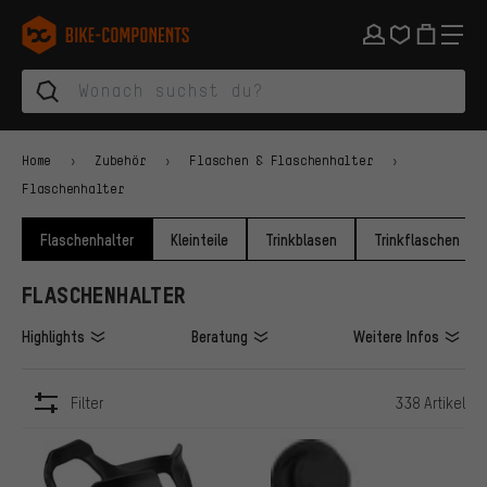
Zur Hauptnavigation springen
Zur Kategorienavigation springen
Zum Inhalt springen
Zu Marken und Newsletter springen
Zur Fußzeile springen
bike-components.de Startseite
Home
Zubehör
Flaschen & Flaschenhalter
Flaschenhalter
Flaschenhalter
Kleinteile
Trinkblasen
Trinkflaschen
FLASCHENHALTER
Highlights
Beratung
Weitere Infos
Filter
338 Artikel
ARTIKEL