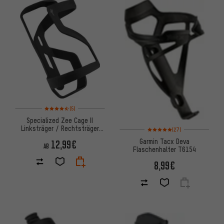
Bewertungen: 4,5 von 5 basierend auf 5 Bewertungen
(5)
Specialized Zee Cage II
Linksträger / Rechtsträger
Bewertungen: 5 von 5 basiere
(27)
Flaschenhalter
Garmin Tacx Deva
12,99€
AB
Flaschenhalter T6154
8,99€