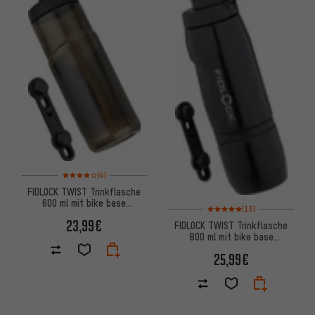
Bewertungen: 4 von 5 basierend auf 4 Bewertungen
(4)
FIDLOCK TWIST Trinkflasche
600 ml mit bike base
Bewertungen: 5 von 5 basiere
(13)
Haltesystem
23,99€
FIDLOCK TWIST Trinkflasche
800 ml mit bike base
Flaschenhaltesystem
25,99€