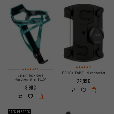
Bewertungen: 5 von 5 basier
(2)
Bewertungen: 5 von 5 basierend auf 27 Bewertungen
(27)
FIDLOCK TWIST uni connector
Garmin Tacx Deva
Flaschenhalter T6154
22,99€
8,99€
BACK IN STOCK