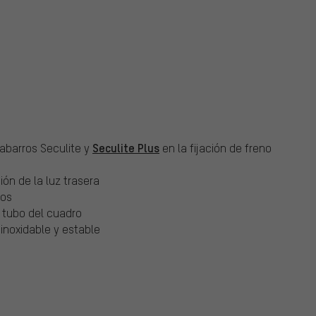
r
Seculite Plus
dabarros Seculite y
en la fijación de freno
ión de la luz trasera
jos
l tubo del cuadro
 inoxidable y estable