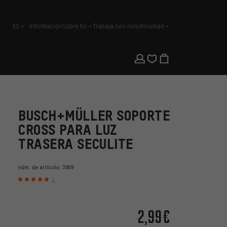
ES
Información
Sobre bc
Trabaja con nosotros
más
español
BUSCH+MÜLLER SOPORTE
CROSS PARA LUZ
TRASERA SECULITE
núm. de artículo:
3909
1
2,99€