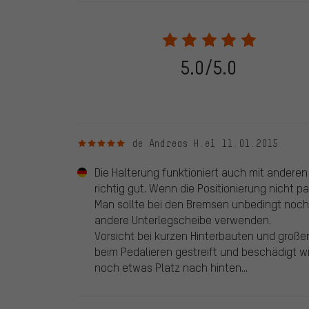
En las evaluaciones publicadas se encuentran anteriores 
2022 solo se publicarán evaluaciones verificadas, lo q
Solo desbloqueamos la evaluación después de comprob
verificadas llevan una marca verde, que se aplica a tod
28. 05. 2022. Se incluyeron también evaluaciones anter
5.0/5.0
evaluado en nuestra tienda. Estos comentarios no llev
debidamente.
5 de 5 estrellas
de Andreas H.
el 11.01.2015
Die Halterung funktioniert auch mit andere
richtig gut. Wenn die Positionierung nicht 
Man sollte bei den Bremsen unbedingt noch
andere Unterlegscheibe verwenden.
Vorsicht bei kurzen Hinterbauten und groß
beim Pedalieren gestreift und beschädigt wir
noch etwas Platz nach hinten...