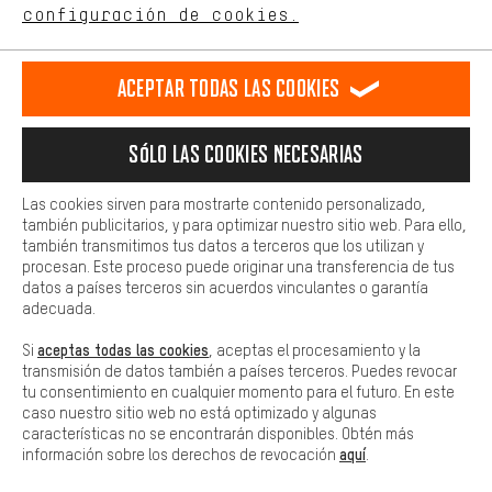
ES
EN
DE
FR
comportamiento de compra.
español
english
Deutsch
français
configuración de cookies.
Más confort
Haga que su experiencia de compra sea más cómoda. Con las
RESCINDIR EL CONTRATO
Comunidad de Aquisgrán
Programa de afiliados
Aceptar todas las cookies
cookies de comodidad, creamos enlaces a plataformas de redes
sociales. Esto nos permite proporcionarle más contenido e
Aviso Legal
Protección de datos
Condiciones Generales
información útiles. Además, tiene la opción de utilizar servicios
Sólo las cookies necesarias
adicionales que le ayudarán a encontrar los productos adecuados.
Plataforma de reportes
Reciclaje de baterias
Por ejemplo, ofrecemos una función de chat para responder a las
preguntas de forma rápida y sencilla.
Las cookies sirven para mostrarte contenido personalizado,
Configuración de las cookies
Ajusta el contraste
también publicitarios, y para optimizar nuestro sitio web. Para ello,
Básica
también transmitimos tus datos a terceros que los utilizan y
Todos los precios indicados son en euros e sin MwSt, más
Las cookies básicas aseguran que puedas usar nuestro sitio web.
procesan. Este proceso puede originar una transferencia de tus
gastos de envío
Estados Unidos
a
.
datos a países terceros sin acuerdos vinculantes o garantía
adecuada.
aceptas todas las cookies
Si
, aceptas el procesamiento y la
transmisión de datos también a países terceros. Puedes revocar
tu consentimiento en cualquier momento para el futuro. En este
caso nuestro sitio web no está optimizado y algunas
características no se encontrarán disponibles. Obtén más
aquí
información sobre los derechos de revocación
.