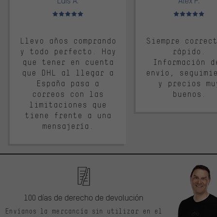
Luis A.
Alex P.
Valoración media: 5 de 5
Valoración media: 
Llevo años comprando
Siempre correc
y todo perfecto. Hay
rápido.
que tener en cuenta
Información d
que DHL al llegar a
envío, seguimi
España pasa a
y precios mu
correos con las
buenos.
limitaciones que
tiene frente a una
mensajería.
100 días de derecho de devolución
Envíanos la mercancía sin utilizar en el