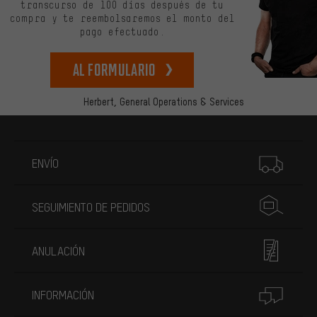
transcurso de 100 días después de tu
compra y te reembolsaremos el monto del
pago efectuado.
Al formulario
Herbert,
General Operations & Services
Más información
ENVÍO
SEGUIMIENTO DE PEDIDOS
ANULACIÓN
INFORMACIÓN