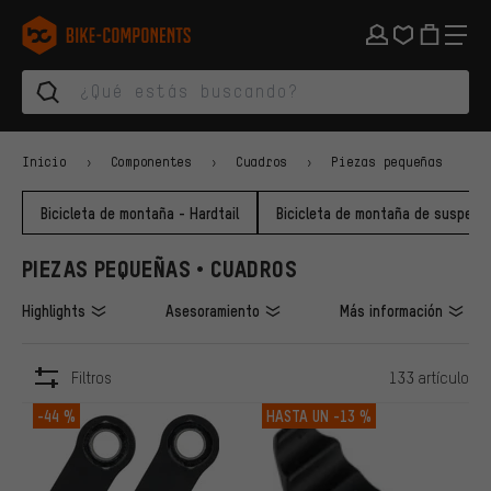
Saltar a la navegación principal
Saltar a la navegación de categorías
Saltar al contenido
Saltar a marcas y al boletín
Saltar al pie de página
bike-components.de Página de inicio
Inicio
Componentes
Cuadros
Piezas pequeñas
Bicicleta de montaña - Hardtail
Bicicleta de montaña de suspens
PIEZAS PEQUEÑAS • CUADROS
Highlights
Asesoramiento
Más información
Filtros
133 artículo
ARTÍCULOS
-44 %
HASTA UN
-13 %