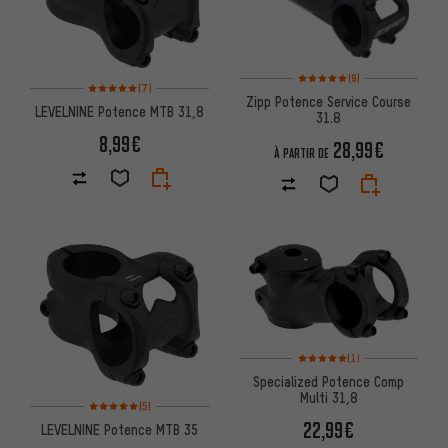
Note moyenne : 5 sur 5 d'après
(9)
Note moyenne : 5 sur 5 d'après 7 avis
(7)
Zipp Potence Service Course
LEVELNINE Potence MTB 31,8
31.8
8,99€
28,99€
À PARTIR DE
Note moyenne : 5 sur 5 d'après
(1)
Specialized Potence Comp
Multi 31,8
Note moyenne : 5 sur 5 d'après 5 avis
(5)
22,99€
LEVELNINE Potence MTB 35