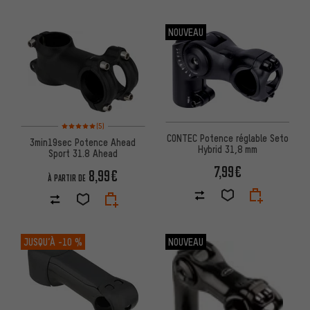
NOUVEAU
Note moyenne : 5 sur 5 d'après 5 avis
(5)
CONTEC Potence réglable Seto
3min19sec Potence Ahead
Hybrid 31,8 mm
Sport 31.8 Ahead
7,99€
8,99€
À PARTIR DE
JUSQU’À
-10 %
NOUVEAU