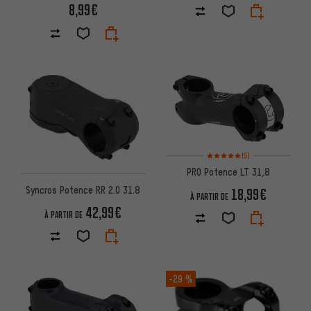
8,99€
Note moyenne : 5 sur 5 d'après
(5)
PRO Potence LT 31,8
Syncros Potence RR 2.0 31.8
18,99€
À PARTIR DE
42,99€
À PARTIR DE
-29 %