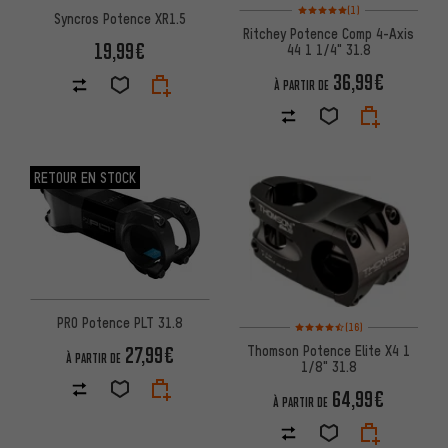
Note moyenne : 5 sur 5 d'après
(1)
Syncros Potence XR1.5
Ritchey Potence Comp 4-Axis
19,99€
44 1 1/4" 31.8
36,99€
À PARTIR DE
RETOUR EN STOCK
PRO Potence PLT 31.8
Note moyenne : 4,5 sur 5 d'aprè
(16)
Thomson Potence Elite X4 1
27,99€
À PARTIR DE
1/8" 31.8
64,99€
À PARTIR DE