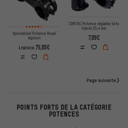
CONTEC Potence réglable Seto
Note moyenne : 5 sur 5 d'après 1 avis
(1)
Hybrid 25,4 mm
Specialized Potence Roval
7,99€
Alpinist
75,99€
À PARTIR DE
Page suivante
POINTS FORTS DE LA CATÉGORIE
POTENCES