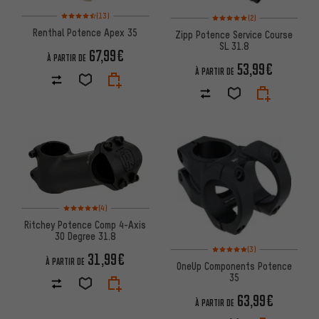
Note moyenne : 4,5 sur 5 d'après 13 avis
Note moyenne : 5 sur 5 d'après
(13)
(2)
Renthal Potence Apex 35
Zipp Potence Service Course
SL 31.8
67,99€
À PARTIR DE
53,99€
À PARTIR DE
Note moyenne : 5 sur 5 d'après 4 avis
(4)
Ritchey Potence Comp 4-Axis
30 Degree 31.8
Note moyenne : 5 sur 5 d'après
(3)
31,99€
À PARTIR DE
OneUp Components Potence
35
63,99€
À PARTIR DE