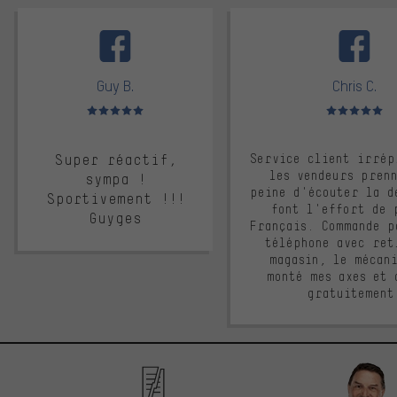
facebook
Guy B.
Chris C.
Note moyenne : 5 sur 5
Note moyenne : 
Super réactif,
Service client irrép
les vendeurs pren
sympa !
peine d'écouter la d
Sportivement !!!
font l'effort de 
Guyges
Français. Commande p
téléphone avec ret
magasin, le mécan
monté mes axes et 
gratuitement