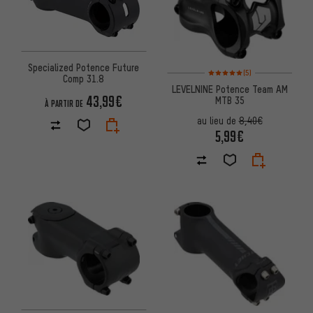
Specialized Potence Future
Note moyenne : 5 sur 5 d'après
(5)
Comp 31.8
LEVELNINE Potence Team AM
43,99€
MTB 35
À PARTIR DE
au lieu de
8,40€
5,99€