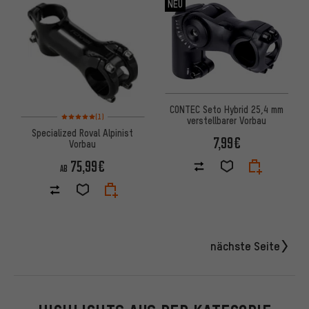
NEU
CONTEC Seto Hybrid 25,4 mm
Bewertungen: 5 von 5 basierend auf 1 Bewertungen
(1)
verstellbarer Vorbau
Specialized Roval Alpinist
7,99€
Vorbau
75,99€
AB
nächste Seite