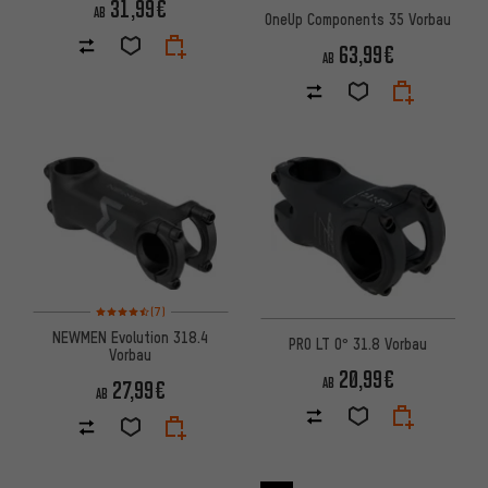
31,99€
AB
OneUp Components 35 Vorbau
63,99€
AB
Bewertungen: 4,5 von 5 basierend auf 7 Bewertungen
(7)
NEWMEN Evolution 318.4
PRO LT 0° 31.8 Vorbau
Vorbau
20,99€
AB
27,99€
AB