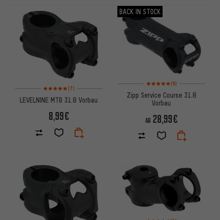
ARTIKEL
BACK IN STOCK
Bewertungen: 5 von 5 basier
(9)
Bewertungen: 5 von 5 basierend auf 7 Bewertungen
(7)
Zipp Service Course 31.8
LEVELNINE MTB 31.8 Vorbau
Vorbau
8,99€
28,99€
AB
Bewertungen: 5 von 5 basier