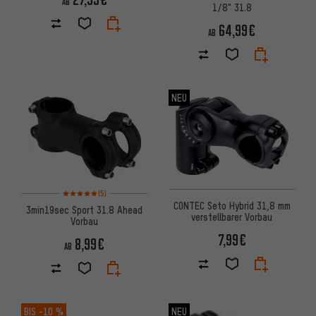
AB
1/8" 31.8
64,99€
AB
NEU
Bewertungen: 5 von 5 basierend auf 5 Bewertungen
(5)
CONTEC Seto Hybrid 31,8 mm
3min19sec Sport 31.8 Ahead
verstellbarer Vorbau
Vorbau
7,99€
8,99€
AB
BIS
-10 %
NEU