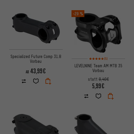
-29 %
Specialized Future Comp 31.8
Bewertungen: 5 von 5 basier
(5)
Vorbau
LEVELNINE Team AM MTB 35
43,99€
Vorbau
AB
statt
8,40€
5,99€