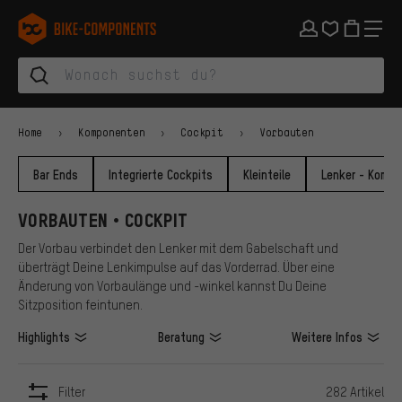
Zur Hauptnavigation springen
Zur Kategorienavigation springen
Zum Inhalt springen
Zu Marken und Newsletter springen
Zur Fußzeile springen
bike-components.de Startseite
Home
Komponenten
Cockpit
Vorbauten
Bar Ends
Integrierte Cockpits
Kleinteile
Lenker - Komfo
VORBAUTEN • COCKPIT
Der Vorbau verbindet den Lenker mit dem Gabelschaft und
überträgt Deine Lenkimpulse auf das Vorderrad. Über eine
Änderung von Vorbaulänge und -winkel kannst Du Deine
Sitzposition feintunen.
Highlights
Beratung
Weitere Infos
Filter
282 Artikel