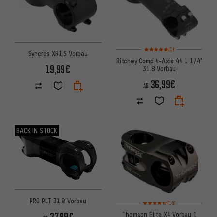
Bewertungen: 5 von 5 basier
(1)
Syncros XR1.5 Vorbau
Ritchey Comp 4-Axis 44 1 1/4"
19,99€
31.8 Vorbau
36,99€
AB
BACK IN STOCK
PRO PLT 31.8 Vorbau
Bewertungen: 4,5 von 5 basie
(16)
Thomson Elite X4 Vorbau 1
27,99€