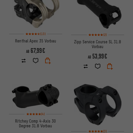
Bewertungen: 4,5 von 5 basierend auf 13 Bewertungen
Bewertungen: 5 von 5 basier
(13)
(2)
Renthal Apex 35 Vorbau
Zipp Service Course SL 31.8
Vorbau
67,99€
AB
53,99€
AB
Bewertungen: 5 von 5 basierend auf 4 Bewertungen
(4)
Ritchey Comp 4-Axis 30
Degree 31.8 Vorbau
Bewertungen: 5 von 5 basier
(3)