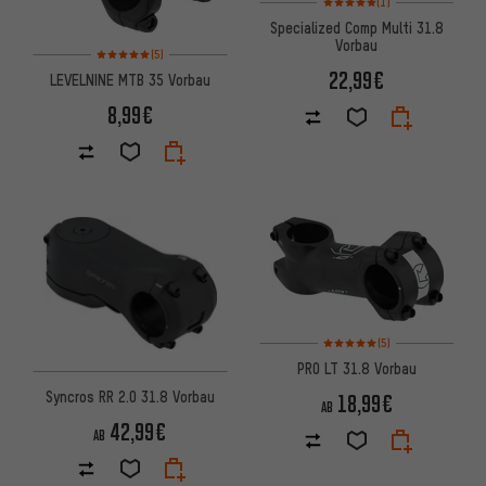
(1)
Specialized Comp Multi 31.8
Vorbau
Bewertungen: 5 von 5 basierend auf 5 Bewertungen
(5)
22,99€
LEVELNINE MTB 35 Vorbau
8,99€
Bewertungen: 5 von 5 basier
(5)
PRO LT 31.8 Vorbau
Syncros RR 2.0 31.8 Vorbau
18,99€
AB
42,99€
AB