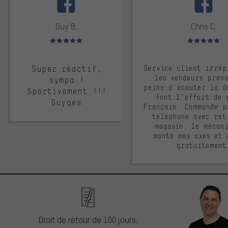
Guy B.
Chris C.
Note moyenne : 5 sur 5
Note moyenne : 
Super réactif,
Service client irrép
les vendeurs pren
sympa !
peine d'écouter la d
Sportivement !!!
font l'effort de 
Guyges
Français. Commande p
téléphone avec ret
magasin, le mécan
monté mes axes et 
gratuitement
Droit de retour de 100 jours.