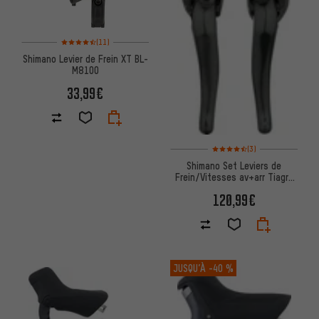
Note moyenne : 4,5 sur 5 d'après 11 avis
(11)
Shimano Levier de Frein XT BL-
M8100
33,99€
Note moyenne : 4,5 sur 5 d'apr
(3)
Shimano Set Leviers de
Frein/Vitesses av+arr Tiagra
STI ST-4700/4703 2/3/10vit
120,99€
JUSQU’À
-40 %