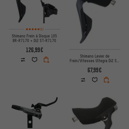
Note moyenne : 5 sur 5 d'après 1 avis
(1)
Shimano Frein à Disque 105
BR-R7170 + Di2 ST-R7170
126,99€
Shimano Levier de
Frein/Vitesses Ultegra Di2 STI
ST-R8150 2/12 vitesses
67,99€