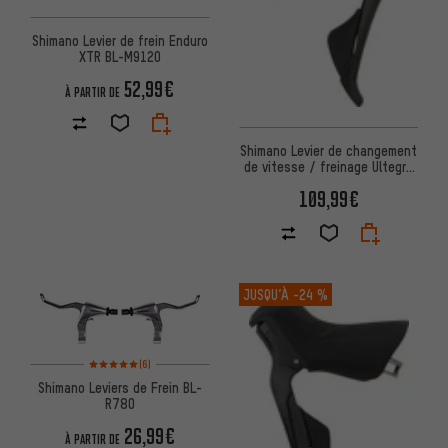
Shimano Levier de frein Enduro
XTR BL-M9120
52,99€
À PARTIR DE
Shimano Levier de changement
de vitesse / freinage Ultegra
STI ST-R8000 2-/11
109,99€
JUSQU’À
-24 %
Note moyenne : 5 sur 5 d'après 6 avis
(6)
Shimano Leviers de Frein BL-
R780
26,99€
À PARTIR DE