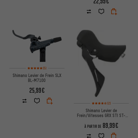
22,99€
Note moyenne : 5 sur 5 d'après 5 avis
(5)
Shimano Levier de Frein SLX
BL-M7100
25,99€
Note moyenne : 4,5 sur 5 d'apr
(2)
Shimano Levier de
Frein/Vitesses GRX STI ST-
RX600 2/11 vitesses
89,99€
À PARTIR DE