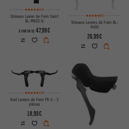
Note moyenne : 5 sur 5 d'après 10 avis
(10)
Note moyenne : 5 sur 5 d'après
(8)
Shimano Levier de Frein Saint
BL-M820-B
Shimano Leviers de Frein BL-
R400
47,99€
À PARTIR DE
26,99€
Note moyenne : 5 sur 5 d'après 19 avis
(19)
Avid Leviers de frein FR-5 - 2
pièces
10,99€