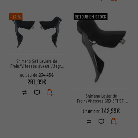
-14 %
RETOUR EN STOCK
Shimano Set Leviers de
Frein/Vitesses av+arr Ultegra
Di2 STI ST-R8150 2/12 vit
au lieu de
234,45€
201,99€
Shimano Levier de
Frein/Vitesses GRX STI ST-
RX820 2/12 vitesses
142,99€
À PARTIR DE