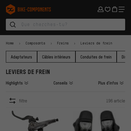
Aller à la navigation principale
Aller à la navigation des catégories
Aller au contenu
Aller aux marques et à la newsletter
Aller au pied de page
bike-components.de Page d'accueil
Home
Composants
Freins
Leviers de frein
Adaptateurs
Câbles intérieurs
Conduites de frein
Disqu
LEVIERS DE FREIN
Highlights
Conseils
Plus d'infos
filtre
196 article
ARTICLES