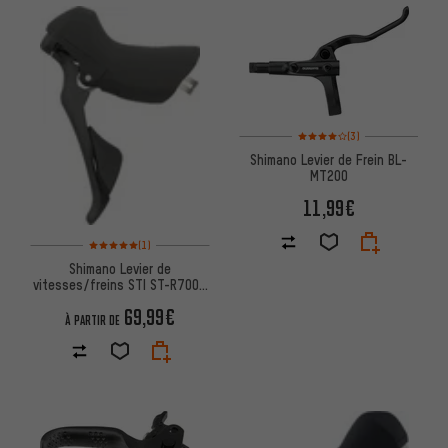
Note moyenne : 4 sur 5 d'après
(3)
Shimano Levier de Frein BL-
MT200
11,99€
Note moyenne : 5 sur 5 d'après 1 avis
(1)
Shimano Levier de
vitesses/freins STI ST-R7000
2x11 vitesses 105
69,99€
À PARTIR DE