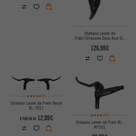
Shimano Levier de
Frein/Vitesses Dura-Ace Di2
STI ST-R9250 2/12 vitesses
126,99€
Note moyenne : 4,5 sur 5 d'après 7 avis
(7)
Shimano Levier de Frein Deore
BL-T611
Note moyenne : 4 sur 5 d'après
(4)
12,99€
À PARTIR DE
Shimano Levier de Frein BL-
MT501