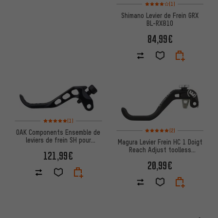
Note moyenne : 4 sur 5 d'après
(1)
Shimano Levier de Frein GRX
BL-RX810
84,99€
Note moyenne : 5 sur 5 d'après 1 avis
(1)
Note moyenne : 5 sur 5 d'après
(2)
OAK Components Ensemble de
leviers de frein SH pour
Magura Levier Frein HC 1 Doigt
Shimano
Reach Adjust toolless
121,99€
MT6/MT7/MT8/MT TrailCarb
20,99€