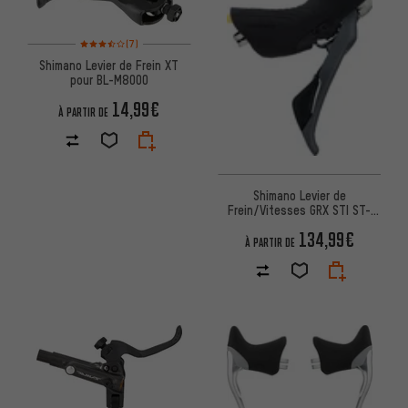
Note moyenne : 3,5 sur 5 d'après 7 avis
(7)
Shimano Levier de Frein XT
pour BL-M8000
14,99€
À PARTIR DE
Shimano Levier de
Frein/Vitesses GRX STI ST-
RX810 2/11 vitesses
134,99€
À PARTIR DE