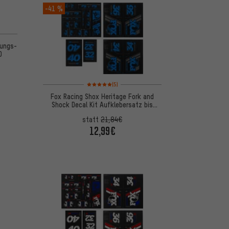
-41 %
5 basierend auf 36 Bewertungen
tungs-
0
Bewertungen: 5 von 5 basierend auf 5 Bewertungen
(5)
Fox Racing Shox Heritage Fork and
Shock Decal Kit Aufklebersatz bis
Modell 2020
statt
21,84€
12,99€