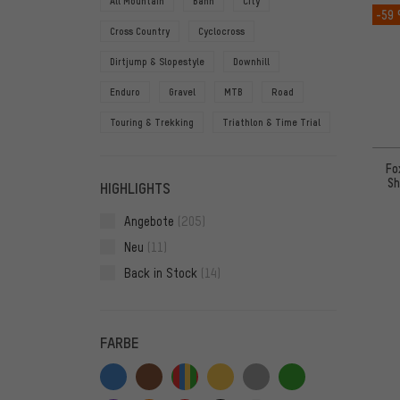
All Mountain
Bahn
City
-59
Cross Country
Cyclocross
Dirtjump & Slopestyle
Downhill
Enduro
Gravel
MTB
Road
Touring & Trekking
Triathlon & Time Trial
Fo
Sh
HIGHLIGHTS
Angebote
(205)
Neu
(11)
Back in Stock
(14)
FARBE