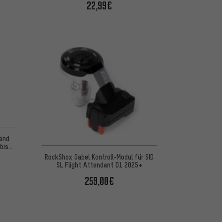
22,99€
 basierend auf 5 Bewertungen
 and
bis
RockShox Gabel Kontroll-Modul für SID
SL Flight Attendant D1 2025+
259,00€