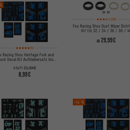
 %
Bewertungen: 3,5 von 
(36)
Fox Racing Shox Dust Wiper Dich
Kit für 32 / 34 / 36 / 38 / 4
29,99€
AB
Bewertungen: 5 von 5 basierend auf 5 Bewertungen
(5)
x Racing Shox Heritage Fork and
ock Decal Kit Aufklebersatz bis
Modell 2020
statt
21,84€
8,99€
-41 %