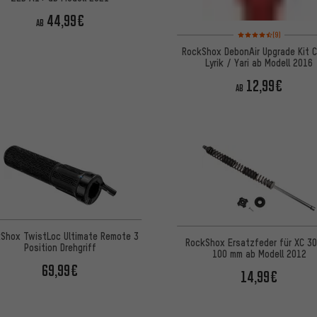
44,99€
AB
Bewertungen: 4,5 von
(9)
RockShox DebonAir Upgrade Kit C
Lyrik / Yari ab Modell 2016
12,99€
AB
Shox TwistLoc Ultimate Remote 3
RockShox Ersatzfeder für XC 30
Position Drehgriff
100 mm ab Modell 2012
69,99€
14,99€