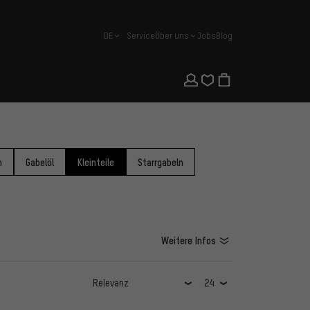
DE
Service
Über uns
Jobs
Blog
Deutsch
n
Gabelöl
Kleinteile
Starrgabeln
Weitere Infos