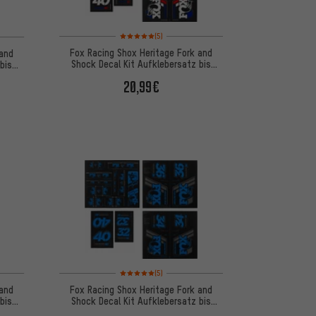
Bewertungen: 5 von 5 basierend auf 5 Bewertungen
 basierend auf 5 Bewertungen
(5)
Fox Racing Shox Heritage Fork and
 and
Shock Decal Kit Aufklebersatz bis
bis
Modell 2020
20,99€
 basierend auf 5 Bewertungen
Bewertungen: 5 von 5 basierend auf 5 Bewertungen
(5)
 and
Fox Racing Shox Heritage Fork and
bis
Shock Decal Kit Aufklebersatz bis
Modell 2020