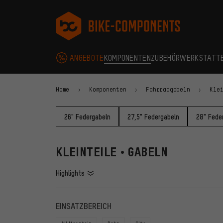
Zur Hauptnavigation springen
Zur Kategorienavigation springen
Zum Inhalt springen
Zu Marken und Newsletter springen
Zur Fußzeile springen
bike-components.de Startseite
ANGEBOTE
KOMPONENTEN
ZUBEHÖR
WERKSTATT
Home
Komponenten
Fahrradgabeln
Kle
26" Federgabeln
27,5" Federgabeln
28" Fede
KLEINTEILE • GABELN
Highlights
FILTER
ARTIKE
EINSATZBEREICH