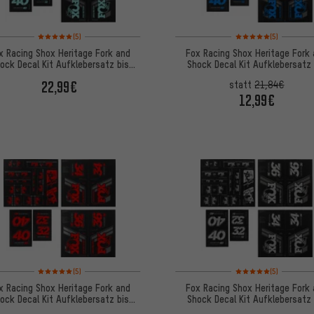
Bewertungen: 5 von 5 basierend auf 5 Bewertungen
Bewertungen: 5 von 5
(5)
(5)
x Racing Shox Heritage Fork and
Fox Racing Shox Heritage Fork
ock Decal Kit Aufklebersatz bis
Shock Decal Kit Aufklebersatz 
Modell 2020
Modell 2020
22,99€
statt
21,84€
12,99€
Bewertungen: 5 von 5 basierend auf 5 Bewertungen
Bewertungen: 5 von 5
(5)
(5)
x Racing Shox Heritage Fork and
Fox Racing Shox Heritage Fork
ock Decal Kit Aufklebersatz bis
Shock Decal Kit Aufklebersatz 
Modell 2020
Modell 2020