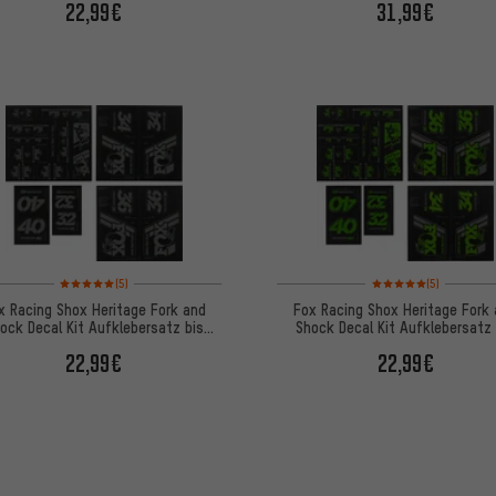
22,99€
31,99€
Bewertungen: 5 von 5 basierend auf 5 Bewertungen
Bewertungen: 5 von 5
(5)
(5)
x Racing Shox Heritage Fork and
Fox Racing Shox Heritage Fork
ock Decal Kit Aufklebersatz bis
Shock Decal Kit Aufklebersatz 
Modell 2020
Modell 2020
22,99€
22,99€