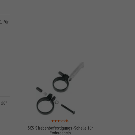
 5 basierend auf 9 Bewertungen
1 für
 26"
Bewertungen: 3 von 5 basierend auf 5 Bewertungen
(5)
SKS Strebenbefestigungs-Schelle für
Federgabeln