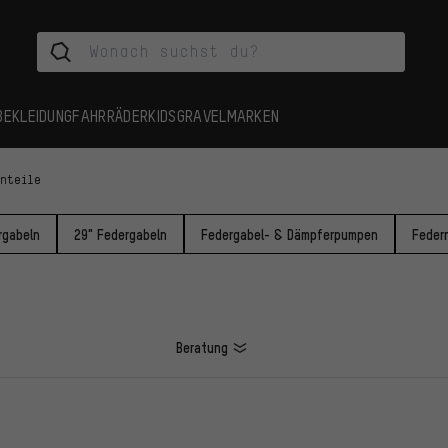
BEKLEIDUNG
FAHRRÄDER
KIDS
GRAVEL
MARKEN
inteile
rgabeln
29" Federgabeln
Federgabel- & Dämpferpumpen
Feder
Beratung
L