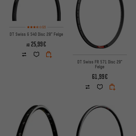
Bewertungen: 3,5 von 5 basierend auf 2 Bewertungen
(2)
DT Swiss G 540 Disc 28" Felge
25,99€
AB
DT Swiss FR 571 Disc 29"
Felge
61,99€