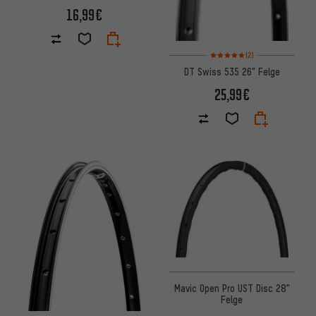
16,99€
Bewertungen: 5 von 5 basier
(2)
DT Swiss 535 26" Felge
25,99€
Mavic Open Pro UST Disc 28"
Felge