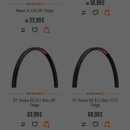
58,99€
Bewertungen: 5 von 5 basierend auf 1 Bewertungen
AB
(1)
Mavic A 119 28" Felge
22,99€
AB
Bewertungen: 5 von 5 basierend auf 2 Bewertungen
Bewertungen: 5 von 5 basier
(2)
(2)
DT Swiss EX 511 Disc 29"
DT Swiss EX 511 Disc 27,5"
Felge
Felge
63,99€
60,99€