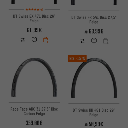
Bewertungen: 5 von 5 basierend auf 4 Bewertungen
(4)
DT Swiss EX 471 Disc 26"
DT Swiss FR 541 Disc 27,5"
Felge
Felge
61,99€
63,99€
AB
BIS
-15 %
Race Face ARC 31 27,5" Disc
DT Swiss RR 481 Disc 29"
Carbon Felge
Felge
359,00€
50,99€
AB