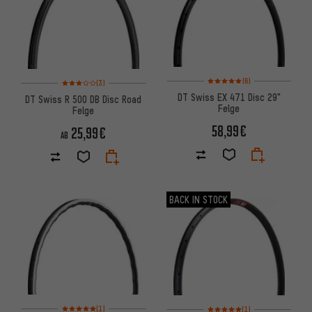
Bewertungen: 5 von 5 basier
Bewertungen: 3 von 5 basierend auf 3 Bewertungen
(6)
(3)
DT Swiss EX 471 Disc 29"
DT Swiss R 500 DB Disc Road
Felge
Felge
58,99€
25,99€
AB
BACK IN STOCK
Bewertungen: 5 von 5 basierend auf 1 Bewertungen
Bewertungen: 5 von 5 basier
(1)
(1)