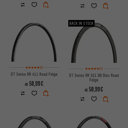
BACK IN STOCK
Bewertungen: 5 von 5 basierend auf 2 Bewertungen
Bewertungen: 5 von 5 basier
(2)
(3)
DT Swiss RR 411 Road Felge
DT Swiss RR 521 DB Disc Road
Felge
50,99€
AB
50,99€
AB