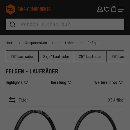
Zur Hauptnavigation springen
Zur Kategorienavigation springen
Zum Inhalt springen
Zu Marken und Newsletter springen
Zur Fußzeile springen
bike-components.de Startseite
Home
Komponenten
Laufräder
Felgen
26" Laufräder
27,5" Laufräder
28" Laufräder
29" Laufrä
FELGEN • LAUFRÄDER
Highlights
Beratung
Weitere Infos
Filter
93 Artikel
ARTIKEL