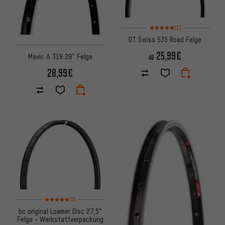
Bewertungen: 5 von 5 basier
(1)
DT Swiss 535 Road Felge
25,99€
Mavic A 319 28" Felge
AB
28,99€
Bewertungen: 5 von 5 basierend auf 2 Bewertungen
(2)
bc original Loamer Disc 27,5"
Felge - Werkstattverpackung