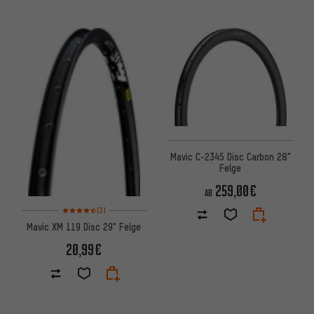
Mavic C-2345 Disc Carbon 28"
Felge
259,00€
AB
Bewertungen: 4,5 von 5 basierend auf 3 Bewertungen
(3)
Mavic XM 119 Disc 29" Felge
20,99€