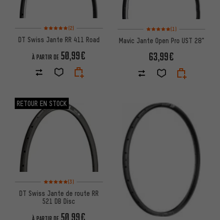
Note moyenne : 5 sur 5 d'après 2 avis
Note moyenne : 5 sur 5 d'après
(2)
(1)
DT Swiss Jante RR 411 Road
Mavic Jante Open Pro UST 28"
50,99€
63,99€
À PARTIR DE
RETOUR EN STOCK
Note moyenne : 5 sur 5 d'après 3 avis
(3)
DT Swiss Jante de route RR
521 DB Disc
50,99€
À PARTIR DE