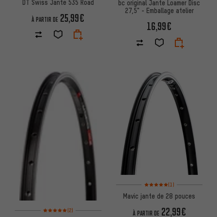
DT Swiss Jante 535 Road
bc original Jante Loamer Disc
27,5" - Emballage atelier
25,99€
À PARTIR DE
16,99€
Note moyenne : 5 sur 5 d'après
(1)
Mavic jante de 28 pouces
Note moyenne : 5 sur 5 d'après 2 avis
22,99€
(2)
À PARTIR DE