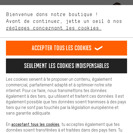
ça nous intéresse. Avec les cookies 'performance', tu peux nous
aider à améliorer notre site Internet et la gamme de produits que
Laisse-toi conseiller
Bienvenue dans notre boutique !
nous proposons grâce à ton comportement d'achat.
Avant de continuer, jette un oeil à nos
Plus de confort
réglages concernant les cookies.
Rappel Programmé
L'expérience d'achat est plus confortable. Ton expérience d'achat
est plus confortable. Avec les cookies de confort, nous
Formulaire de contact
établissons des liens avec des plateformes de médias sociaux.
Accepter tous les cookies
Nous pouvons ainsi mettre à ta disposition d'autres contenus et
informations utiles. De plus, tu as la possibilité d'utiliser des
Notre politique en matière de protection de la vie privée
services supplémentaires qui te permettent de trouver plus
Langue"
Seulement les cookies indispensables
facilement les bons produits. Par exemple, nous proposons une
fonction de chat qui permet de répondre rapidement et
FR
EN
DE
ES
facilement aux questions.
français
english
Deutsch
español
Les cookies servent à te proposer un contenu, également
commercial, parfaitement adapté et à optimiser notre site
Cookies de base
internet. Pour ce faire, nous transmettons tes données
Les cookies de base garantissent que tu puisses utiliser les
également à des tiers, qui utilisent et traitent ces données. Il est
RÉSILIER LE CONTRAT
Communauté d'Aix-la-Chapelle
fonctions de notre site web.
également possible que tes données soient tranmises à des pays
tiers qui ne sont pas touchés par la législation européenne et
Programme d'affiliation
Mentions Légales
Protection des données
sans garantie adéquate.
Conditions générales de vente
Plateforme d'Alerte
acceptant tous les cookies
En
, tu acceptes également que tes
données soient transférées à et traitées dans des pays tiers. Tu
Reprise des batteries
Corepile
Paramètres de cookies