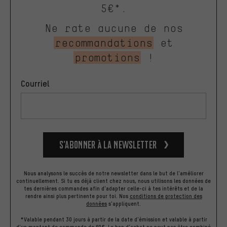
5€*.
Ne rate aucune de nos
recommandations
et
promotions
!
Courriel
S’abonner à la newsletter
Nous analysons le succès de notre newsletter dans le but de l'améliorer
continuellement. Si tu es déjà client chez nous, nous utilisons les données de
tes dernières commandes afin d'adapter celle-ci à tes intérêts et de la
rendre ainsi plus pertinente pour toi.
Nos
conditions de protection des
données
s'appliquent.
*Valable pendant 30 jours à partir de la date d'émission et valable à partir
d'un montant de commande de 60€. Le bon d'achat ne peut pas être combiné