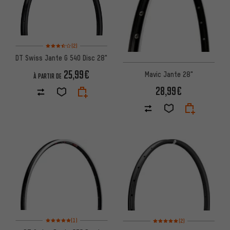
Note moyenne : 3,5 sur 5 d'après 2 avis
(2)
DT Swiss Jante G 540 Disc 28"
25,99€
Mavic Jante 28"
À PARTIR DE
28,99€
Note moyenne : 5 sur 5 d'après 1 avis
Note moyenne : 5 sur 5 d'après
(1)
(2)