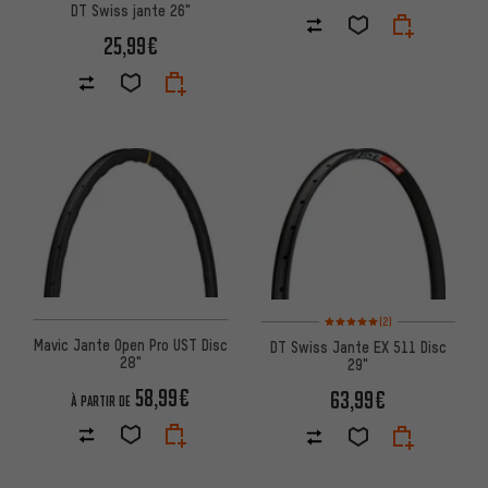
DT Swiss jante 26"
25,99€
Note moyenne : 5 sur 5 d'après
(2)
Mavic Jante Open Pro UST Disc
DT Swiss Jante EX 511 Disc
28"
29"
58,99€
63,99€
À PARTIR DE