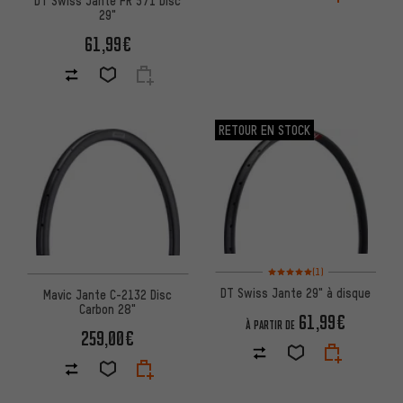
29"
61,99€
RETOUR EN STOCK
Note moyenne : 5 sur 5 d'après
(1)
DT Swiss Jante 29" à disque
Mavic Jante C-2132 Disc
Carbon 28"
61,99€
À PARTIR DE
259,00€