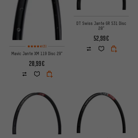
DT Swiss Jante GR 531 Disc
28"
52,99€
Note moyenne : 4,5 sur 5 d'après 3 avis
(3)
Mavic Jante XM 119 Disc 29"
20,99€
Note moyenne : 5 sur 5 d'après