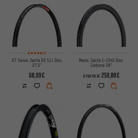
Note moyenne : 5 sur 5 d'après 2 avis
(2)
DT Swiss Jante EX 511 Disc
Mavic Jante C-2345 Disc
27,5"
Carbone 28"
60,99€
259,00€
À PARTIR DE