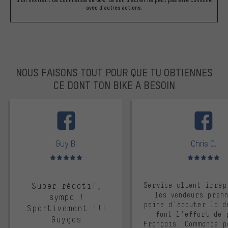
avec d'autres actions.
NOUS FAISONS TOUT POUR QUE TU OBTIENNES
CE DONT TON BIKE A BESOIN
facebook
Guy B.
Chris C.
Note moyenne : 5 sur 5
Note moyenne : 
Super réactif,
Service client irrép
les vendeurs pren
sympa !
peine d'écouter la d
Sportivement !!!
font l'effort de 
Guyges
Français. Commande p