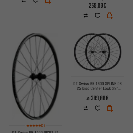
259,00€
DT Swiss GR 1600 SPLINE DB
25 Disc Center Lock 28"
Laufradsatz Modell 2024
389,00€
AB
Bewertungen: 5 von 5 basierend auf 1 Bewertungen
(1)
DT Swiss PR 1400 DICUT 21