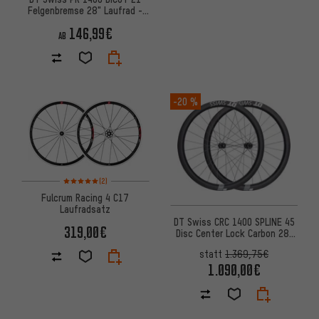
Felgenbremse 28" Laufrad -
Werkstattverpackung
146,99€
AB
-20 %
Bewertungen: 5 von 5 basierend auf 2 Bewertungen
(2)
Fulcrum Racing 4 C17
Laufradsatz
DT Swiss CRC 1400 SPLINE 45
319,00€
Disc Center Lock Carbon 28"
Laufradsatz
statt
1.369,75€
1.090,00€