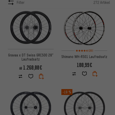
Filter
272 Artikel
ARTIKEL
Bewertungen: 4,5 von 5 basie
(20)
Gravaa x DT Swiss GRC500 28"
Shimano WH-R501 Laufradsatz
Laufradsatz
100,99€
1.260,00€
AB
-19 %