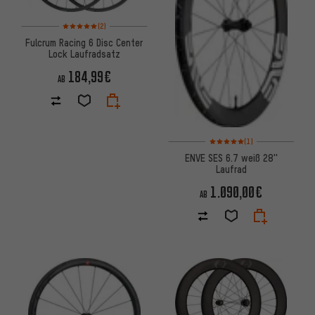
Bewertungen: 5 von 5 basierend auf 2 Bewertungen
(2)
Fulcrum Racing 6 Disc Center
Lock Laufradsatz
184,99€
AB
Bewertungen: 5 von 5 basier
(1)
ENVE SES 6.7 weiß 28''
Laufrad
1.090,00€
AB