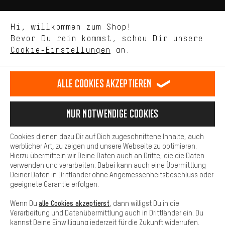
Uns interessiert, was Du in unserem Shop suchst und brauchst.
Mit Leistungs-Cookies nimmst Du mit Deinem Shopping-Verhalten
Hi, willkommen zum Shop!
selbst Einfluss auf die Verbesserung unserer Webseite und
SICHER EINKAUFEN
Bevor Du rein kommst, schau Dir unsere
unseres Shop-Angebots.
Cookie-Einstellungen
an.
Mehr Komfort
Dein Shopping-Erlebnis wird komfortabler. Mit Komfort-Cookies
stellen wir Verknüpfungen zu Social Media Plattformen her. So
Alle Cookies akzeptieren
können wir dir weitere nützliche Inhalte und Informationen zur
Verfügung stellen. Zudem hast du die Möglichkeit zusätzliche
Services zu nutzen, die es dir erleichtern die richtigen Produkte zu
Nur Notwendige Cookies
finden. Beispielsweise bieten wir eine Chat-Funktion an, damit
Fragen schnell und unkompliziert beantwortet werden können.
Cookies dienen dazu Dir auf Dich zugeschnittene Inhalte, auch
SICHER BEZAHLEN
Basis
werblicher Art, zu zeigen und unsere Webseite zu optimieren.
Hierzu übermitteln wir Deine Daten auch an Dritte, die die Daten
Basis-Cookies gewährleisten, dass Du unsere Webseite
verwenden und verarbeiten. Dabei kann auch eine Übermittlung
grundsätzlich nutzen kannst.
Deiner Daten in Drittländer ohne Angemessenheitsbeschluss oder
geeignete Garantie erfolgen.
alle Cookies akzeptierst
Wenn Du
, dann willigst Du in die
Verarbeitung und Datenübermittlung auch in Drittländer ein. Du
kannst Deine Einwilligung jederzeit für die Zukunft widerrufen.