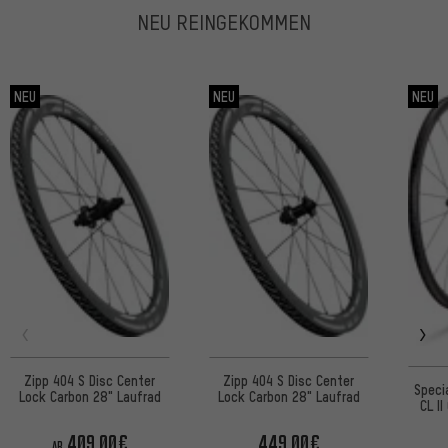
NEU REINGEKOMMEN
NEU
NEU
NEU
Zipp 404 S Disc Center
Zipp 404 S Disc Center
Speci
Lock Carbon 28" Laufrad
Lock Carbon 28" Laufrad
CL I
Loc
409,00€
449,00€
AB