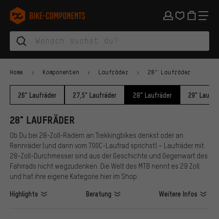
Zur Hauptnavigation springen
Zur Kategorienavigation springen
Zum Inhalt springen
Zu Marken und Newsletter springen
Zur Fußzeile springen
bike-components.de Startseite
Home
Komponenten
Laufräder
28" Laufräder
26" Laufräder
27,5" Laufräder
28" Laufräder
29" Laufrä
28" LAUFRÄDER
Ob Du bei 28-Zoll-Rädern an Trekkingbikes denkst oder an
Rennräder (und dann vom 700C-Laufrad sprichst) – Laufräder mit
28-Zoll-Durchmesser sind aus der Geschichte und Gegenwart des
Fahrrads nicht wegzudenken. Die Welt des MTB nennt es 29 Zoll
und hat ihre eigene Kategorie hier im Shop.
Highlights
Beratung
Weitere Infos