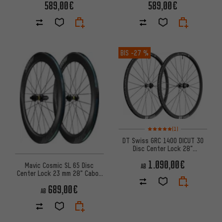
589,00€
589,00€
BIS
-27 %
Bewertungen: 5 von 5 basier
(1)
DT Swiss GRC 1400 DICUT 30
Disc Center Lock 28"
Laufradsatz
1.090,00€
Mavic Cosmic SL 65 Disc
AB
Center Lock 23 mm 28" Cabon
Laufradsatz
689,00€
AB