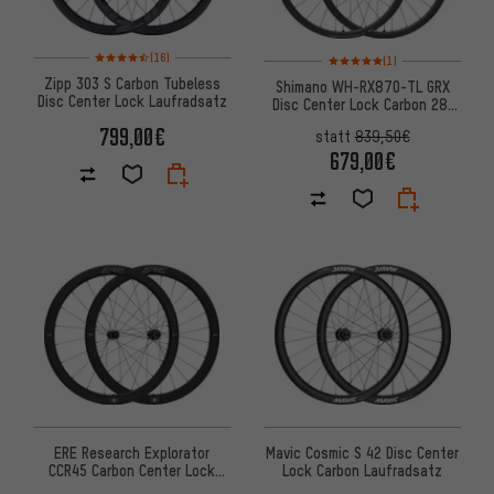
Bewertungen: 4,5 von 5 basierend auf 16 Bewertungen
Bewertungen: 5 von 5 basier
(16)
(1)
Zipp 303 S Carbon Tubeless
Shimano WH-RX870-TL GRX
Disc Center Lock Laufradsatz
Disc Center Lock Carbon 28"
Laufradsatz
799,00€
statt
839,50€
679,00€
Mavic Cosmic S 42 Disc Center
ERE Research Explorator
Lock Carbon Laufradsatz
CCR45 Carbon Center Lock
Laufradsatz 28''