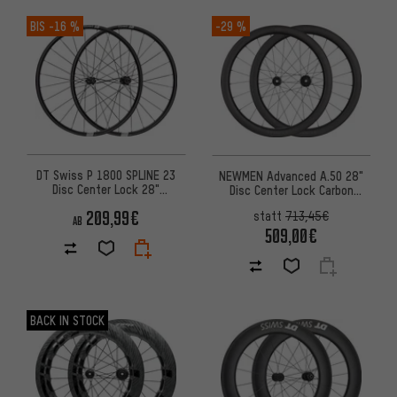
BIS
-16 %
-29 %
DT Swiss P 1800 SPLINE 23
NEWMEN Advanced A.50 28"
Disc Center Lock 28"
Disc Center Lock Carbon
Laufradsatz
Laufradsatz
209,99€
statt
713,45€
AB
509,00€
BACK IN STOCK