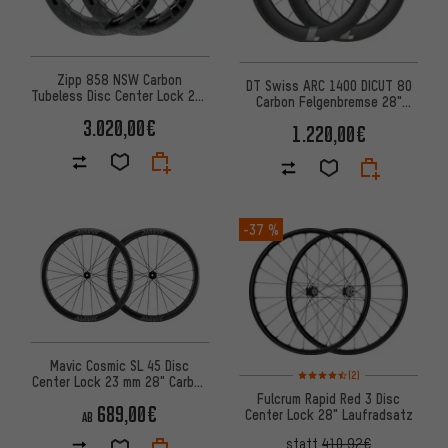
Zipp 858 NSW Carbon
DT Swiss ARC 1400 DICUT 80
Tubeless Disc Center Lock 28"
Carbon Felgenbremse 28"
Laufradsatz
Laufradsatz
3.020,00€
1.220,00€
-37 %
Mavic Cosmic SL 45 Disc
Bewertungen: 4,5 von 5 basi
(2)
Center Lock 23 mm 28" Carbon
Laufradsatz
Fulcrum Rapid Red 3 Disc
689,00€
Center Lock 28" Laufradsatz
AB
statt
410,92€