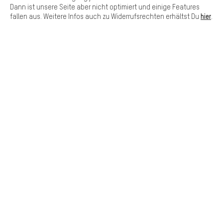
Dann ist unsere Seite aber nicht optimiert und einige Features
hier
fallen aus. Weitere Infos auch zu Widerrufsrechten erhältst Du
.
SCHNELL ERHALTEN
Lass Dich beraten
Terminbuchung
Kontaktformular
Unsere Datenschutzerklärung
Sprache"
DE
EN
ES
FR
Deutsch
english
español
français