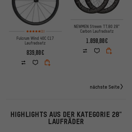
NEWMEN Streem TT.80 28"
Bewertungen: 5 von 5 basierend auf 1 Bewertungen
Carbon Laufradsatz
(1)
Fulcrum Wind 40C C17
1.090,00€
Laufradsatz
839,00€
nächste Seite
HIGHLIGHTS AUS DER KATEGORIE 28"
LAUFRÄDER