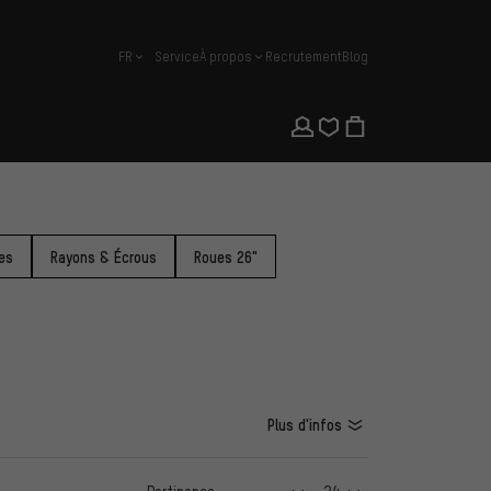
FR
Service
À propos
Recrutement
Blog
français
es
Rayons & Écrous
Roues 26"
Plus d'infos