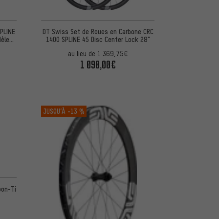
SPLINE
DT Swiss Set de Roues en Carbone CRC
dèle
1400 SPLINE 45 Disc Center Lock 28"
au lieu de
1 369,75€
1 090,00€
JUSQU’À
-13 %
bon-Ti