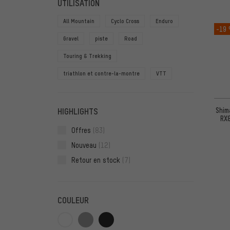
UTILISATION
All Mountain
Cyclo Cross
Enduro
-19
Gravel
piste
Road
Touring & Trekking
triathlon et contre-la-montre
VTT
Shim
HIGHLIGHTS
RX
Offres
(83)
Nouveau
(12)
Retour en stock
(7)
COULEUR