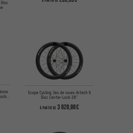
À PARTIR DE
 Disc
ne
rbone
Scope Cycling Jeu de roues Artech 6
Lock
Disc Center-Lock 28''
3 020,00€
À PARTIR DE