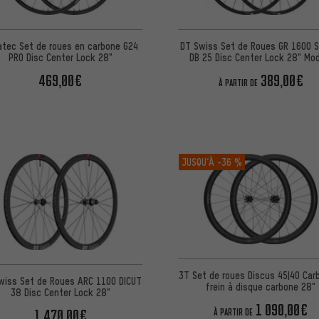
DT Swiss Set de Roues GR 1600 
atec Set de roues en carbone G24
DB 25 Disc Center Lock 28" Mo
PRO Disc Center Lock 28"
2024
389,00€
469,00€
À PARTIR DE
JUSQU’À
-36 %
3T Set de roues Discus 45|40 Car
wiss Set de Roues ARC 1100 DICUT
frein à disque carbone 28"
38 Disc Center Lock 28"
1 090,00€
1 470,00€
À PARTIR DE