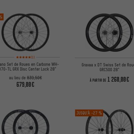
 %
Note moyenne : 5 sur 5 d'après 1 avis
(1)
ano Set de Roues en Carbone WH-
Gravaa x DT Swiss Set de Rou
870-TL GRX Disc Center Lock 28"
GRC500 28"
1 260,00€
au lieu de
839,50€
À PARTIR DE
679,00€
JUSQU’À
-27 %