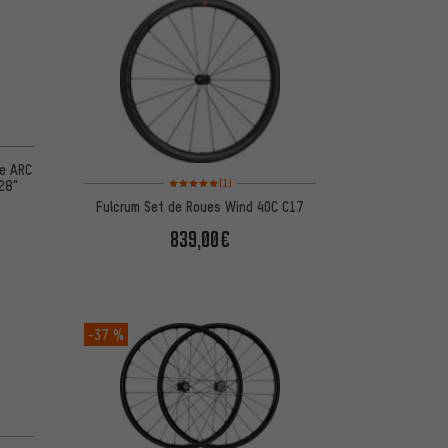
ne ARC
Note moyenne : 5 sur 5 d'après 1 avis
28"
(1)
Fulcrum Set de Roues Wind 40C C17
839,00€
-37 %
d'après 2 avis