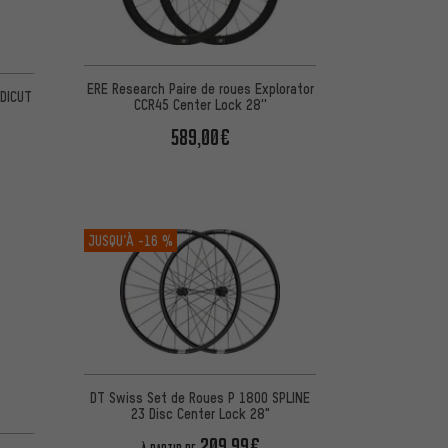
d'après 1 avis
ERE Research Paire de roues Explorator
 DICUT
CCR45 Center Lock 28''
589,00€
JUSQU’À
-16 %
DT Swiss Set de Roues P 1800 SPLINE
23 Disc Center Lock 28"
209,99€