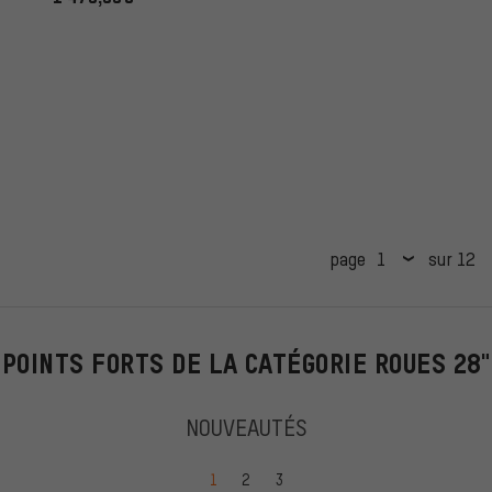
page
sur 12
POINTS FORTS DE LA CATÉGORIE ROUES 28"
NOUVEAUTÉS
Passer à la page
Passer à la page
Passer à la page
1
2
3