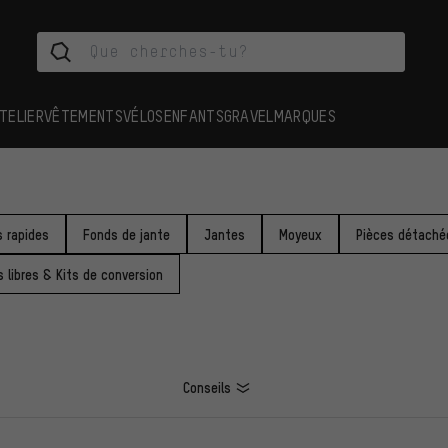
TELIER
VÊTEMENTS
VÉLOS
ENFANTS
GRAVEL
MARQUES
 rapides
Fonds de jante
Jantes
Moyeux
Pièces détaché
 libres & Kits de conversion
Conseils
ES