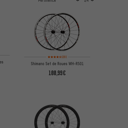
Note moyenne : 4,5 sur 5 d'après 20 avis
(20)
es
Shimano Set de Roues WH-R501
100,99€