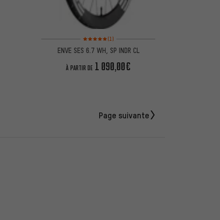
Note moyenne : 5 sur 5 d'après 1 avis
(1)
ENVE SES 6.7 WH, SP INDR CL
1 090,00€
À PARTIR DE
Page suivante