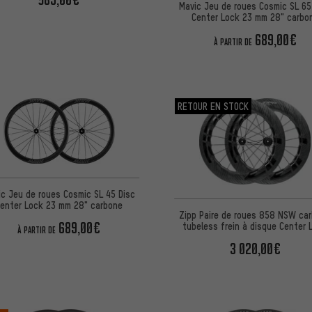
Mavic Jeu de roues Cosmic SL 65
Center Lock 23 mm 28" carbo
689,00€
À PARTIR DE
RETOUR EN STOCK
ic Jeu de roues Cosmic SL 45 Disc
enter Lock 23 mm 28" carbone
Zipp Paire de roues 858 NSW ca
689,00€
tubeless frein à disque Center 
À PARTIR DE
28"
3 020,00€