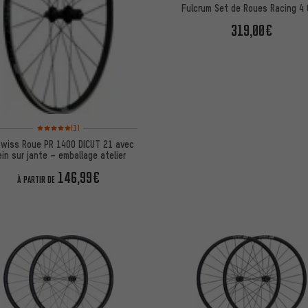
Fulcrum Set de Roues Racing 4
319,00€
Note moyenne : 5 sur 5 d'après 1 avis
(1)
wiss Roue PR 1400 DICUT 21 avec
ein sur jante – emballage atelier
146,99€
À PARTIR DE