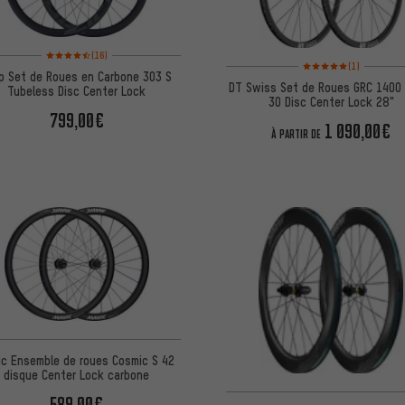
Note moyenne : 4,5 sur 5 d'après 16 avis
(16)
Note moyenne : 5 sur 5 
(1)
p Set de Roues en Carbone 303 S
DT Swiss Set de Roues GRC 1400
Tubeless Disc Center Lock
30 Disc Center Lock 28"
799,00€
1 090,00€
À PARTIR DE
ic Ensemble de roues Cosmic S 42
disque Center Lock carbone
589,00€