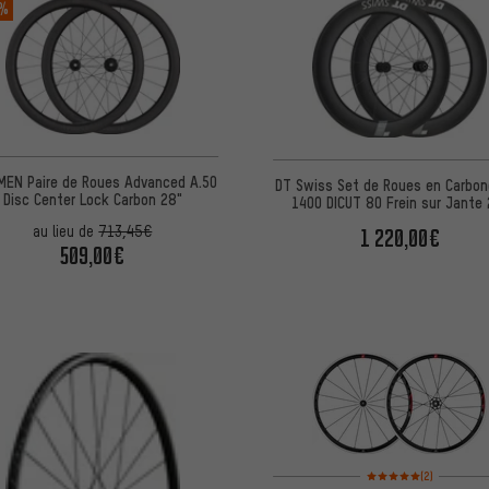
 %
EN Paire de Roues Advanced A.50
DT Swiss Set de Roues en Carbo
Disc Center Lock Carbon 28"
1400 DICUT 80 Frein sur Jante 
au lieu de
713,45€
1 220,00€
509,00€
Note moyenne : 5 sur 5 
(2)