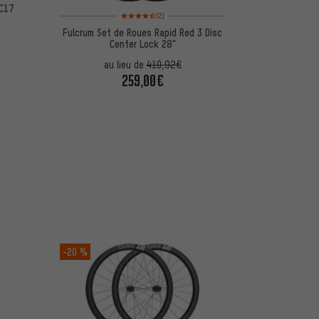
 C17
Note moyenne : 4,5 sur 5 d'après 2 avis
(2)
Fulcrum Set de Roues Rapid Red 3 Disc
Center Lock 28"
au lieu de
410,92€
259,00€
-20 %