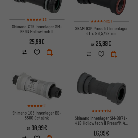
Bewertungen: 5 von 5 basierend auf 13 Bewertungen
(13)
Bewertungen: 4 von 5 basier
(21)
Shimano XTR Innenlager SM-
SRAM GXP Pressfit Innenlager
BB93 Hollowtech II
41 x 86,5/92 mm
25,99€
25,99€
AB
Bewertungen: 5 von 5 basierend auf 4 Bewertungen
(4)
Bewertungen: 5 von 5 basier
(5)
Shimano 105 Innenlager BB-
5500 Octalink
Shimano Innenlager SM-BB71-
41B Hollowtech II Pressfit 41
30,99€
x 86,5 mm
AB
16,99€