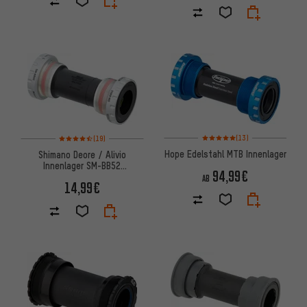
Bewertungen: 5 von 5 basiere
Bewertungen: 4,5 von 5 basierend auf 19 Bewertungen
(13)
(19)
Hope Edelstahl MTB Innenlager
Shimano Deore / Alivio
Innenlager SM-BB52
94,99€
Hollowtech II
AB
14,99€