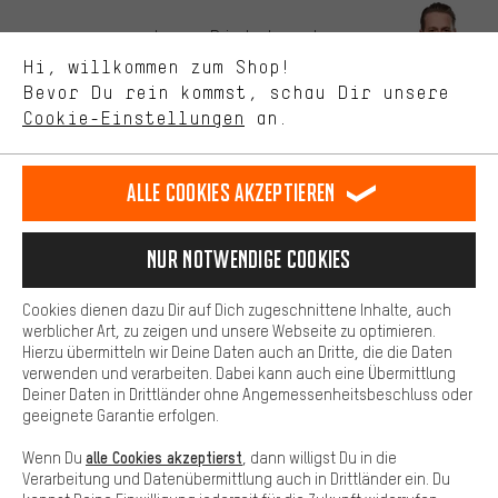
Bessere Leistung
Uns interessiert, was Du in unserem Shop suchst und brauchst.
Lass Dich beraten
Mit Leistungs-Cookies nimmst Du mit Deinem Shopping-Verhalten
Hi, willkommen zum Shop!
selbst Einfluss auf die Verbesserung unserer Webseite und
Bevor Du rein kommst, schau Dir unsere
unseres Shop-Angebots.
Terminbuchung
Cookie-Einstellungen
an.
Mehr Komfort
Kontaktformular
Dein Shopping-Erlebnis wird komfortabler. Mit Komfort-Cookies
stellen wir Verknüpfungen zu Social Media Plattformen her. So
Alle Cookies akzeptieren
Unsere Datenschutzerklärung
können wir dir weitere nützliche Inhalte und Informationen zur
Verfügung stellen. Zudem hast du die Möglichkeit zusätzliche
Sprache"
Services zu nutzen, die es dir erleichtern die richtigen Produkte zu
Nur Notwendige Cookies
finden. Beispielsweise bieten wir eine Chat-Funktion an, damit
DE
EN
ES
FR
Deutsch
english
español
français
Fragen schnell und unkompliziert beantwortet werden können.
Cookies dienen dazu Dir auf Dich zugeschnittene Inhalte, auch
Basis
werblicher Art, zu zeigen und unsere Webseite zu optimieren.
Hierzu übermitteln wir Deine Daten auch an Dritte, die die Daten
VERTRAG WIDERRUFEN
Aachener Community
Affiliateprogramm
Basis-Cookies gewährleisten, dass Du unsere Webseite
verwenden und verarbeiten. Dabei kann auch eine Übermittlung
grundsätzlich nutzen kannst.
Deiner Daten in Drittländer ohne Angemessenheitsbeschluss oder
Impressum
Datenschutz
Allgemeine Geschäftsbedingungen
geeignete Garantie erfolgen.
Hinweisgebersystem
Hinweise zur Batterieentsorgung
alle Cookies akzeptierst
Wenn Du
, dann willigst Du in die
Verarbeitung und Datenübermittlung auch in Drittländer ein. Du
Cookie-Einstellungen
Kontrast ändern