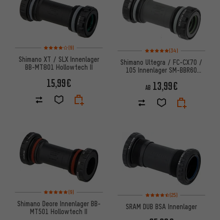
Bewertungen: 4 von 5 basierend auf 9 Bewertungen
(9)
Bewertungen: 5 von 5 basier
(34)
Shimano XT / SLX Innenlager
Shimano Ultegra / FC-CX70 /
BB-MT801 Hollowtech II
105 Innenlager SM-BBR60
Hollowtech II
15,99€
13,99€
AB
Bewertungen: 5 von 5 basierend auf 9 Bewertungen
(9)
Bewertungen: 4,5 von 5 basie
(25)
Shimano Deore Innenlager BB-
SRAM DUB BSA Innenlager
MT501 Hollowtech II