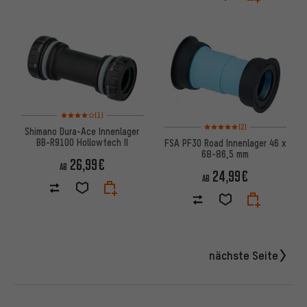
Bewertungen: 4 von 5 basierend auf 1 Bewertungen
(1)
Bewertungen: 5 von 5 basier
(2)
Shimano Dura-Ace Innenlager
BB-R9100 Hollowtech II
FSA PF30 Road Innenlager 46 x
68-86,5 mm
26,99€
AB
24,99€
AB
nächste Seite