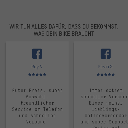
WIR TUN ALLES DAFÜR, DASS DU BEKOMMST,
WAS DEIN BIKE BRAUCHT
facebook
Roy V.
Kevin S.
Bewertungen: 5 von 5
Bewertungen: 5 von 5
Guter Preis, super
Immer extrem
Auswahl,
schneller Versan
freundlicher
Einer meiner
Service am Telefon
Lieblings-
und schneller
Onlineversender
Versand.
und super Suppor