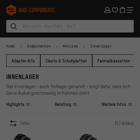
Zur Hauptnavigation springen
Zur Kategorienavigation springen
Zum Inhalt springen
Zu Marken und Newsletter springen
Zur Fußzeile springen
bike-components.de Startseite
Home
Komponenten
Antrieb
Innenlager
Adapter-Kits
Cleats & Schuhplatten
Fahrradkassetten
INNENLAGER
Das Innenlager – auch Tretlager genannt – sorgt dafür, dass sich
Deine Kurbel geschmeidig im Rahmen dreht.
Highlights
Beratung
Weitere Infos
Filter
317 Artikel
ARTIKEL