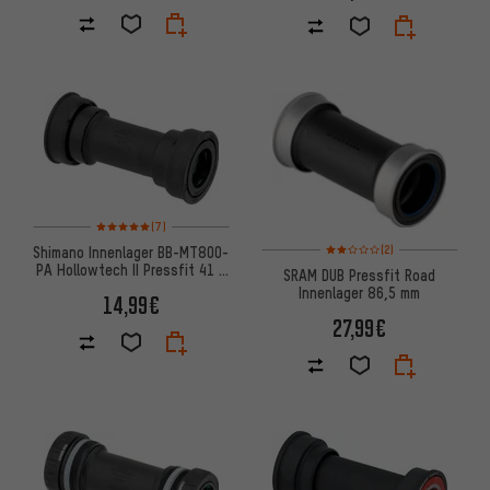
Bewertungen: 5 von 5 basierend auf 7 Bewertungen
(7)
Bewertungen: 2 von 5 basier
(2)
Shimano Innenlager BB-MT800-
PA Hollowtech II Pressfit 41 x
SRAM DUB Pressfit Road
89,5-92 mm
Innenlager 86,5 mm
14,99€
27,99€