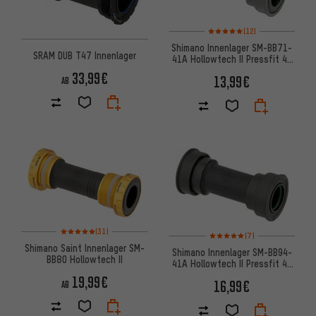
Bewertungen: 5 von 5 basiere
(12)
Shimano Innenlager SM-BB71-
SRAM DUB T47 Innenlager
41A Hollowtech II Pressfit 41
x 89,5/92 mm
33,99€
13,99€
AB
Bewertungen: 5 von 5 basierend auf 31 Bewertungen
(31)
Bewertungen: 5 von 5 basier
(7)
Shimano Saint Innenlager SM-
Shimano Innenlager SM-BB94-
BB80 Hollowtech II
41A Hollowtech II Pressfit 41
x 89,5-92 mm
19,99€
16,99€
AB