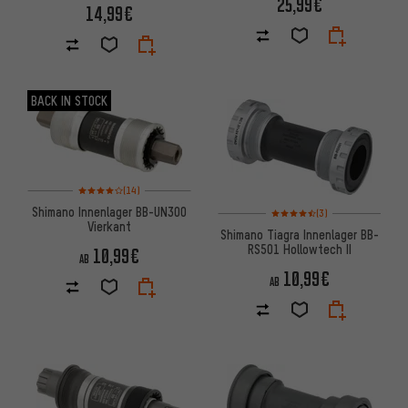
25,99€
14,99€
BACK IN STOCK
Bewertungen: 4 von 5 basierend auf 14 Bewertungen
(14)
Bewertungen: 4,5 von 5 basi
Shimano Innenlager BB-UN300
(3)
Vierkant
Shimano Tiagra Innenlager BB-
RS501 Hollowtech II
10,99€
AB
10,99€
AB