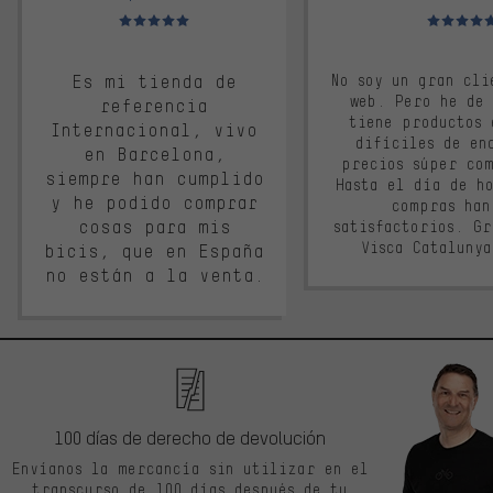
Valoración media: 5 de 5
Valoración m
Es mi tienda de
No soy un gran cli
web. Pero he de
referencia
tiene productos 
Internacional, vivo
difíciles de en
en Barcelona,
precios súper co
siempre han cumplido
Hasta el día de ho
y he podido comprar
compras han
cosas para mis
satisfactorios. G
Visca Cataluny
bicis, que en España
no están a la venta.
100 días de derecho de devolución
Envíanos la mercancía sin utilizar en el
transcurso de 100 días después de tu