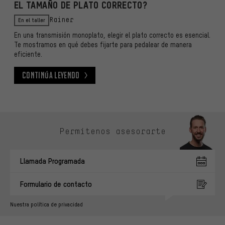
EL TAMAÑO DE PLATO CORRECTO?
En el taller
Rainer
En una transmisión monoplato, elegir el plato correcto es esencial.
Te mostramos en qué debes fijarte para pedalear de manera
eficiente.
Continúa leyendo
Continúa leyendo
Omitir opciones de contacto
Permítenos asesorarte
Llamada Programada
Formulario de contacto
Nuestra política de privacidad