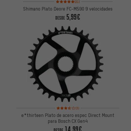
(21)
Shimano Plato Deore FC-M590 9 velocidades
5,99€
DESDE
Valoración media: 3,5 de 5 basada en 3 reseñas
(3)
e*thirteen Plato de acero espec Direct Mount
para Bosch CX Gen4
14,99€
DESDE