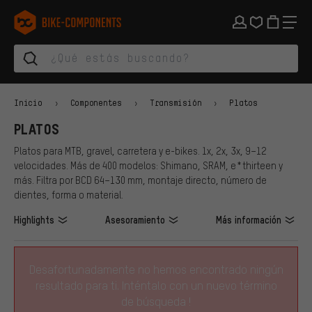
Saltar a la navegación principal
Saltar a la navegación de categorías
Saltar al contenido
Saltar a marcas y al boletín
Saltar al pie de página
bike-components.de Página de inicio
Inicio
Componentes
Transmisión
Platos
PLATOS
Platos para MTB, gravel, carretera y e-bikes. 1x, 2x, 3x, 9–12
velocidades. Más de 400 modelos: Shimano, SRAM, e*thirteen y
más. Filtra por BCD 64–130 mm, montaje directo, número de
dientes, forma o material.
Highlights
Asesoramiento
Más información
Desafortunadamente no hemos encontrado ningún
resultado para ti. Inténtalo con un nuevo término
de búsqueda !