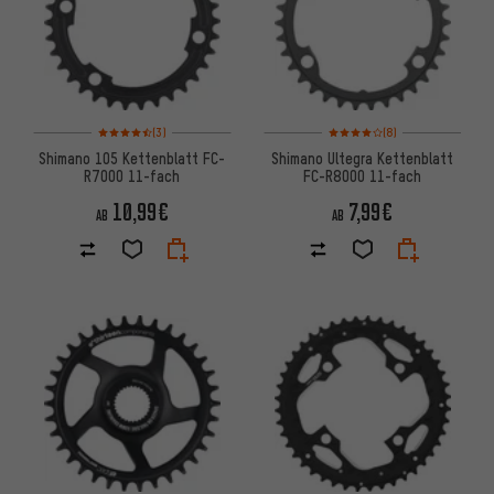
Bewertungen: 4,5 von 5 basierend auf 3 Bewertungen
Bewertungen: 4 von 5 basier
(3)
(8)
Shimano 105 Kettenblatt FC-
Shimano Ultegra Kettenblatt
R7000 11-fach
FC-R8000 11-fach
10,99€
7,99€
AB
AB