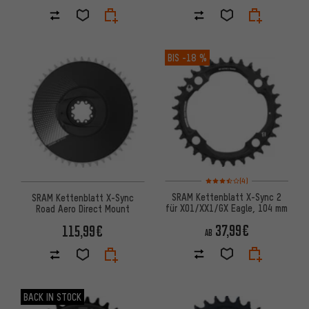
BIS
-18 %
Bewertungen: 3,5 von 5 basi
(4)
SRAM Kettenblatt X-Sync 2
SRAM Kettenblatt X-Sync
für X01/XX1/GX Eagle, 104 mm
Road Aero Direct Mount
37,99€
115,99€
AB
BACK IN STOCK