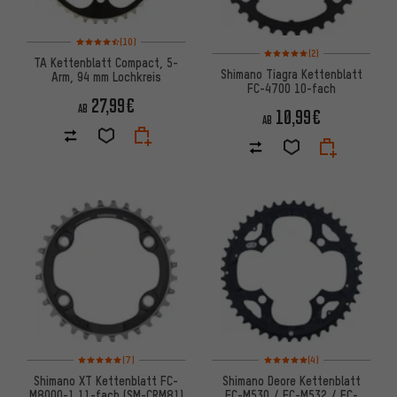
Bewertungen: 4,5 von 5 basierend auf 10 Bewertungen
(10)
Bewertungen: 5 von 5 basier
(2)
TA Kettenblatt Compact, 5-
Shimano Tiagra Kettenblatt
Arm, 94 mm Lochkreis
FC-4700 10-fach
27,99€
AB
10,99€
AB
Bewertungen: 5 von 5 basierend auf 7 Bewertungen
Bewertungen: 5 von 5 basier
(7)
(4)
Shimano XT Kettenblatt FC-
Shimano Deore Kettenblatt
M8000-1 11-fach (SM-CRM81)
FC-M530 / FC-M532 / FC-