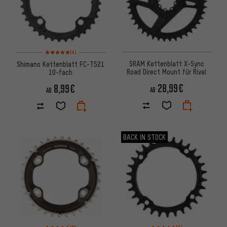
Bewertungen: 5 von 5 basierend auf 4 Bewertungen
(4)
SRAM Kettenblatt X-Sync
Shimano Kettenblatt FC-T521
Road Direct Mount für Rival
10-fach
28,99€
8,99€
AB
AB
BACK IN STOCK
Bewertungen: 5 von 5 basierend auf 8 Bewertungen
Bewertungen: 5 von 5 basier