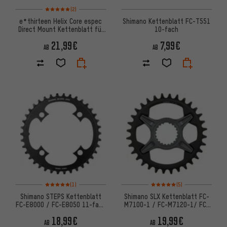
Bewertungen: 5 von 5 basierend auf 2 Bewertungen
(2)
e*thirteen Helix Core espec
Shimano Kettenblatt FC-T551
Direct Mount Kettenblatt für
10-fach
Bosch Gen4 CX / SX
21,99€
7,99€
AB
AB
Bewertungen: 5 von 5 basierend auf 1 Bewertungen
Bewertungen: 5 von 5 basier
(1)
(5)
Shimano STEPS Kettenblatt
Shimano SLX Kettenblatt FC-
FC-E8000 / FC-E8050 11-fach
M7100-1 / FC-M7120-1/ FC-
(SM-CRE80/SM-CRE80-B)
M7130-1 (SM-CRM75)
18,99€
19,99€
AB
AB