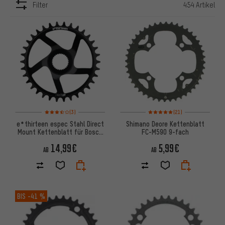
Filter
454 Artikel
ARTIKEL
Bewertungen: 3,5 von 5 basierend auf 3 Bewertungen
Bewertungen: 5 von 5 basiere
(3)
(21)
e*thirteen espec Stahl Direct
Shimano Deore Kettenblatt
Mount Kettenblatt für Bosch
FC-M590 9-fach
CX Gen4
14,99€
5,99€
AB
AB
BIS
-41 %