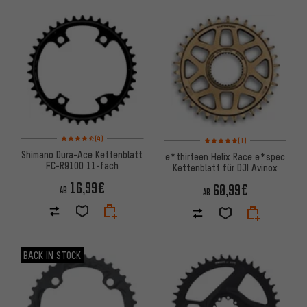
Bewertungen: 4,5 von 5 basierend auf 4 Bewertungen
Bewertungen: 5 von 5 basier
(4)
(1)
Shimano Dura-Ace Kettenblatt
e*thirteen Helix Race e*spec
FC-R9100 11-fach
Kettenblatt für DJI Avinox
16,99€
60,99€
AB
AB
BACK IN STOCK