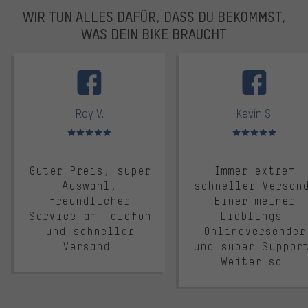
WIR TUN ALLES DAFÜR, DASS DU BEKOMMST,
WAS DEIN BIKE BRAUCHT
facebook
Roy V.
Kevin S.
Bewertungen: 5 von 5
Bewertungen: 5 von 5
Guter Preis, super
Immer extrem
Auswahl,
schneller Versan
freundlicher
Einer meiner
Service am Telefon
Lieblings-
und schneller
Onlineversender
Versand.
und super Suppor
Weiter so!