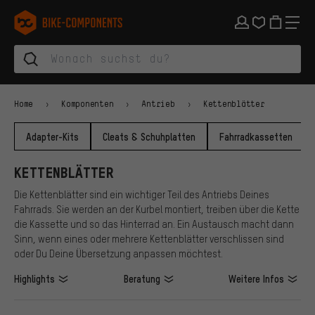
Zur Hauptnavigation springen
Zur Kategorienavigation springen
Zum Inhalt springen
Zu Marken und Newsletter springen
Zur Fußzeile springen
bike-components.de Startseite
Home
Komponenten
Antrieb
Kettenblätter
Adapter-Kits
Cleats & Schuhplatten
Fahrradkassetten
KETTENBLÄTTER
Die Kettenblätter sind ein wichtiger Teil des Antriebs Deines
Fahrrads. Sie werden an der Kurbel montiert, treiben über die Kette
die Kassette und so das Hinterrad an. Ein Austausch macht dann
Sinn, wenn eines oder mehrere Kettenblätter verschlissen sind
oder Du Deine Übersetzung anpassen möchtest.
Highlights
Beratung
Weitere Infos