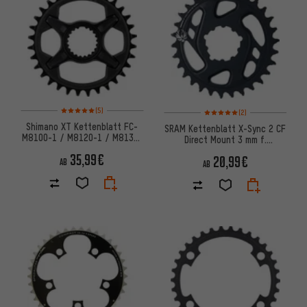
Bewertungen: 5 von 5 basierend auf 5 Bewertungen
Bewertungen: 5 von 5 basier
(5)
(2)
Shimano XT Kettenblatt FC-
SRAM Kettenblatt X-Sync 2 CF
M8100-1 / M8120-1 / M8130-
Direct Mount 3 mm f.
1 12-fach (SM-CRM85)
X01/XX1/GX Eagle Boost
35,99€
20,99€
AB
AB