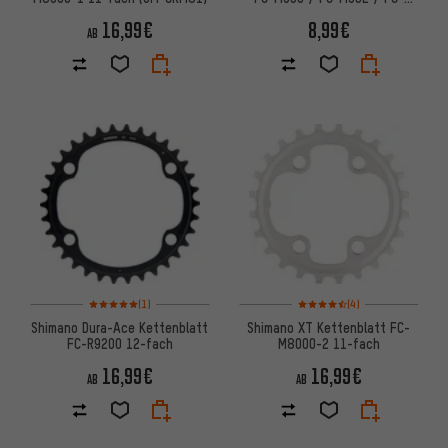
M590-S 9-fach
16,99€
8,99€
AB
Bewertungen: 5 von 5 basierend auf 1 Bewertungen
Bewertungen: 4,5 von 5 basi
(1)
(4)
Shimano Dura-Ace Kettenblatt
Shimano XT Kettenblatt FC-
FC-R9200 12-fach
M8000-2 11-fach
16,99€
16,99€
AB
AB