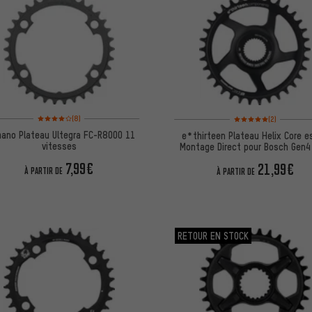
Note moyenne : 4 sur 5 d'après 8 avis
Note moyenne : 5 sur 5 
(8)
(2)
mano Plateau Ultegra FC-R8000 11
e*thirteen Plateau Helix Core e
vitesses
Montage Direct pour Bosch Gen4
SX
7,99€
21,99€
À PARTIR DE
À PARTIR DE
RETOUR EN STOCK