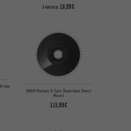
16,99€
À PARTIR DE
5 d'après 10 avis
 94 mm
SRAM Plateau X-Sync Road Aero Direct
Mount
115,99€