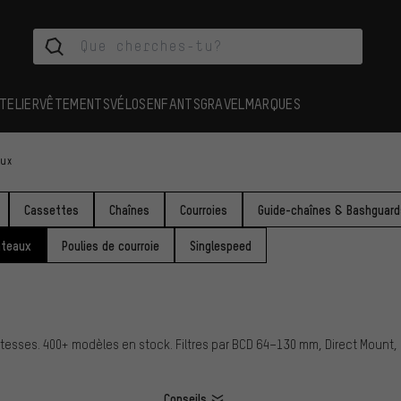
TELIER
VÊTEMENTS
VÉLOS
ENFANTS
GRAVEL
MARQUES
aux
Cassettes
Chaînes
Courroies
Guide-chaînes & Bashguard
ateaux
Poulies de courroie
Singlespeed
2 vitesses. 400+ modèles en stock. Filtres par BCD 64–130 mm, Direct Mount
Conseils