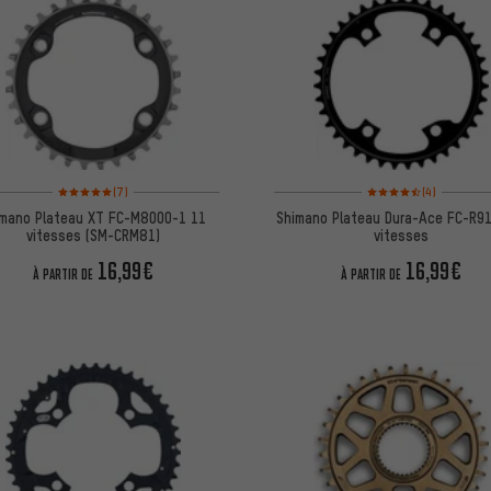
Note moyenne : 5 sur 5 d'après 7 avis
Note moyenne : 4,5 sur 
(7)
(4)
imano Plateau XT FC-M8000-1 11
Shimano Plateau Dura-Ace FC-R9
vitesses (SM-CRM81)
vitesses
16,99€
16,99€
À PARTIR DE
À PARTIR DE