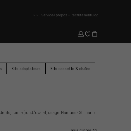
FR
Service
À propos
Recrutement
Blog
français
s
Kits adaptateurs
Kits cassette & chaîne
, dents, forme (rond/ovale), usage. Marques : Shimano,
Plus d'infos