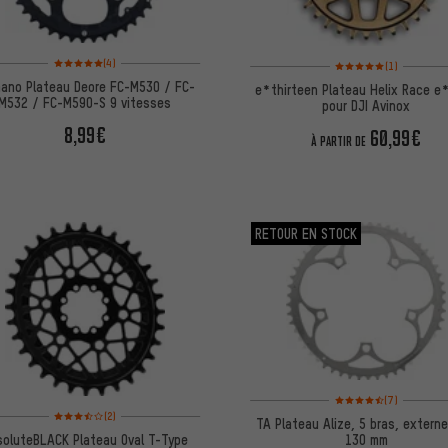
Note moyenne : 5 sur 5 d'après 4 avis
Note moyenne : 5 sur 5 
(4)
(1)
ano Plateau Deore FC-M530 / FC-
e*thirteen Plateau Helix Race e
M532 / FC-M590-S 9 vitesses
pour DJI Avinox
8,99€
60,99€
À PARTIR DE
RETOUR EN STOCK
Note moyenne : 4,5 sur 
(7)
Note moyenne : 3,5 sur 5 d'après 2 avis
(2)
TA Plateau Alize, 5 bras, externe
soluteBLACK Plateau Oval T-Type
130 mm