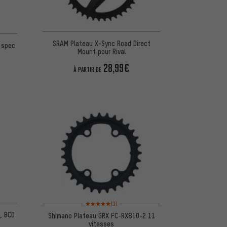
d'après 1 avis
SRAM Plateau X-Sync Road Direct
*spec
Mount pour Rival
28,99€
À PARTIR DE
5 d'après 7 avis
Note moyenne : 5 sur 5 d'après 1 avis
(1)
, BCD
Shimano Plateau GRX FC-RX810-2 11
vitesses