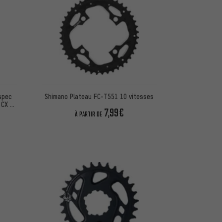
d'après 2 avis
spec
Shimano Plateau FC-T551 10 vitesses
 CX /
7,99€
À PARTIR DE