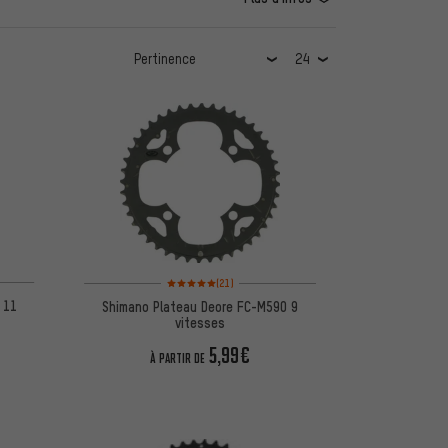
5 d'après 3 avis
Note moyenne : 5 sur 5 d'après 21 avis
(21)
 11
Shimano Plateau Deore FC-M590 9
vitesses
5,99€
À PARTIR DE