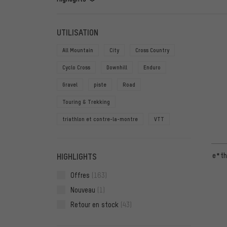
FILTRE
ARTICL
UTILISATION
All Mountain
City
Cross Country
Cyclo Cross
Downhill
Enduro
Gravel
piste
Road
Touring & Trekking
triathlon et contre-la-montre
VTT
e*th
HIGHLIGHTS
Offres
(163)
Nouveau
(1)
Retour en stock
(43)