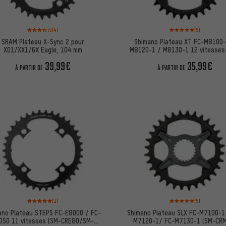
Note moyenne : 3,5 sur 5 d'après 4 avis
Note moyenne : 5 sur 5 
(4)
(5)
SRAM Plateau X-Sync 2 pour
Shimano Plateau XT FC-M8100-
X01/XX1/GX Eagle, 104 mm
M8120-1 / M8130-1 12 vitesses
CRM85)
39,99€
35,99€
À PARTIR DE
À PARTIR DE
Note moyenne : 5 sur 5 d'après 1 avis
Note moyenne : 5 sur 5 
(1)
(5)
ano Plateau STEPS FC-E8000 / FC-
Shimano Plateau SLX FC-M7100-1
050 11 vitesses (SM-CRE80/SM-
M7120-1/ FC-M7130-1 (SM-CR