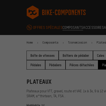
Aller à la navigation principale
Aller à la navigation des catégories
Aller au contenu
Aller aux marques et à la newsletter
Aller au pied de page
bike-components.de Page d'accueil
OFFRES SPÉCIALES
COMPOSANTS
ACCESSOIRES
A
Home
Composants
Transmission
Plate
Boîte de vitesses
Boîtiers de pédalier
Cales
Pédales
Pédaliers
Pièces détachées
Pl
PLATEAUX
Plateaux pour VTT, gravel, route et VAE. 1x à 3x, 9 à 1
SRAM, e*thirteen, TA, FSA…
Highlights