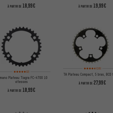
CRE80-B)
18,99€
19,99€
À PARTIR DE
À PARTIR DE
Note moyenne : 4,5 sur 
(10)
Note moyenne : 5 sur 5 d'après 2 avis
(2)
TA Plateau Compact, 5 bras, BCD
imano Plateau Tiagra FC-4700 10
27,99€
vitesses
À PARTIR DE
10,99€
À PARTIR DE