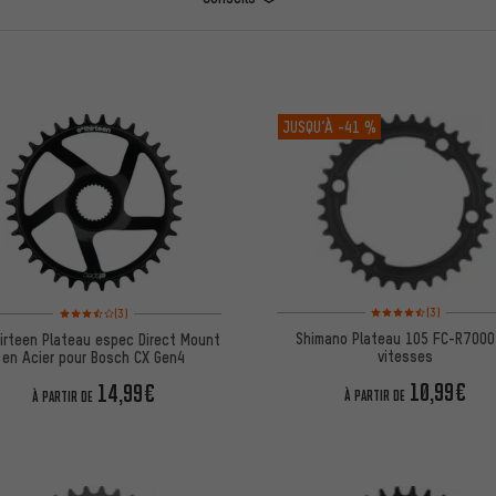
ES
JUSQU’À
-41 %
Note moyenne : 4,5 sur 
Note moyenne : 3,5 sur 5 d'après 3 avis
(3)
(3)
Shimano Plateau 105 FC-R7000
irteen Plateau espec Direct Mount
vitesses
en Acier pour Bosch CX Gen4
10,99€
14,99€
À PARTIR DE
À PARTIR DE