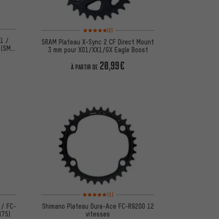
d'après 5 avis
Note moyenne : 5 sur 5 d'après 2 avis
(2)
1 /
SRAM Plateau X-Sync 2 CF Direct Mount
 (SM-
3 mm pour X01/XX1/GX Eagle Boost
20,99€
À PARTIR DE
d'après 5 avis
Note moyenne : 5 sur 5 d'après 1 avis
(1)
 / FC-
Shimano Plateau Dura-Ace FC-R9200 12
M75)
vitesses