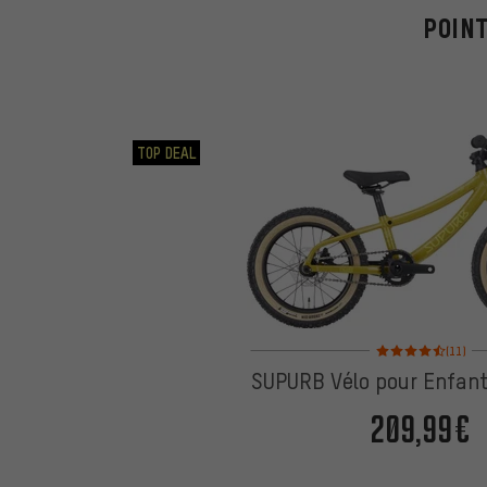
POIN
TOP DEAL
Note moyenne : 4,5 su
(11)
SUPURB Vélo pour Enfan
209,99€