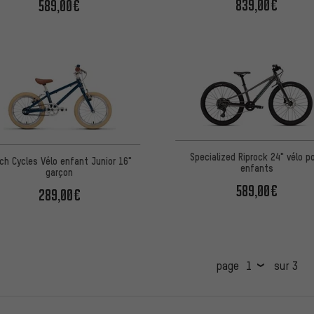
839,00€
589,00€
Specialized Riprock 24" vélo p
ch Cycles Vélo enfant Junior 16"
enfants
garçon
589,00€
289,00€
page
sur 3