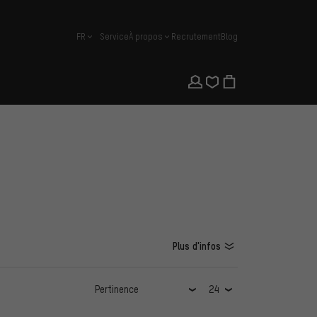
FR
Service
À propos
Recrutement
Blog
français
Plus d'infos