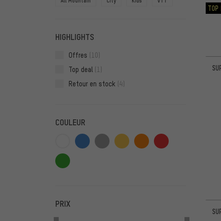
All Mountain
City
Kids
VTT
TOP 
HIGHLIGHTS
Offres
(10)
SU
Top deal
(1)
Retour en stock
(4)
COULEUR
PRIX
SU