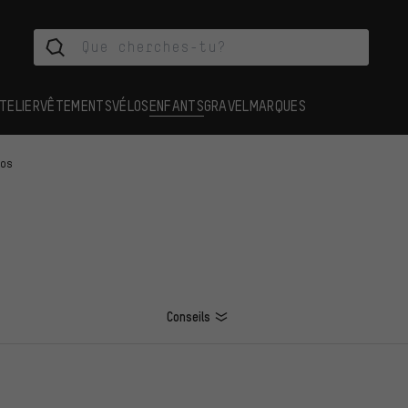
TELIER
VÊTEMENTS
VÉLOS
ENFANTS
GRAVEL
MARQUES
los
Conseils
ES