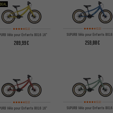
DEAL
Note moyenne : 4,5 sur 
Note moyenne : 4,5 sur 5 d'après 11 avis
(11)
(11)
SUPURB Vélo pour Enfants BO16
PURB Vélo pour Enfants BO16 16"
259,00€
209,99€
Note moyenne : 4,5 sur 
Note moyenne : 4,5 sur 5 d'après 11 avis
(11)
(11)
SUPURB Vélo pour Enfants BO16
PURB Vélo pour Enfants BO16 16"