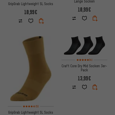
Lange Socken
GripGrab Lightweight SL Socks
10,99€
10,99€
Bewertungen: 5 von 5 basier
(4)
Craft Core Dry Mid Socken 3er-
Pack
13,99€
Bewertungen: 4,5 von 5 basierend auf 5 Bewertungen
(5)
GripGrab Lightweight SL Socks