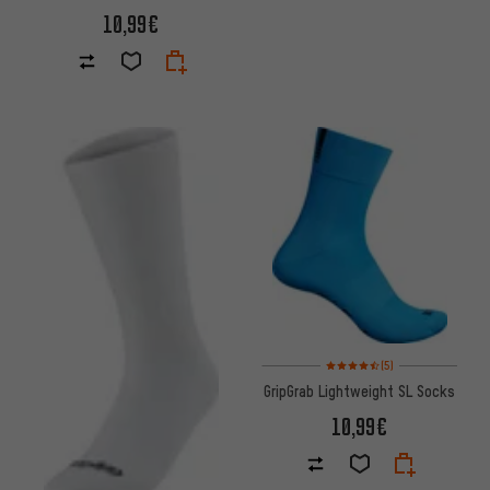
10,99€
Bewertungen: 4,5 von 5 basi
(5)
GripGrab Lightweight SL Socks
10,99€