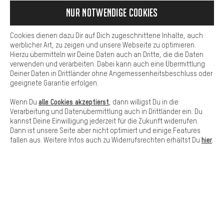
Services zu nutzen, die es dir erleichtern die richtigen Produkte zu
Nur Notwendige Cookies
finden. Beispielsweise bieten wir eine Chat-Funktion an, damit
Fragen schnell und unkompliziert beantwortet werden können.
Lass Dich beraten
Cookies dienen dazu Dir auf Dich zugeschnittene Inhalte, auch
Basis
werblicher Art, zu zeigen und unsere Webseite zu optimieren.
Hierzu übermitteln wir Deine Daten auch an Dritte, die die Daten
Basis-Cookies gewährleisten, dass Du unsere Webseite
Terminbuchung
verwenden und verarbeiten. Dabei kann auch eine Übermittlung
grundsätzlich nutzen kannst.
Deiner Daten in Drittländer ohne Angemessenheitsbeschluss oder
geeignete Garantie erfolgen.
Kontaktformular
alle Cookies akzeptierst
Wenn Du
, dann willigst Du in die
Unsere Datenschutzerklärung
Verarbeitung und Datenübermittlung auch in Drittländer ein. Du
kannst Deine Einwilligung jederzeit für die Zukunft widerrufen.
Sprache"
Dann ist unsere Seite aber nicht optimiert und einige Features
hier
fallen aus. Weitere Infos auch zu Widerrufsrechten erhältst Du
.
DE
EN
ES
FR
Deutsch
english
español
français
VERTRAG WIDERRUFEN
Aachener Community
Affiliateprogramm
Impressum
Datenschutz
Allgemeine Geschäftsbedingungen
Hinweisgebersystem
Hinweise zur Batterieentsorgung