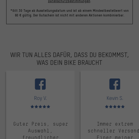
Datenschutzbestimmungen
.
*Gilt 30 Tage ab Ausstellungsdatum und ist ab einem Mindestbestellwert von
60 € gültig. Der Gutschein ist nicht mit anderen Aktionen kombinierbar.
WIR TUN ALLES DAFÜR, DASS DU BEKOMMST,
WAS DEIN BIKE BRAUCHT
facebook
Roy V.
Kevin S.
Bewertungen: 5 von 5
Bewertungen: 5 von 5
Guter Preis, super
Immer extrem
Auswahl,
schneller Versan
freundlicher
Einer meiner