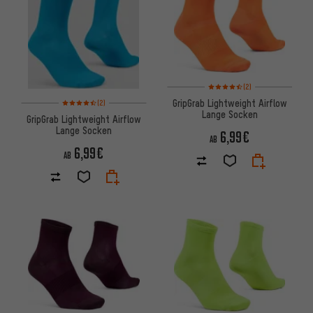
Bewertungen: 4,5 von 5 basi
(2)
Bewertungen: 4,5 von 5 basierend auf 2 Bewertungen
GripGrab Lightweight Airflow
(2)
Lange Socken
GripGrab Lightweight Airflow
Lange Socken
6,99€
AB
6,99€
AB