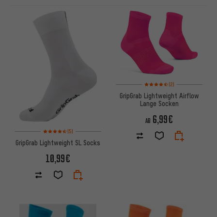
ARTIKEL
Bewertungen: 4,5 von 5 basi
(2)
GripGrab Lightweight Airflow
Lange Socken
6,99€
AB
Bewertungen: 4,5 von 5 basierend auf 5 Bewertungen
(5)
GripGrab Lightweight SL Socks
10,99€