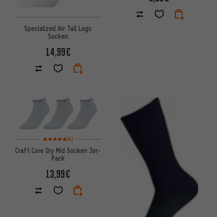
Specialized Air Tall Logo
Socken
14,99€
Bewertungen: 5 von 5 basierend auf 4 Bewertungen
(4)
Craft Core Dry Mid Socken 3er-
Pack
13,99€