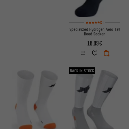
Bewertungen: 5 von 5 basier
(1)
Specialized Hydrogen Aero Tall
Road Socken
10,99€
BACK IN STOCK