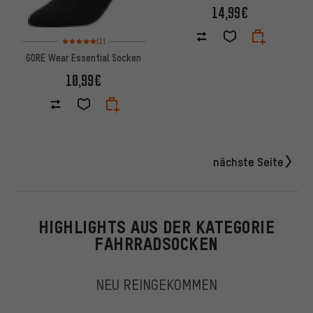
14,99€
Bewertungen: 5 von 5 basierend auf 1 Bewertungen
(1)
GORE Wear Essential Socken
10,99€
nächste Seite
HIGHLIGHTS AUS DER KATEGORIE
FAHRRADSOCKEN
NEU REINGEKOMMEN