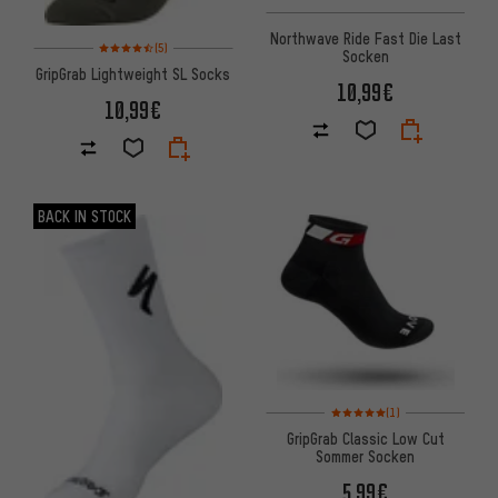
Northwave Ride Fast Die Last
Bewertungen: 4,5 von 5 basierend auf 5 Bewertungen
(5)
Socken
GripGrab Lightweight SL Socks
10,99€
10,99€
BACK IN STOCK
Bewertungen: 5 von 5 basier
(1)
GripGrab Classic Low Cut
Sommer Socken
5,99€