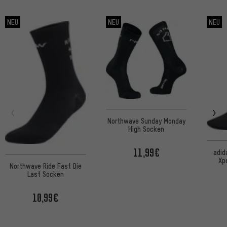
NEU
NEU
NEU
Northwave Sunday Monday
High Socken
11,99€
adid
Xp
Northwave Ride Fast Die
Last Socken
10,99€