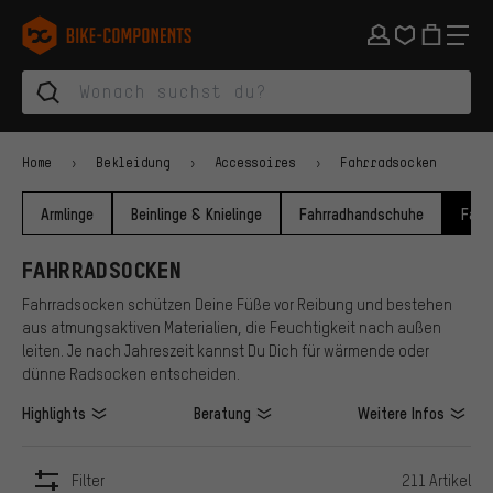
Zur Hauptnavigation springen
Zur Kategorienavigation springen
Zum Inhalt springen
Zu Marken und Newsletter springen
Zur Fußzeile springen
bike-components.de Startseite
Home
Bekleidung
Accessoires
Fahrradsocken
Armlinge
Beinlinge & Knielinge
Fahrradhandschuhe
Fahr
FAHRRADSOCKEN
Fahrradsocken schützen Deine Füße vor Reibung und bestehen
aus atmungsaktiven Materialien, die Feuchtigkeit nach außen
leiten. Je nach Jahreszeit kannst Du Dich für wärmende oder
dünne Radsocken entscheiden.
Highlights
Beratung
Weitere Infos
Filter
211 Artikel