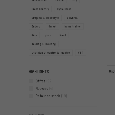
All Mountain
Casual
City
Cross Country
Cyclo Cross
Dirtjump & Slopestyle
Downhill
Enduro
Gravel
home trainer
Kids
piste
Road
Touring & Trekking
triathlon et contre-la-montre
VTT
HIGHLIGHTS
Gri
Offres
(97)
Nouveau
(4)
Retour en stock
(19)