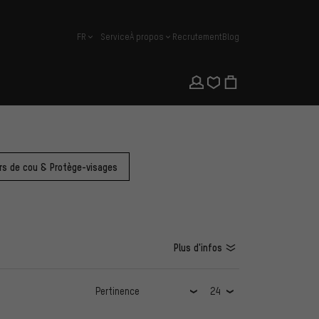
FR
Service
À propos
Recrutement
Blog
français
rs de cou & Protège-visages
Plus d'infos