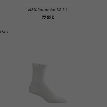
ASSOS Chaussettes RSR S11
22,99€
d'après 1 avis
n Aero