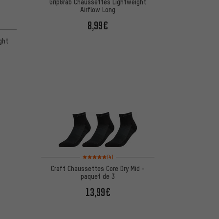
GripGrab Chaussettes Lightweight
Airflow Long
8,99€
5 d'après 2 avis
ght
Note moyenne : 5 sur 5 d'après 4 avis
(4)
Craft Chaussettes Core Dry Mid -
paquet de 3
13,99€