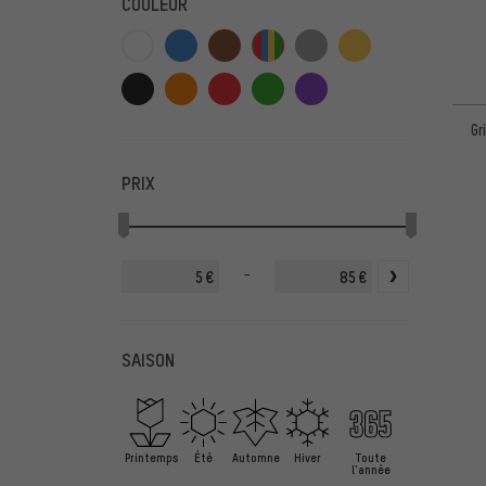
COULEUR
Gr
PRIX
-
€
€
SAISON
Printemps
Été
Automne
Hiver
Toute
l'année