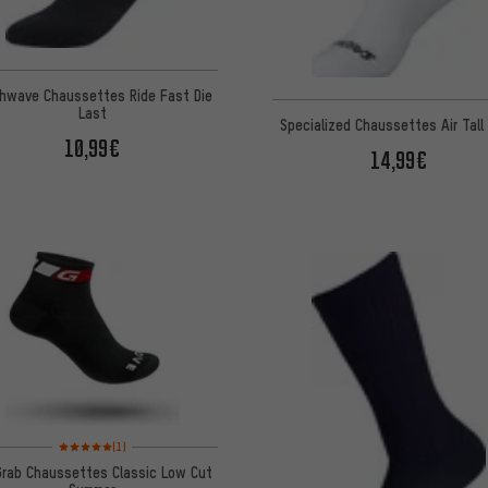
hwave Chaussettes Ride Fast Die
Last
Specialized Chaussettes Air Tall
10,99€
14,99€
Note moyenne : 5 sur 5 d'après 1 avis
(1)
Grab Chaussettes Classic Low Cut