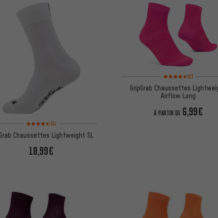
Note moyenne : 4,5 sur 
(2)
GripGrab Chaussettes Lightwei
Airflow Long
6,99€
À PARTIR DE
Note moyenne : 4,5 sur 5 d'après 5 avis
(5)
pGrab Chaussettes Lightweight SL
10,99€