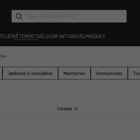
TELIER
VÊTEMENTS
VÉLOS
ENFANTS
GRAVEL
MARQUES
ttes
Jambières & Genouillères
Manchettes
Surchaussures
Tou
Conseils
ES