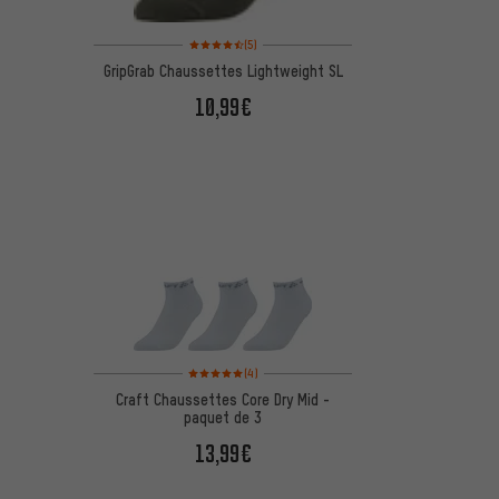
Note moyenne : 4,5 sur 5 d'après 5 avis
(5)
GripGrab Chaussettes Lightweight SL
10,99€
Note moyenne : 5 sur 5 d'après 4 avis
(4)
Craft Chaussettes Core Dry Mid -
paquet de 3
13,99€