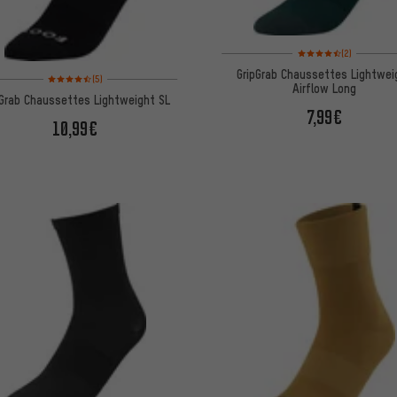
Note moyenne : 4,5 sur 
(2)
GripGrab Chaussettes Lightwei
Note moyenne : 4,5 sur 5 d'après 5 avis
(5)
Airflow Long
pGrab Chaussettes Lightweight SL
7,99€
10,99€