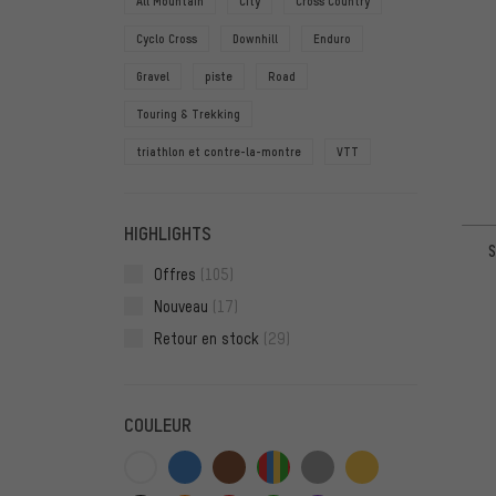
All Mountain
City
Cross Country
Cyclo Cross
Downhill
Enduro
Gravel
piste
Road
Touring & Trekking
triathlon et contre-la-montre
VTT
HIGHLIGHTS
S
Offres
(105)
Nouveau
(17)
Retour en stock
(29)
COULEUR