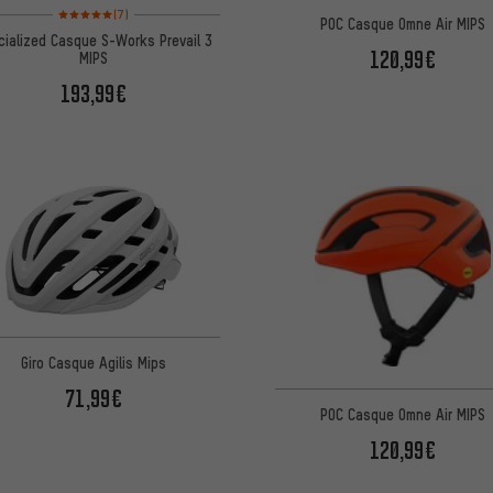
Note moyenne : 5 sur 5 d'après 7 avis
(7)
POC Casque Omne Air MIPS
cialized Casque S-Works Prevail 3
120,99€
MIPS
193,99€
Giro Casque Agilis Mips
71,99€
POC Casque Omne Air MIPS
120,99€