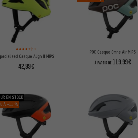
Note moyenne : 4,5 sur 5 d'après 38 avis
(38)
POC Casque Omne Air MIPS
pecialized Casque Align II MIPS
119,99€
À PARTIR DE
42,99€
OUR EN STOCK
U’À
-11 %