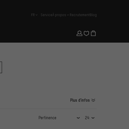
FR
Service
À propos
Recrutement
Blog
français
Plus d'infos