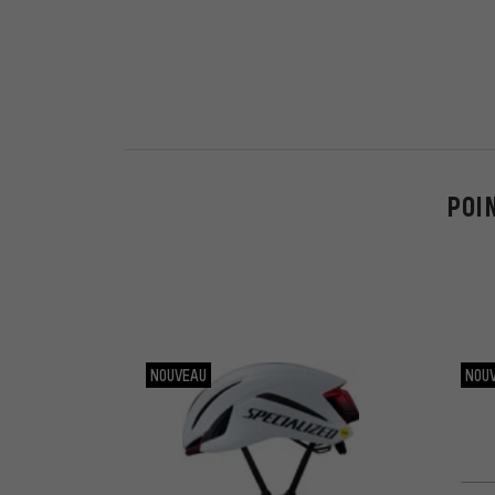
POI
NOUVEAU
NOU