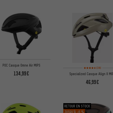
POC Casque Omne Air MIPS
Note moyenne : 4,5 sur 
(38)
134,99€
Specialized Casque Align II MI
46,99€
RETOUR EN STOCK
JUSQU’À
-6 %