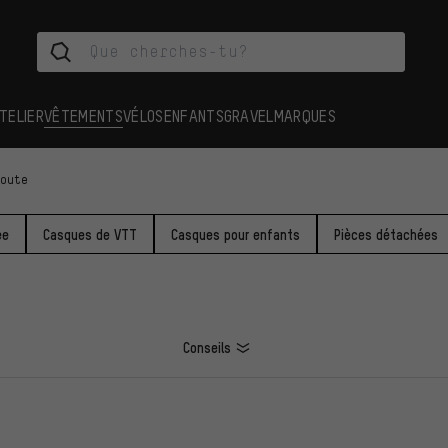
TELIER
VÊTEMENTS
VÉLOS
ENFANTS
GRAVEL
MARQUES
route
ée
Casques de VTT
Casques pour enfants
Pièces détachées
Conseils
ES