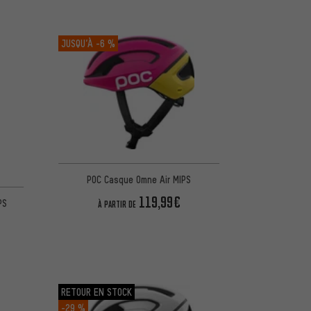
JUSQU’À
-6 %
POC Casque Omne Air MIPS
5 d'après 38 avis
119,99€
PS
À PARTIR DE
RETOUR EN STOCK
-29 %