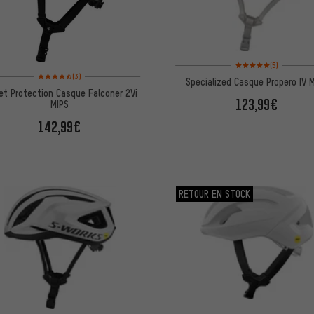
Note moyenne : 5 sur 5 
(5)
Note moyenne : 4,5 sur 5 d'après 3 avis
(3)
Specialized Casque Propero IV 
t Protection Casque Falconer 2Vi
123,99€
MIPS
142,99€
RETOUR EN STOCK