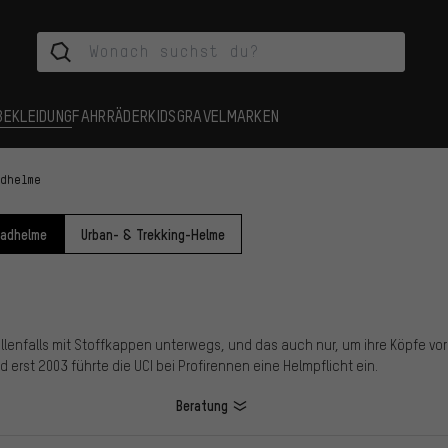
BEKLEIDUNG
FAHRRÄDER
KIDS
GRAVEL
MARKEN
adhelme
radhelme
Urban- & Trekking-Helme
llenfalls mit Stoffkappen unterwegs, und das auch nur, um ihre Köpfe vo
 erst 2003 führte die UCI bei Profirennen eine Helmpflicht ein.
Beratung