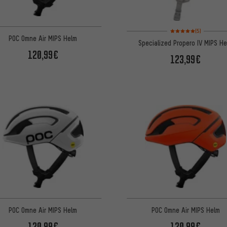
Bewertungen: 5 von 5
(5)
POC Omne Air MIPS Helm
Specialized Propero IV MIPS H
120,99€
123,99€
POC Omne Air MIPS Helm
POC Omne Air MIPS Helm
120,99€
120,99€