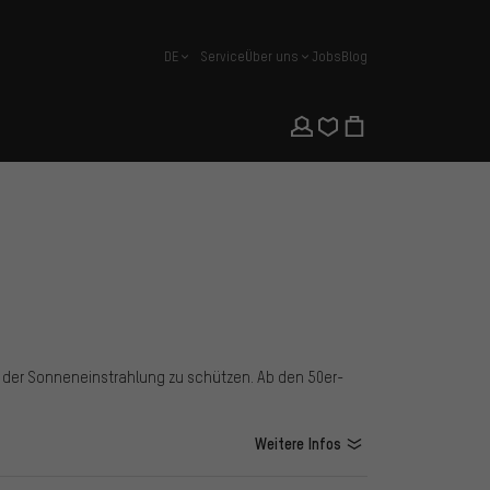
DE
Service
Über uns
Jobs
Blog
Deutsch
r der Sonneneinstrahlung zu schützen. Ab den 50er-
Weitere Infos