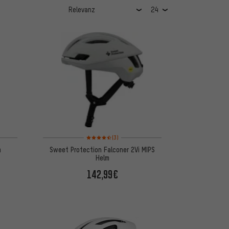
5 basierend auf 38 Bewertungen
Bewertungen: 4,5 von 5 basierend auf 3 Bewertungen
(3)
m
Sweet Protection Falconer 2Vi MIPS
Helm
142,99€