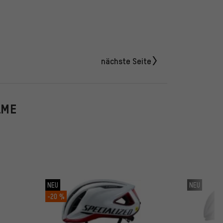
nächste Seite
LME
NEU
NEU
-20 %