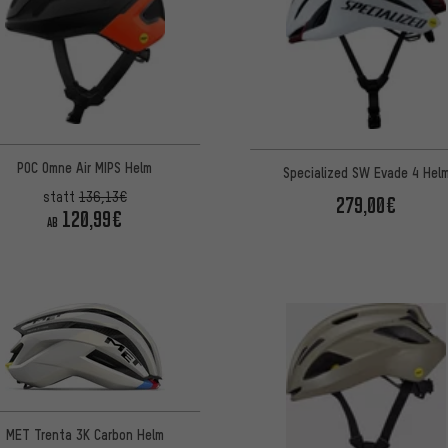
POC Omne Air MIPS Helm
Specialized SW Evade 4 Hel
statt
136,13€
279,00€
120,99€
AB
MET Trenta 3K Carbon Helm