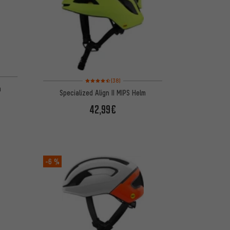
Bewertungen: 4,5 von 5 basierend auf 38 Bewertungen
(38)
m
Specialized Align II MIPS Helm
42,99€
-6 %