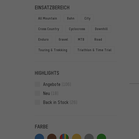
FILTER
ARTIKE
EINSATZBEREICH
All Mountain
Bahn
City
Cross Country
Cyclocross
Downhill
Enduro
Gravel
MTB
Road
Touring & Trekking
Triathlon & Time Trial
HIGHLIGHTS
Angebote
(106)
Neu
(18)
Back in Stock
(26)
FARBE