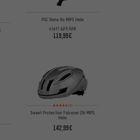
POC Omne Air MIPS Helm
5 basierend auf 38 Bewertungen
statt
127,72€
m
119,99€
Bewertungen: 4,5 von 5 basierend auf 3 Bewertungen
(3)
Sweet Protection Falconer 2Vi MIPS
Helm
142,99€