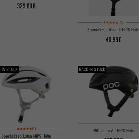
329,00€
Bewertungen: 4,5 von 
(38)
Specialized Align II MIPS Hel
46,99€
 IN STOCK
BACK IN STOCK
Bewertungen: 5 von 5 basierend auf 1 Bewertungen
(1)
POC Omne Air MIPS Helm
Specialized Loma MIPS Helm