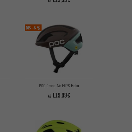
AB
BIS
-6 %
POC Omne Air MIPS Helm
119,99€
AB