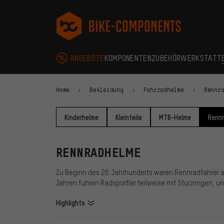
Zur Hauptnavigation springen
Zur Kategorienavigation springen
Zum Inhalt springen
Zu Marken und Newsletter springen
Zur Fußzeile springen
bike-components.de Startseite
ANGEBOTE
KOMPONENTEN
ZUBEHÖR
WERKSTATT
Home
Bekleidung
Fahrradhelme
Rennr
Kinderhelme
Kleinteile
MTB-Helme
Renn
RENNRADHELME
Zu Beginn des 20. Jahrhunderts waren Rennradfahrer a
Jahren fuhren Radsportler teilweise mit Sturzringen, und
Highlights