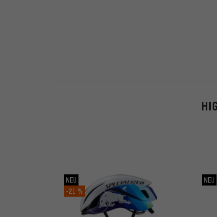
HI
NEU
NEU
-21 %