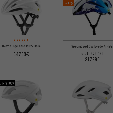
-21 %
Bewertungen: 5 von 5 basierend auf 1 Bewertungen
(1)
uvex surge aero MIPS Helm
Specialized SW Evade 4 Hel
147,99€
statt
276,47€
217,99€
 IN STOCK