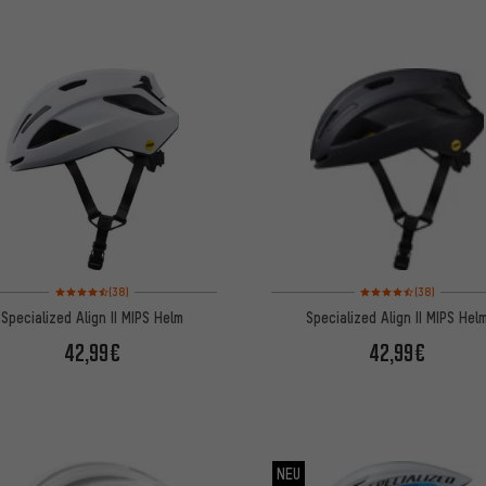
L
Bewertungen: 4,5 von 5 basierend auf 38 Bewertungen
Bewertungen: 4,5 von 
(38)
(38)
Specialized Align II MIPS Helm
Specialized Align II MIPS Hel
42,99€
42,99€
NEU