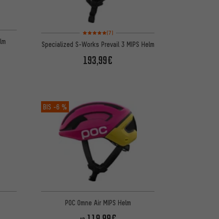
 basierend auf 5 Bewertungen
Bewertungen: 5 von 5 basierend auf 7 Bewertungen
(7)
elm
Specialized S-Works Prevail 3 MIPS Helm
193,99€
BIS
-6 %
POC Omne Air MIPS Helm
119,99€