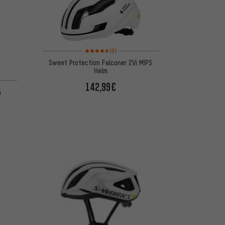
Bewertungen: 4,5 von 5 basierend auf 3 Bewertungen
(3)
Sweet Protection Falconer 2Vi MIPS
Helm
142,99€
m