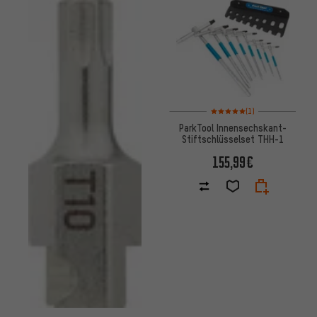
Bewertungen: 5 von 5 basier
(1)
ParkTool Innensechskant-
Stiftschlüsselset THH-1
155,99€