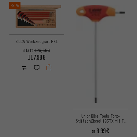
-8 %
SILCA Werkzeugset HX1
statt
128,56€
117,99€
Unior Bike Tools Torx-
Stiftschlüssel 193TX mit T-
Griff
8,99€
AB