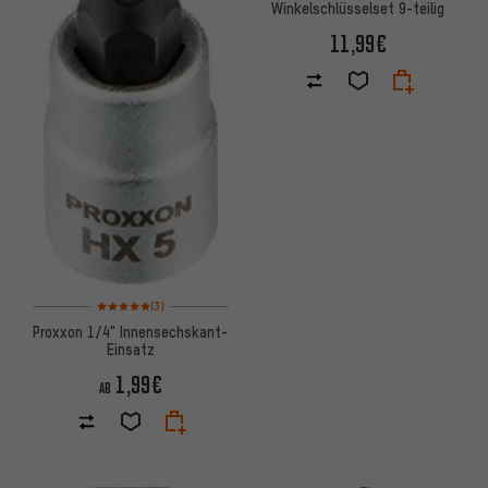
Winkelschlüsselset 9-teilig
11,99€
Bewertungen: 5 von 5 basierend auf 3 Bewertungen
(3)
Proxxon 1/4" Innensechskant-
Einsatz
1,99€
AB