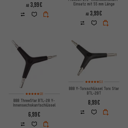
3,99€
Einsatz mit 55 mm Länge
AB
3,99€
AB
Bewertungen: 5 von 5 basier
(1)
BBB Y-Torxschlüssel Torx Star
BTL-28T
Bewertungen: 5 von 5 basierend auf 2 Bewertungen
(2)
BBB ThreeStar BTL-28 Y-
8,99€
Innensechskantschlüssel
6,99€