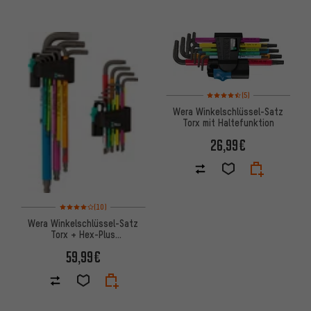
Bewertungen: 4,5 von 5 basi
(5)
Wera Winkelschlüssel-Satz
Torx mit Haltefunktion
26,99€
Bewertungen: 4 von 5 basierend auf 10 Bewertungen
(10)
Wera Winkelschlüssel-Satz
Torx + Hex-Plus
Innensechskant
59,99€