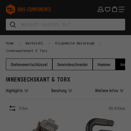
Zur Hauptnavigation springen
Zur Kategorienavigation springen
Zum Inhalt springen
Zu Marken und Newsletter springen
Zur Fußzeile springen
bike-components.de Startseite
Home
Werkstatt
Allgemeine Werkzeuge
Innensechskant & Torx
Drehmomentschlüssel
Gewindeschneider
Hammer
Innen
INNENSECHSKANT & TORX
Highlights
Beratung
Weitere Infos
Filter
96 Artikel
ARTIKEL