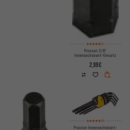
Bewertungen: 5 von 5 basier
(1)
Proxxon 3/8"
Innensechskant-Einsatz
2,99€
Bewertungen: 5 von 5 basier
(9)
Proxxon Innensechskant-