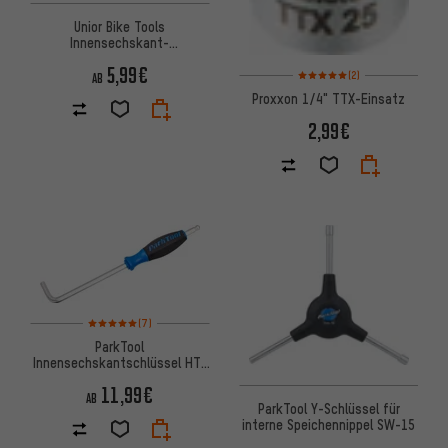
Unior Bike Tools
Innensechskant-
Stiftschlüssel mit T-Griff
5,99€
Bewertungen: 5 von 5 basier
193HX
(2)
AB
Proxxon 1/4" TTX-Einsatz
2,99€
Bewertungen: 5 von 5 basierend auf 7 Bewertungen
(7)
ParkTool
Innensechskantschlüssel HT-
6/HT-8/HT-10
11,99€
AB
ParkTool Y-Schlüssel für
interne Speichennippel SW-15