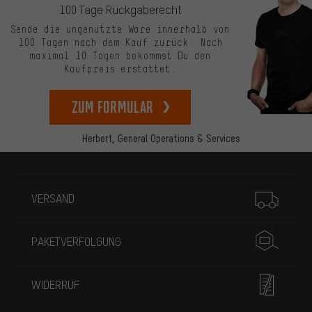
100 Tage Rückgaberecht
Sende die ungenutzte Ware innerhalb von
100 Tagen nach dem Kauf zurück. Nach
maximal 10 Tagen bekommst Du den
Kaufpreis erstattet.
zum Formular
Herbert,
General Operations & Services
Mehr Informationen
VERSAND
PAKETVERFOLGUNG
WIDERRUF