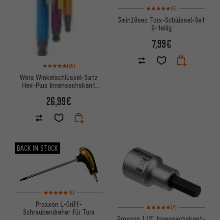
Bewertungen: 5 von 5 basier
(5)
3min19sec Torx-Schlüssel-Set
9-teilig
7,99€
Bewertungen: 5 von 5 basierend auf 69 Bewertungen
(69)
Wera Winkelschlüssel-Satz
Hex-Plus Innensechskant
SPKL
26,99€
BACK IN STOCK
Bewertungen: 5 von 5 basierend auf 6 Bewertungen
(6)
Proxxon L-Griff-
Bewertungen: 5 von 5 basier
(2)
Schraubendreher für Torx
Proxxon 1/2" Innensechskant-