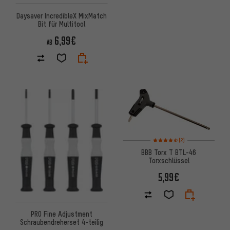
Daysaver IncredibleX MixMatch
Bit für Multitool
6,99€
AB
Bewertungen: 4,5 von 5 basi
(2)
BBB Torx T BTL-46
Torxschlüssel
5,99€
PRO Fine Adjustment
Schraubendreherset 4-teilig