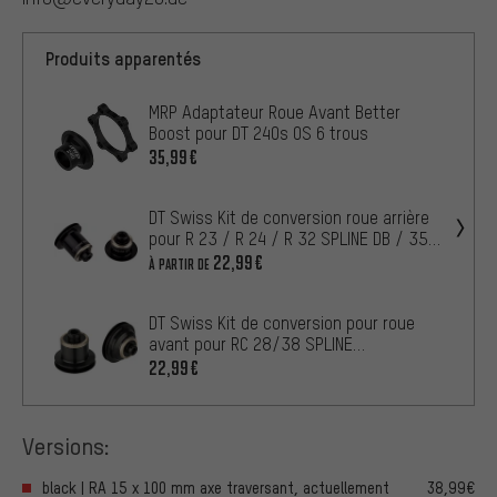
Produits apparentés
MRP Adaptateur Roue Avant Better
Boost pour DT 240s OS 6 trous
35,99€
DT Swiss Kit de conversion roue arrière
pour R 23 / R 24 / R 32 SPLINE DB / 350
/ 240s
22,99€
À PARTIR DE
DT Swiss Kit de conversion pour roue
avant pour RC 28/38 SPLINE
DB/EX/XM/XR 150
22,99€
Versions:
black | RA 15 x 100 mm axe traversant, actuellement
38,99€