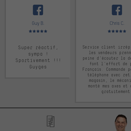
facebook
Guy B.
Chris C.
Note moyenne : 5 sur 5
Note moyenne : 
Super réactif,
Service client irrép
les vendeurs pren
sympa !
peine d'écouter la d
Sportivement !!!
font l'effort de 
Guyges
Français. Commande p
téléphone avec ret
magasin, le mécan
monté mes axes et 
gratuitement