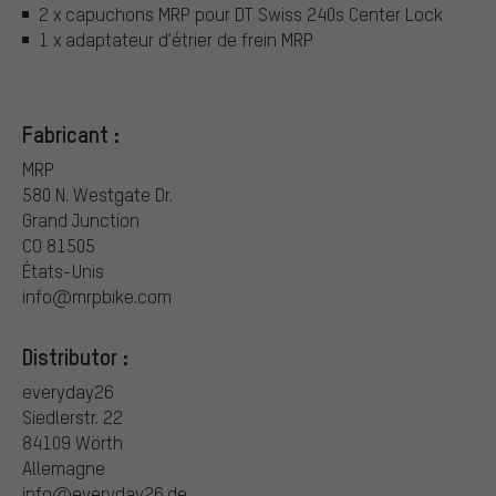
2 x capuchons MRP pour DT Swiss 240s Center Lock
1 x adaptateur d'étrier de frein MRP
Fabricant :
MRP
580 N. Westgate Dr.
Grand Junction
CO 81505
États-Unis
info@mrpbike.com
Distributor :
everyday26
Siedlerstr. 22
84109 Wörth
Allemagne
info@everyday26.de