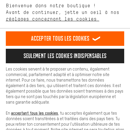
Langue"
Bienvenue dans notre boutique !
nous proposons grâce à ton comportement d'achat.
Avant de continuer, jette un oeil à nos
Plus de confort
FR
EN
DE
ES
français
english
Deutsch
español
réglages concernant les cookies.
L'expérience d'achat est plus confortable. Ton expérience d'achat
est plus confortable. Avec les cookies de confort, nous
établissons des liens avec des plateformes de médias sociaux.
RÉSILIER LE CONTRAT
Communauté d'Aix-la-Chapelle
Accepter tous les cookies
Nous pouvons ainsi mettre à ta disposition d'autres contenus et
informations utiles. De plus, tu as la possibilité d'utiliser des
Programme d'affiliation
Mentions Légales
Protection des données
services supplémentaires qui te permettent de trouver plus
Seulement les cookies indispensables
facilement les bons produits. Par exemple, nous proposons une
Conditions générales de vente
Plateforme d'Alerte
fonction de chat qui permet de répondre rapidement et
facilement aux questions.
Reprise des batteries
Corepile
Paramètres de cookies
Les cookies servent à te proposer un contenu, également
commercial, parfaitement adapté et à optimiser notre site
Cookies de base
internet. Pour ce faire, nous transmettons tes données
Modifier le contraste
Les cookies de base garantissent que tu puisses utiliser les
également à des tiers, qui utilisent et traitent ces données. Il est
fonctions de notre site web.
également possible que tes données soient tranmises à des pays
Tous les prix s'entendent en euros (MwSt hors) plus les
tiers qui ne sont pas touchés par la législation européenne et
frais de port
États-Unis
pour la livraison vers
.
sans garantie adéquate.
acceptant tous les cookies
En
, tu acceptes également que tes
données soient transférées à et traitées dans des pays tiers. Tu
peux retirer ton consentement pour l'utilisation ultérieure de tes
données à tout moment. Notre site internet ne sera toutefois alors