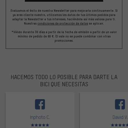
Evaluamos el éxito de nuestra Newsletter para mejorarla continuamente. Si
ya eres cliente nuestro, utilizamos los datos de tus últimos pedidos para
adaptar la Newsletter a tus intereses, haciéndola así más valiosa para ti.
Nuestras
condiciones de protección de datos
se aplican.
*Válido durante 30 días a partir de la fecha de emisión a partir de un valor
mínimo de pedido de 60 €. El vale no se puede combinar con otras
promociones.
HACEMOS TODO LO POSIBLE PARA DARTE LA
BICI QUE NECESITAS
facebook
Inphoto C.
David V.
Valoración media: 5 de 5
Valoración m