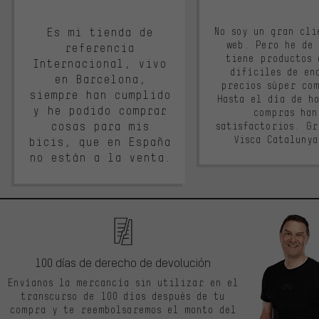
Es mi tienda de
No soy un gran cli
web. Pero he de
referencia
tiene productos 
Internacional, vivo
difíciles de en
en Barcelona,
precios súper co
siempre han cumplido
Hasta el día de ho
y he podido comprar
compras han
cosas para mis
satisfactorios. G
Visca Cataluny
bicis, que en España
no están a la venta.
100 días de derecho de devolución
Envíanos la mercancía sin utilizar en el
transcurso de 100 días después de tu
compra y te reembolsaremos el monto del