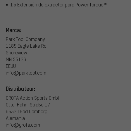
1 x Extensión de extractor para Power Torque™
Marca:
Park Tool Company
1185 Eagle Lake Rd
Shoreview
MN 55126
EEUU
info@parktool.com
Distributeur:
GROFA Action Sports GmbH
Otto-Hahn-Straße 17
65520 Bad Camberg
Alemania
info@grofa.com