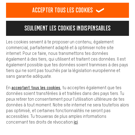
est plus confortable. Avec les cookies de confort, nous
établissons des liens avec des plateformes de médias sociaux.
Accepter tous les cookies
Nous pouvons ainsi mettre à ta disposition d'autres contenus et
informations utiles. De plus, tu as la possibilité d'utiliser des
ACHAT SÉCURISÉ
services supplémentaires qui te permettent de trouver plus
Seulement les cookies indispensables
facilement les bons produits. Par exemple, nous proposons une
fonction de chat qui permet de répondre rapidement et
facilement aux questions.
Les cookies servent à te proposer un contenu, également
commercial, parfaitement adapté et à optimiser notre site
Cookies de base
internet. Pour ce faire, nous transmettons tes données
Les cookies de base garantissent que tu puisses utiliser les
également à des tiers, qui utilisent et traitent ces données. Il est
fonctions de notre site web.
également possible que tes données soient tranmises à des pays
tiers qui ne sont pas touchés par la législation européenne et
sans garantie adéquate.
PAIEMENT SÉCURISÉ
acceptant tous les cookies
En
, tu acceptes également que tes
données soient transférées à et traitées dans des pays tiers. Tu
peux retirer ton consentement pour l'utilisation ultérieure de tes
données à tout moment. Notre site internet ne sera toutefois alors
pas optimisé, et certaines fonctionnalités ne seront pas
accessibles. Tu trouveras de plus amples informations
ici
concernant tes droits de révocation
.