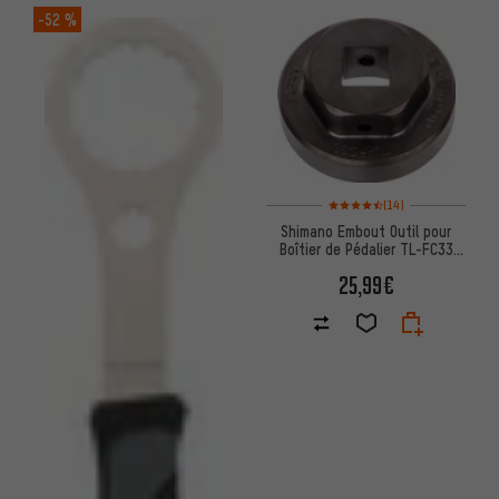
-52 %
Note moyenne : 4,5 sur 5 d'aprè
(14)
Shimano Embout Outil pour
Boîtier de Pédalier TL-FC33
Hollowtech II
25,99€