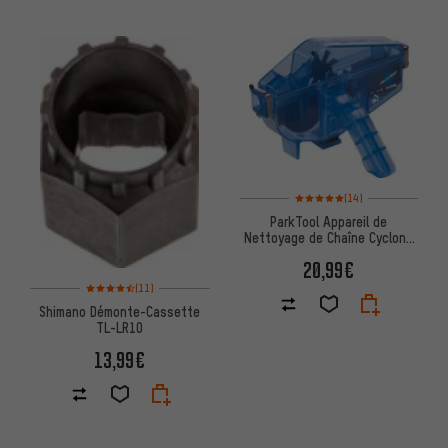
Note moyenne : 5 sur 5 d'après 
(14)
ParkTool Appareil de
Nettoyage de Chaîne Cyclone
CM-5.3
20,99€
Note moyenne : 4,5 sur 5 d'après 11 avis
(11)
Shimano Démonte-Cassette
TL-LR10
13,99€