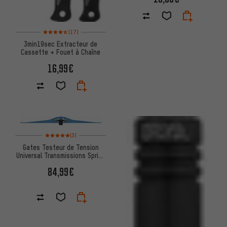
Note moyenne : 4,5 sur 5 d'après 17 avis
(17)
3min19sec Extracteur de
Cassette + Fouet à Chaîne
16,99€
Note moyenne : 5 sur 5 d'après 3 avis
(3)
Gates Testeur de Tension
Universal Transmissions Spring
Tension Tester
84,99€