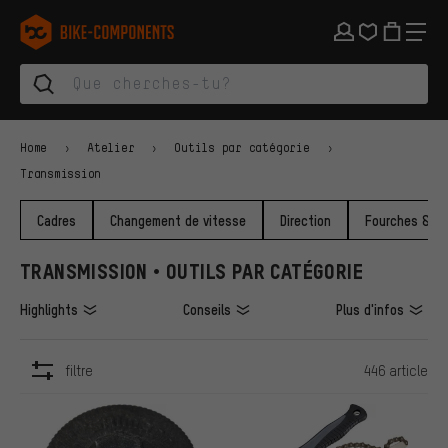
Aller à la navigation principale
Aller à la navigation des catégories
Aller au contenu
Aller aux marques et à la newsletter
Aller au pied de page
bike-components.de Page d'accueil
Home
Atelier
Outils par catégorie
Transmission
Cadres
Changement de vitesse
Direction
Fourches & Am
TRANSMISSION • OUTILS PAR CATÉGORIE
Highlights
Conseils
Plus d'infos
filtre
446 article
ARTICLES