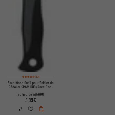
Note moyenne : 4,5 sur 5 d'après 12 avis
(12)
3min19sec Outil pour Boîtier de
Pédalier SRAM DUB/Race Face
Cinch/Rotor BSA 30
au lieu de
12,60€
5,99€