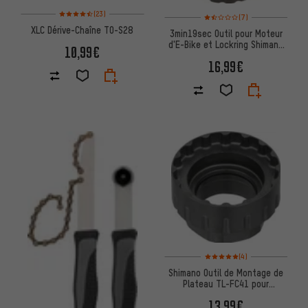
Note moyenne : 4,5 sur 5 d'après 23 avis
Note moyenne : 1,5 sur 5 d'aprè
(23)
(7)
XLC Dérive-Chaîne TO-S28
3min19sec Outil pour Moteur
d'E-Bike et Lockring Shimano
10,99€
E8000 / E6100 / E7000
16,99€
Note moyenne : 5 sur 5 d'après
(4)
Shimano Outil de Montage de
Plateau TL-FC41 pour
Pédaliers VTT à 12 vitesses
13,99€