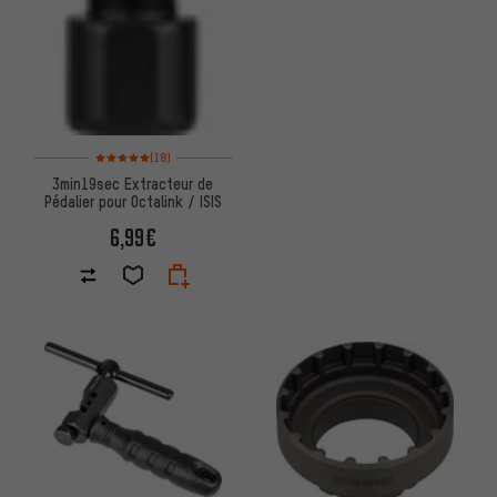
Note moyenne : 5 sur 5 d'après 18 avis
(18)
3min19sec Extracteur de
Pédalier pour Octalink / ISIS
6,99€