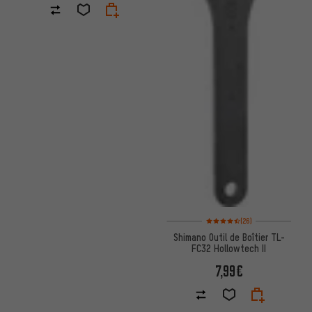
Note moyenne : 4,5 sur 5 d'aprè
(26)
Shimano Outil de Boîtier TL-
FC32 Hollowtech II
7,99€