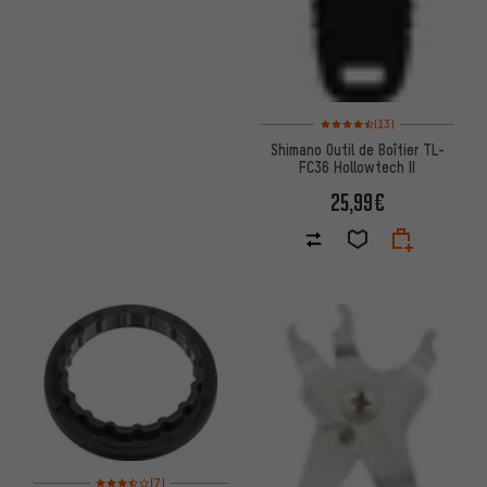
Note moyenne : 4,5 sur 5 d'aprè
(13)
Shimano Outil de Boîtier TL-
FC36 Hollowtech II
25,99€
Note moyenne : 3,5 sur 5 d'après 7 avis
(7)