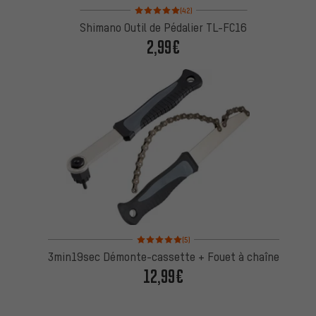
Note moyenne : 5 sur 5 d'après 42 avis
(42)
Shimano Outil de Pédalier TL-FC16
2,99€
Note moyenne : 5 sur 5 d'après 5 avis
(5)
3min19sec Démonte-cassette + Fouet à chaîne
12,99€