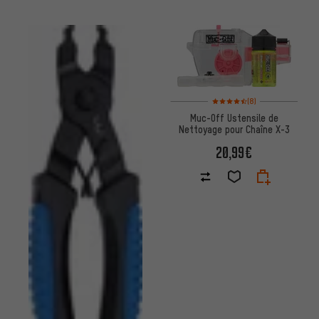
Note moyenne : 4,5 sur 5 d'aprè
(8)
Muc-Off Ustensile de
Nettoyage pour Chaîne X-3
20,99€