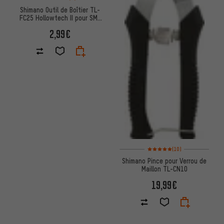
Shimano Outil de Boîtier TL-
FC25 Hollowtech II pour SM-
BBR60/BB-MT800
2,99€
Note moyenne : 5 sur 5 d'après 
(10)
Shimano Pince pour Verrou de
Maillon TL-CN10
19,99€