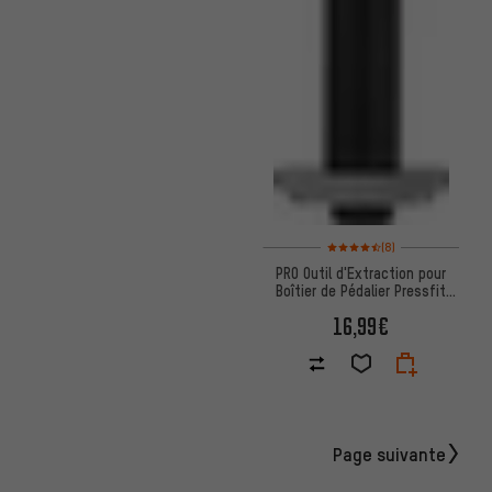
Note moyenne : 4,5 sur 5 d'aprè
(8)
PRO Outil d'Extraction pour
Boîtier de Pédalier Pressfit
pour 24 mm
16,99€
Page suivante