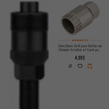
Note moyenne : 4,5 sur 5 d'aprè
(14)
3min19sec Outil pour Boîtier de
Pédalier Octalink et Carré pour
24 mm
4,99€