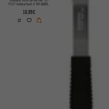
FC37 Hollowtech II SM-BBR60
/ BB-MT800
16,99€