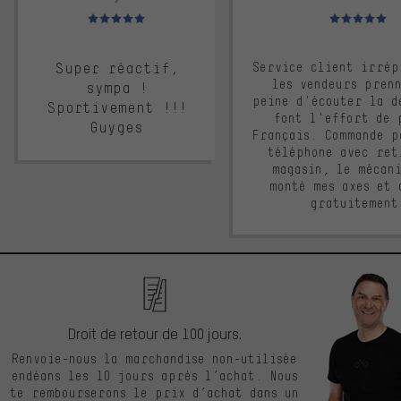
Note moyenne : 5 sur 5
Note moyenne : 
Super réactif,
Service client irrép
les vendeurs pren
sympa !
peine d'écouter la d
Sportivement !!!
font l'effort de 
Guyges
Français. Commande p
téléphone avec ret
magasin, le mécan
monté mes axes et 
gratuitement
Droit de retour de 100 jours.
Renvoie-nous la marchandise non-utilisée
endéans les 10 jours après l’achat. Nous
te rembourserons le prix d’achat dans un